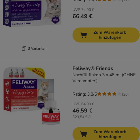
UVP
74,90 €
66,49 €
Zum Warenkorb
hinzufügen
3 Varianten
Feliway® Friends
Nachfüllflakon 3 x 48 ml (OHNE
Verdampfer!)
Rating: 3.8/5
(
36
)
UVP
64,90 €
46,59 €
323,54 € / l
Zum Warenkorb
hinzufügen