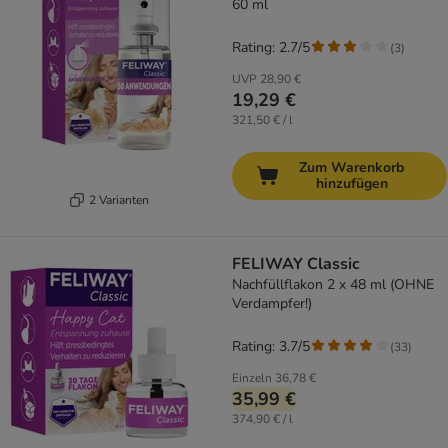
60 ml
Rating: 2.7/5
(
3
)
UVP
28,90 €
19,29 €
321,50 € / l
Zum Warenkorb
hinzufügen
2 Varianten
FELIWAY Classic
Nachfüllflakon 2 x 48 ml (OHNE
Verdampfer!)
Rating: 3.7/5
(
33
)
Einzeln
36,78 €
35,99 €
374,90 € / l