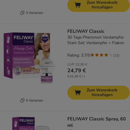
Zum Warenkorb
hinzufügen
3 Varianten
FELIWAY Classic
30 Tage Pheromon Verdampfer
Start-Set: Verdampfer + Flakon
Rating: 3.7/5
(
33
)
UVP
32,90 €
24,79 €
516,46 € / l
Zum Warenkorb
hinzufügen
4 Varianten
FELIWAY Classic Spray, 60
ml