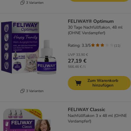
3 Varianten
FELIWAY® Optimum
30 Tage Nachfüllflakon, 48 ml
(OHNE Verdampfer!)
Rating: 3.3/5
(
11
)
UVP
33,90 €
27,19 €
566,46 € / l
Zum Warenkorb
hinzufügen
3 Varianten
FELIWAY Classic
Nachfüllflakon 3 x 48 ml (OHNE
Verdampfer!)