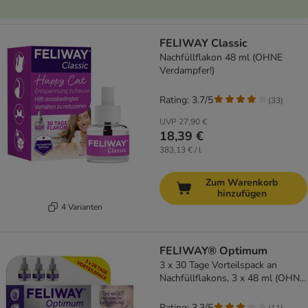
FELIWAY Classic
Nachfüllflakon 48 ml (OHNE
Verdampfer!)
Rating: 3.7/5
(
33
)
UVP
27,90 €
18,39 €
383,13 € / l
Zum Warenkorb
hinzufügen
4 Varianten
FELIWAY® Optimum
3 x 30 Tage Vorteilspack an
Nachfüllflakons, 3 x 48 ml (OHNE
Verdampfer!)
Rating: 3.3/5
(
11
)