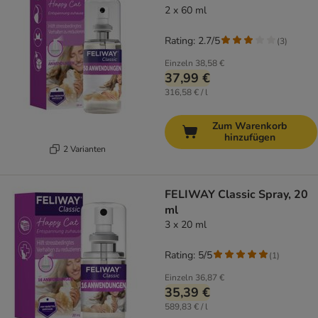
2 x 60 ml
Rating: 2.7/5
(
3
)
Einzeln
38,58 €
37,99 €
316,58 € / l
Zum Warenkorb
hinzufügen
2 Varianten
FELIWAY Classic Spray, 20
ml
3 x 20 ml
Rating: 5/5
(
1
)
Einzeln
36,87 €
35,39 €
589,83 € / l