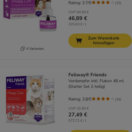
Rating: 3.7/5
(
33
)
UVP
64,90 €
46,89 €
325,63 € / l
Zum Warenkorb
hinzufügen
4 Varianten
Feliway® Friends
Verdampfer inkl. Flakon 48 ml
(Starter Set 2-teilig)
Rating: 3.8/5
(
36
)
UVP
32,90 €
27,49 €
572,71 € / l