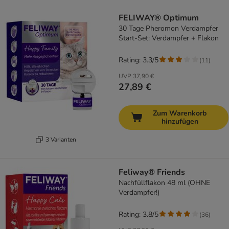
FELIWAY® Optimum
30 Tage Pheromon Verdampfer
Start-Set: Verdampfer + Flakon
Rating: 3.3/5
(
11
)
UVP
37,90 €
27,89 €
Zum Warenkorb
hinzufügen
3 Varianten
Feliway® Friends
Nachfüllflakon 48 ml (OHNE
Verdampfer!)
Rating: 3.8/5
(
36
)