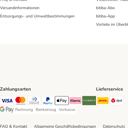
Versandinformationen
bitiba-Abo
Entsorgungs- und Umweltbestimmungen
bitiba-App
Vorteile im Überbl
Zahlungsarten
Lieferservice
DHL Ship
DP
Visa Payment Method
Mastercard Payment Method
Diners Club Payment Method
PayPal Payment Method
Apple Pay Payment Method
Klarna Payment Method
Riverty Payment Method
Rechnung
Bankeinzug
Vorkasse
Rechnung Payment Method
Bankeinzug Payment Method
Vorkasse Payment Method
Google Pay Payment Method
FAQ & Kontakt
Allgemeine Geschäftsbedingungen
Datenschutz