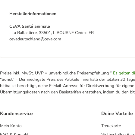
Herstellerinformationen
CEVA Santé animale
. La Ballastière, 33501, LIBOURNE Cedex, FR
cevadeutschland@ceva.com
Preise inkl. MwSt. UVP = unverbindliche Preisempfehlung *
Es gelten d
"Sonst" = Der niedrigste Preis des Artikels innerhalb der letzten 30 Tage
bitiba ist berechtigt, deine E-Mail-Adresse für Direktwerbung für eige
Übermittlungskosten nach den Basistarifen entstehen, indem du den biti
Kundenservice
Deine Vorteile
Mein Konto
Treuekarte
FAQ & Kontakt
Vielbesteller-Rab