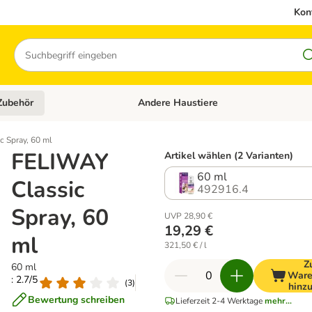
Kon
Suchen
Zubehör
Andere Haustiere
en: Hundefutter und Zubehör
Kategorie-Menü öffnen: Katzenfutter und 
 Spray, 60 ml
FELIWAY
Artikel wählen (2 Varianten)
60 ml
Classic
492916.4
Spray, 60
UVP 28,90 €
19,29 €
ml
321,50 € / l
Z
60 ml
Ware
: 2.7/5
(
3
)
hinz
Bewertung schreiben
Lieferzeit 2-4 Werktage
mehr...