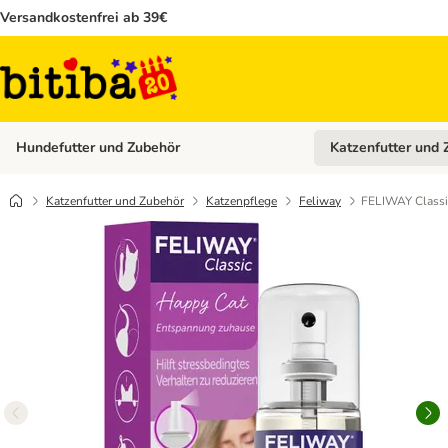
Versandkostenfrei ab 39€
Hundefutter und Zubehör
Katzenfutter und 
Kategorie-Menü öffn
Katzenfutter und Zubehör
Katzenpflege
Feliway
FELIWAY Classic