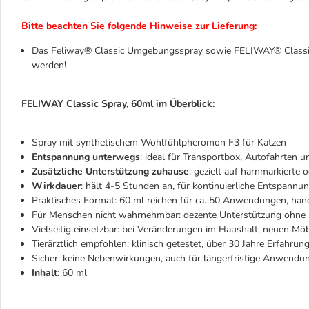
Bitte beachten Sie folgende Hinweise zur Lieferung:
Das Feliway® Classic Umgebungsspray sowie FELIWAY® Classic
werden!
FELIWAY Classic Spray, 60ml im Überblick:
Spray mit synthetischem Wohlfühlpheromon F3 für Katzen
Entspannung unterwegs
: ideal für Transportbox, Autofahrten 
Zusätzliche Unterstützung zuhause
: gezielt auf harnmarkierte 
Wirkdauer
: hält 4-5 Stunden an, für kontinuierliche Entspannu
Praktisches Format: 60 ml reichen für ca. 50 Anwendungen, han
Für Menschen nicht wahrnehmbar: dezente Unterstützung ohne
Vielseitig einsetzbar: bei Veränderungen im Haushalt, neuen M
Tierärztlich empfohlen: klinisch getestet, über 30 Jahre Erfahru
Sicher: keine Nebenwirkungen, auch für längerfristige Anwendu
Inhalt
: 60 ml