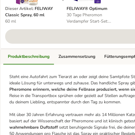
Dieser Artikel
:
FELIWAY
FELIWAY® Optimum
Classic Spray, 60 ml
30 Tage Pheromon
60 ml
Verdampfer Start-Set:
Verdampfer + Flakon
Produktbeschreibung
Zusammensetzung
Fütterungsemp
Steht eine Autofahrt zum Tierarzt an oder zeigt deine Samtpfote S
ideale Lösung für unterwegs und zuhause. Das handliche Spray gi
Pheromone erinnern, welche deine Fellnase produziert, wenn sie
Reise in die Transportbox sprühen oder gezielt auf Stellen auftrage
du deinem Liebling, entspannter durch den Tag zu kommen.
Mit über 30 Jahren Erfahrung vertrauen mehr als 14 Millionen Ka
basiert auf der Wissenschaft der Pheromone und ist klinisch getest
wahrnehmbare Duftstoff
setzt beruhigende Signale frei, die deine
50 Anwendungen pro Flasche ist das Spray ein praktischer Begleit