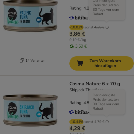
Der niedrigste
Preis der letzten
Rating: 4.8/5
(
164
)
30 Tage vor dem
Rabatt
-10.02%
sonst
4,29 €
3,86 €
9,19 € / kg
3,59 €
14 Varianten
Zum Warenkorb
hinzufügen
Cosma Nature 6 x 70 g
Skipjack Thunfisch
Der niedrigste
Preis der letzten
Rating: 4.8/5
(
164
)
30 Tage vor dem
Rabatt
-10.44%
sonst
4,79 €
4,29 €