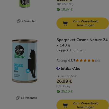
101,65 € / kg
10,87 €
Zum Warenkorb
7 Varianten
hinzufügen
Sparpaket Cosma Nature 24
x 140 g
Skipjack Thunfisch
Rating: 4.8/5
(
98
)
Einzeln
30,56 €
26,99 €
8,03 € / kg
25,10 €
13 Varianten
Zum Warenkorb
hinzufügen