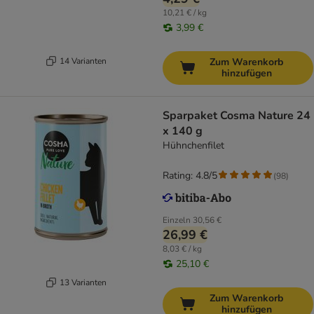
10,21 € / kg
3,99 €
14 Varianten
Zum Warenkorb
hinzufügen
Sparpaket Cosma Nature 24
x 140 g
Hühnchenfilet
Rating: 4.8/5
(
98
)
Einzeln
30,56 €
26,99 €
8,03 € / kg
25,10 €
13 Varianten
Zum Warenkorb
hinzufügen