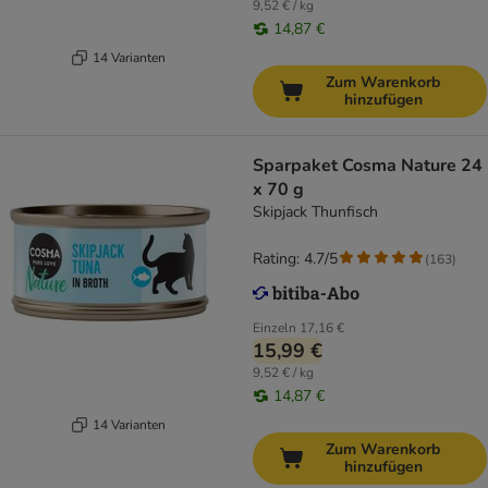
9,52 € / kg
14,87 €
14 Varianten
Zum Warenkorb
hinzufügen
Sparpaket Cosma Nature 24
x 70 g
Skipjack Thunfisch
Rating: 4.7/5
(
163
)
Einzeln
17,16 €
15,99 €
9,52 € / kg
14,87 €
14 Varianten
Zum Warenkorb
hinzufügen