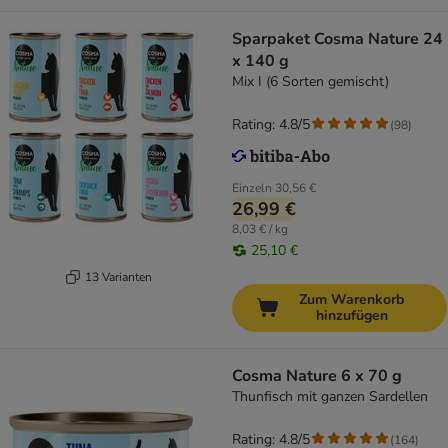
Sparpaket Cosma Nature 24
x 140 g
Mix I (6 Sorten gemischt)
Rating: 4.8/5
(
98
)
Einzeln
30,56 €
26,99 €
8,03 € / kg
25,10 €
13 Varianten
Zum Warenkorb
hinzufügen
Cosma Nature 6 x 70 g
Thunfisch mit ganzen Sardellen
Rating: 4.8/5
(
164
)