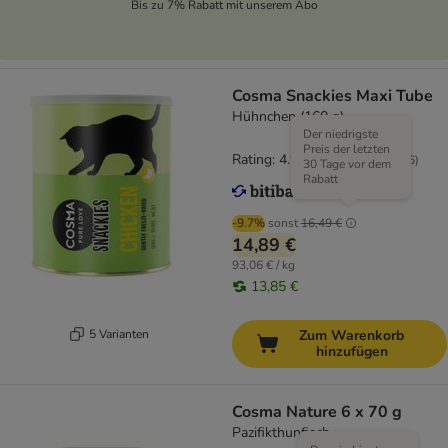
Bis zu 7% Rabatt mit unserem Abo
Cosma Snackies Maxi Tube
Hühnchen (160 g)
Der niedrigste
Preis der letzten
Rating: 4.9/5
(
556
)
30 Tage vor dem
Rabatt
-9.7%
sonst
16,49 €
14,89 €
93,06 € / kg
13,85 €
5 Varianten
Zum Warenkorb
hinzufügen
Cosma Nature 6 x 70 g
Pazifikthunfisch