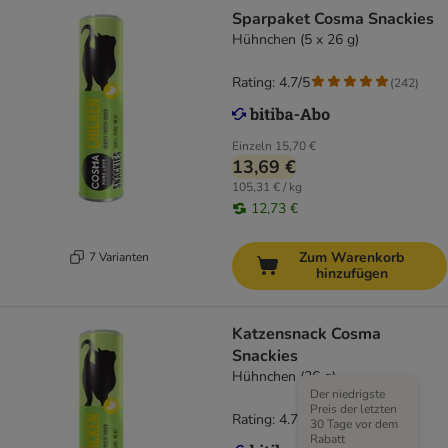
Sparpaket Cosma Snackies
Hühnchen (5 x 26 g)
Rating: 4.7/5
(
242
)
Einzeln
15,70 €
13,69 €
105,31 € / kg
12,73 €
Zum Warenkorb
7 Varianten
hinzufügen
Katzensnack Cosma
Snackies
Hühnchen (26 g)
Der niedrigste
Preis der letzten
Rating: 4.7/5
(
167
)
30 Tage vor dem
Rabatt