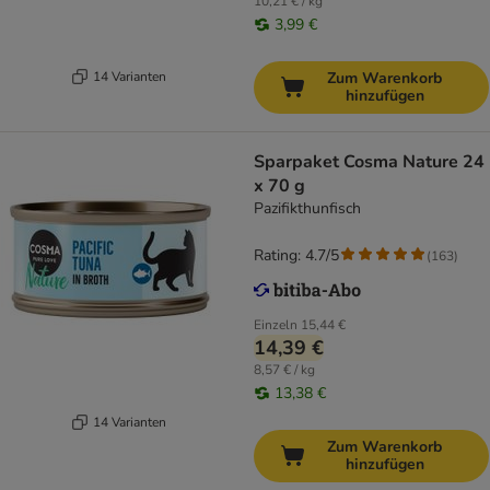
10,21 € / kg
3,99 €
14 Varianten
Zum Warenkorb
hinzufügen
Sparpaket Cosma Nature 24
x 70 g
Pazifikthunfisch
Rating: 4.7/5
(
163
)
Einzeln
15,44 €
14,39 €
8,57 € / kg
13,38 €
14 Varianten
Zum Warenkorb
hinzufügen