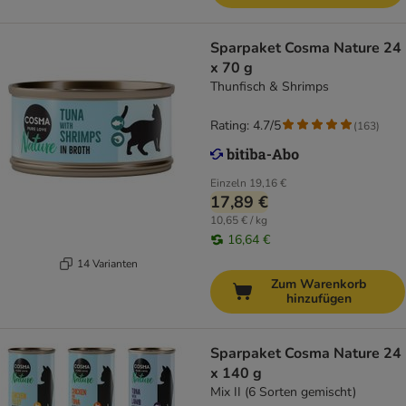
Sparpaket Cosma Nature 24
x 70 g
Thunfisch & Shrimps
Rating: 4.7/5
(
163
)
Einzeln
19,16 €
17,89 €
10,65 € / kg
16,64 €
14 Varianten
Zum Warenkorb
hinzufügen
Sparpaket Cosma Nature 24
x 140 g
Mix II (6 Sorten gemischt)