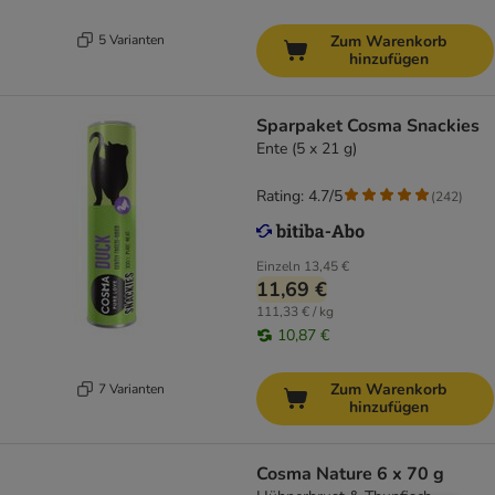
5 Varianten
Zum Warenkorb
hinzufügen
Sparpaket Cosma Snackies
Ente (5 x 21 g)
Rating: 4.7/5
(
242
)
Einzeln
13,45 €
11,69 €
111,33 € / kg
10,87 €
Zum Warenkorb
7 Varianten
hinzufügen
Cosma Nature 6 x 70 g