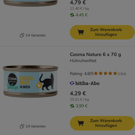
4,79 €
11,40 € / kg
4,45 €
Zum Warenkorb
hinzufügen
14 Varianten
Cosma Nature 6 x 70 g
Hühnchenfilet
Rating: 4.8/5
(
164
)
4,29 €
10,21 € / kg
3,99 €
Zum Warenkorb
hinzufügen
14 Varianten