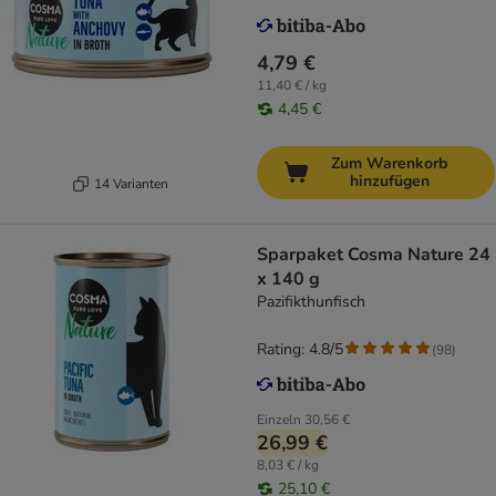
4,79 €
11,40 € / kg
4,45 €
Zum Warenkorb
hinzufügen
14 Varianten
Sparpaket Cosma Nature 24
x 140 g
Pazifikthunfisch
Rating: 4.8/5
(
98
)
Einzeln
30,56 €
26,99 €
8,03 € / kg
25,10 €