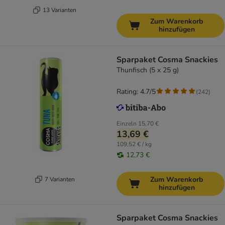
13 Varianten
Zum Warenkorb
hinzufügen
Sparpaket Cosma Snackies
Thunfisch (5 x 25 g)
Rating: 4.7/5
(
242
)
Einzeln
15,70 €
13,69 €
109,52 € / kg
12,73 €
Zum Warenkorb
7 Varianten
hinzufügen
Sparpaket Cosma Snackies