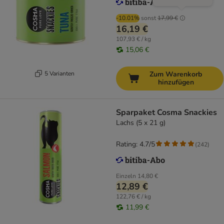
-10.01%
sonst
17,99 €
16,19 €
107,93 € / kg
15,06 €
5 Varianten
Zum Warenkorb
hinzufügen
Sparpaket Cosma Snackies
Lachs (5 x 21 g)
Rating: 4.7/5
(
242
)
Einzeln
14,80 €
12,89 €
122,76 € / kg
11,99 €