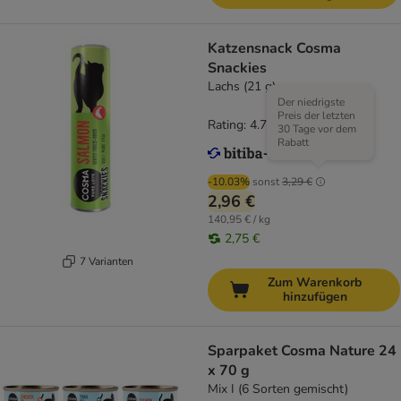
Katzensnack Cosma
Snackies
Lachs (21 g)
Der niedrigste
Preis der letzten
Rating: 4.7/5
(
167
)
30 Tage vor dem
Rabatt
-10.03%
sonst
3,29 €
2,96 €
140,95 € / kg
2,75 €
7 Varianten
Zum Warenkorb
hinzufügen
Sparpaket Cosma Nature 24
x 70 g
Mix I (6 Sorten gemischt)