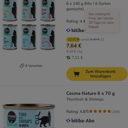
6 x 140 g (Mix I 6 Sorten
gemischt)
Der niedrigste
Preis der letzten
Rating: 4.4/5
(
29
)
30 Tage vor dem
Rabatt
-10.01%
sonst
8,49 €
7,64 €
9,10 € / kg
7,11 €
6 Varianten
Zum Warenkorb
hinzufügen
Cosma Nature 6 x 70 g
Thunfisch & Shrimps
Rating: 4.8/5
(
164
)