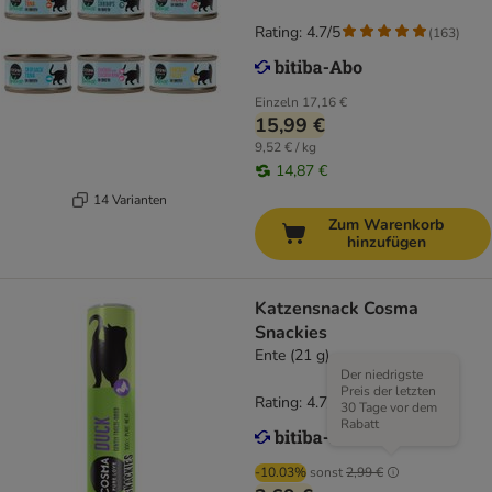
Rating: 4.7/5
(
163
)
Einzeln
17,16 €
15,99 €
9,52 € / kg
14,87 €
14 Varianten
Zum Warenkorb
hinzufügen
Katzensnack Cosma
Snackies
Ente (21 g)
Der niedrigste
Preis der letzten
Rating: 4.7/5
(
167
)
30 Tage vor dem
Rabatt
-10.03%
sonst
2,99 €