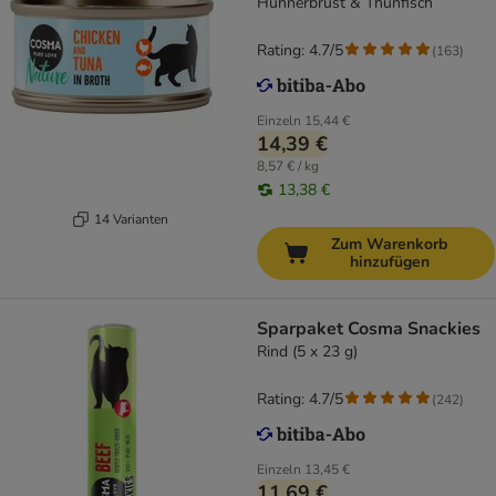
Hühnerbrust & Thunfisch
Rating: 4.7/5
(
163
)
Einzeln
15,44 €
14,39 €
8,57 € / kg
13,38 €
14 Varianten
Zum Warenkorb
hinzufügen
Sparpaket Cosma Snackies
Rind (5 x 23 g)
Rating: 4.7/5
(
242
)
Einzeln
13,45 €
11,69 €