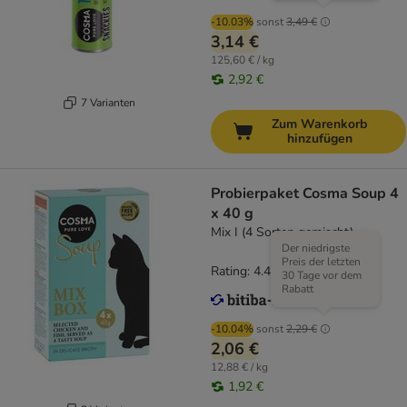
-10.03%
sonst
3,49 €
3,14 €
125,60 € / kg
2,92 €
7 Varianten
Zum Warenkorb
hinzufügen
Probierpaket Cosma Soup 4
x 40 g
Mix I (4 Sorten gemischt)
Der niedrigste
Preis der letzten
Rating: 4.4/5
(
41
)
30 Tage vor dem
Rabatt
-10.04%
sonst
2,29 €
2,06 €
12,88 € / kg
1,92 €