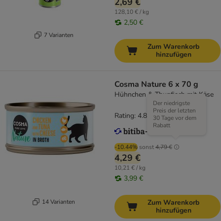
2,69 €
128,10 € / kg
2,50 €
7 Varianten
Zum Warenkorb
hinzufügen
Cosma Nature 6 x 70 g
Hühnchen & Thunfisch mit Käse
Der niedrigste
Preis der letzten
Rating: 4.8/5
(
164
)
30 Tage vor dem
Rabatt
-10.44%
sonst
4,79 €
4,29 €
10,21 € / kg
3,99 €
14 Varianten
Zum Warenkorb
hinzufügen