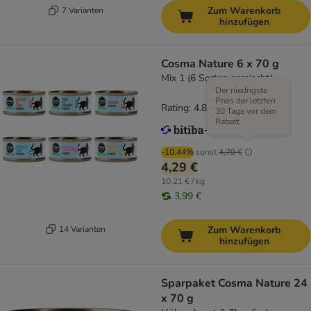
Zum Warenkorb
7 Varianten
hinzufügen
Cosma Nature 6 x 70 g
Mix 1 (6 Sorten gemischt)
Der niedrigste
Preis der letzten
Rating: 4.8/5
(
164
)
30 Tage vor dem
Rabatt
-10.44%
sonst
4,79 €
4,29 €
10,21 € / kg
3,99 €
14 Varianten
Zum Warenkorb
hinzufügen
Sparpaket Cosma Nature 24
x 70 g