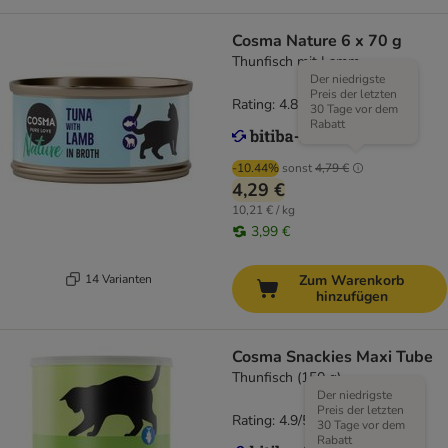
Cosma Nature 6 x 70 g
Thunfisch mit Lamm
Der niedrigste
Preis der letzten
Rating: 4.8/5
(
164
)
30 Tage vor dem
Rabatt
-10.44%
sonst
4,79 €
4,29 €
10,21 € / kg
3,99 €
14 Varianten
Zum Warenkorb
hinzufügen
Cosma Snackies Maxi Tube
Thunfisch (150 g)
Der niedrigste
Preis der letzten
Rating: 4.9/5
(
556
)
30 Tage vor dem
Rabatt