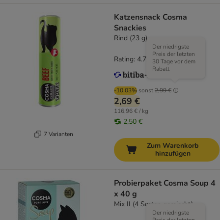
Katzensnack Cosma
Snackies
Rind (23 g)
Der niedrigste
Preis der letzten
Rating: 4.7/5
(
167
)
30 Tage vor dem
Rabatt
-10.03%
sonst
2,99 €
2,69 €
116,96 € / kg
2,50 €
7 Varianten
Zum Warenkorb
hinzufügen
Probierpaket Cosma Soup 4
x 40 g
Mix II (4 Sorten gemischt)
Der niedrigste