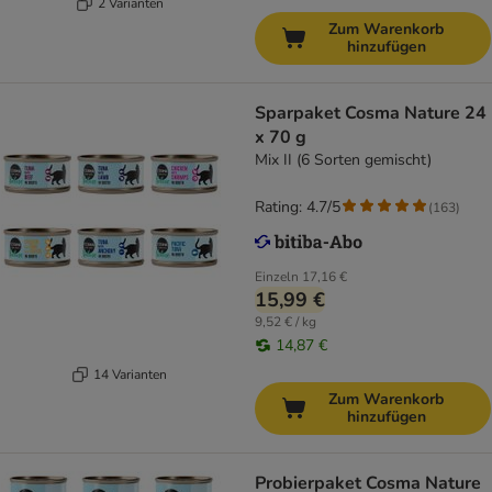
2 Varianten
Zum Warenkorb
hinzufügen
Sparpaket Cosma Nature 24
x 70 g
Mix II (6 Sorten gemischt)
Rating: 4.7/5
(
163
)
Einzeln
17,16 €
15,99 €
9,52 € / kg
14,87 €
14 Varianten
Zum Warenkorb
hinzufügen
Probierpaket Cosma Nature