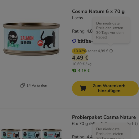
Cosma Nature 6 x 70 g
Lachs
Der niedrigste
Preis der letzten
Rating: 4.8/5
(
164
)
30 Tage vor dem
Rabatt
-10.02%
sonst
4,99 €
4,49 €
10,69 € / kg
4,18 €
14 Varianten
Zum Warenkorb
hinzufügen
Probierpaket Cosma Nature
6 x 70 g (Mix I 6 Sorten gemischt)
Der niedrigste
Preis der letzten
Rating: 4.4/5
(
29
)
30 Tage vor dem