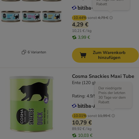
Rabatt
-10.44%
sonst
4,79 €
4,29 €
10,21 € / kg
3,99 €
6 Varianten
Zum Warenkorb
hinzufügen
Cosma Snackies Maxi Tube
Ente (120 g)
Der niedrigste
Preis der letzten
Rating: 4.9/5
(
556
)
30 Tage vor dem
Rabatt
-10.01%
sonst
11,99 €
10,79 €
89,92 € / kg
10,03 €