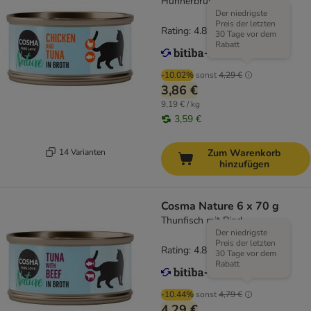
Hühnerbrust & Thunfisch
Der niedrigste
Preis der letzten
Rating: 4.8/5
(
164
)
30 Tage vor dem
Rabatt
-10.02%
sonst
4,29 €
3,86 €
9,19 € / kg
3,59 €
14 Varianten
Zum Warenkorb
hinzufügen
Cosma Nature 6 x 70 g
Thunfisch mit Rind
Der niedrigste
Preis der letzten
Rating: 4.8/5
(
164
)
30 Tage vor dem
Rabatt
-10.44%
sonst
4,79 €
4,29 €