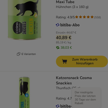
Maxi Tube
Hühnchen (3 x 160 g)
Rating: 4.9/5
(
558
)
Einzeln
44,67 €
40,89 €
85,19 € / kg
38,03 €
6 Varianten
Zum Warenkorb
hinzufügen
Katzensnack Cosma
Snackies
Thunfisch (25 g)
Der niedrigste
Preis der letzten
Rating: 4.7/5
(
167
)
30 Tage vor dem
Rabatt