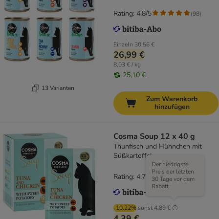
Rating: 4.8/5
(
98
)
Einzeln
30,56 €
26,99 €
8,03 € / kg
25,10 €
13 Varianten
Zum Warenkorb
hinzufügen
Cosma Soup 12 x 40 g
Thunfisch und Hühnchen mit
Süßkartoffel
Der niedrigste
Preis der letzten
Rating: 4.7/5
(
127
)
30 Tage vor dem
Rabatt
-10.22%
sonst
4,89 €
4,39 €