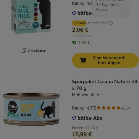
Preis der letzten
Rating: 4.4/5
(
41
)
30 Tage vor dem
Rabatt
-10.04%
sonst
2,29 €
2,06 €
12,88 € / kg
1,92 €
2 Varianten
Zum Warenkorb
hinzufügen
Sparpaket Cosma Nature 24
x 70 g
Hühnchenfilet
Rating: 4.7/5
(
163
)
Einzeln
17,16 €
15,99 €