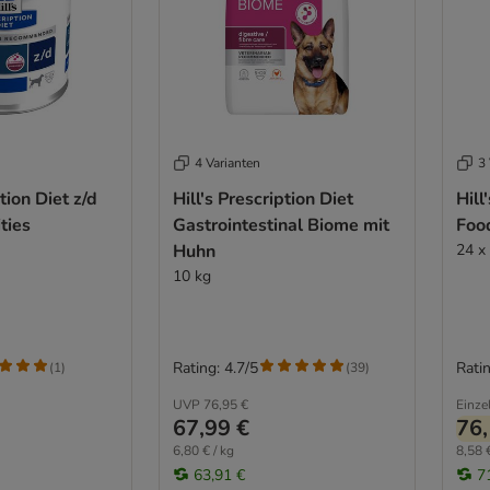
4 Varianten
3 
ption Diet z/d
Hill's Prescription Diet
Hill
ties
Gastrointestinal Biome mit
Food
Huhn
24 x
10 kg
Rating: 4.7/5
Ratin
(
1
)
(
39
)
UVP
76,95 €
Einze
67,99 €
76,
6,80 € / kg
8,58 €
63,91 €
7