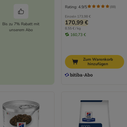
Rating: 4.9/5
(
88
)
Einzeln
173,98 €
170,99 €
Bis zu 7% Rabatt mit
8,55 € / kg
unserem Abo
160,73 €
Zum Warenkorb
hinzufügen