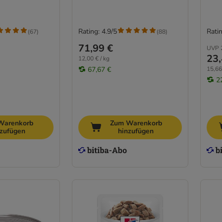
Rating: 4.9/5
Ratin
(
67
)
(
88
)
71,99 €
UVP
23,
12,00 € / kg
67,67 €
15,66
2
Warenkorb
Zum Warenkorb
nzufügen
hinzufügen