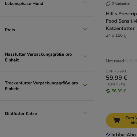
Lebensphase Hund
2 Varianten
Hill's Prescri
Lachs
Food Sensitivi
Katzenfutter
Preis
24 x 156 g
Nassfutter Verpackungsgröße pro
Einheit
Not rated
UVP
75,99 €
59,99 €
Trockenfutter Verpackungsgröße pro
16,04 € / kg
Einheit
56,39 €
Diätfutter Katze
Zum 
hi