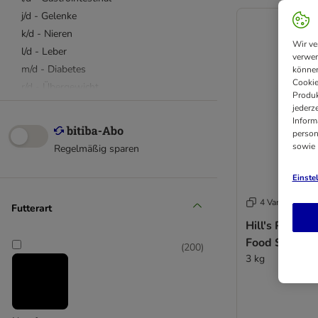
j/d - Gelenke
k/d - Nieren
Wir ve
l/d - Leber
verwen
m/d - Diabetes
können
Cookie
r/d - Übergewicht
Produk
s/d - Struvit
jederz
Inform
t/d - Dental
person
u/d - Urinary
sowie
Regelmäßig sparen
w/d - Übergewicht
y/d - Schilddrüse
Einste
z/d - Allergie & Unverträglichkeit
4 Varianten
Futterart
Metabolic - Übergewicht
Hill's Prescri
Gastrointestinal Biome
Food Sensitivi
Derm Complete
(
200
)
3 kg
Oncology