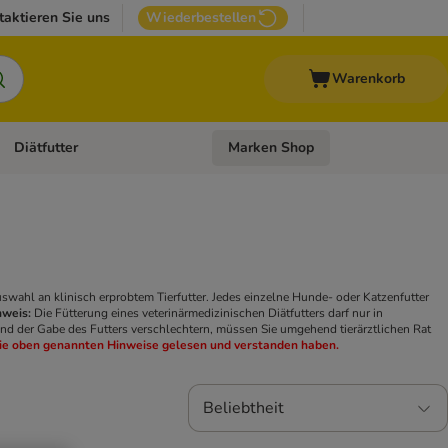
taktieren Sie uns
Wiederbestellen
Warenkorb
Diätfutter
Marken Shop
Zubehör
Kategorie-Menü öffnen: Andere Haustiere
Kategorie-Menü öffnen: Diätfutter
 Auswahl an klinisch erprobtem Tierfutter. Jedes einzelne Hunde- oder Katzenfutter
nweis:
Die Fütterung eines veterinärmedizinischen Diätfutters darf nur in
end der Gabe des Futters verschlechtern, müssen Sie umgehend tierärztlichen Rat
 die oben genannten Hinweise gelesen und verstanden haben.
Beliebtheit