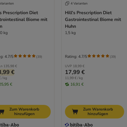
Varianten
4 Varianten
's Prescription Diet
Hill's Prescription Diet
rointestinal Biome mit
Gastrointestinal Biome mit
n
Huhn
10 kg
1,5 kg
g: 4.7/5
Rating: 4.7/5
(
39
)
(
39
)
ln
135,98 €
UVP
18,99 €
,99 €
17,99 €
 / kg
11,99 € / kg
25,95 €
16,91 €
Zum Warenkorb
Zum Warenkorb
hinzufügen
hinzufügen