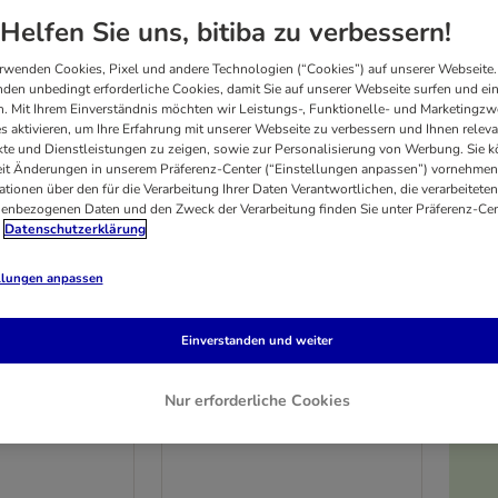
Helfen Sie uns, bitiba zu verbessern!
rwenden Cookies, Pixel und andere Technologien (“Cookies”) auf unserer Webseite.
den unbedingt erforderliche Cookies, damit Sie auf unserer Webseite surfen und ei
. Mit Ihrem Einverständnis möchten wir Leistungs-, Funktionelle- und Marketingzw
s aktivieren, um Ihre Erfahrung mit unserer Webseite zu verbessern und Ihnen relev
te und Dienstleistungen zu zeigen, sowie zur Personalisierung von Werbung. Sie 
eit Änderungen in unserem Präferenz-Center (“Einstellungen anpassen”) vornehmen
ationen über den für die Verarbeitung Ihrer Daten Verantwortlichen, die verarbeiteten
enbezogenen Daten und den Zweck der Verarbeitung finden Sie unter Präferenz-Cen
Datenschutzerklärung
llungen anpassen
4 Varianten
Einverstanden und weiter
ption Diet z/d
Hill's Prescription Diet z/d
ties
Food Sensitivities
Nur erforderliche Cookies
10 kg