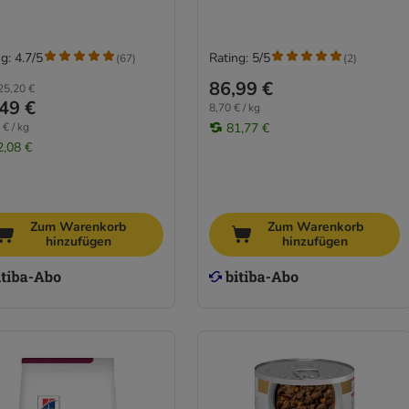
g: 4.7/5
Rating: 5/5
(
67
)
(
2
)
86,99 €
25,20 €
49 €
8,70 € / kg
 € / kg
81,77 €
2,08 €
Zum Warenkorb
Zum Warenkorb
hinzufügen
hinzufügen