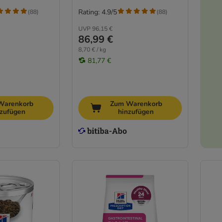
Rating: 4.9/5
(
88
)
(
88
)
UVP
96,15 €
86,99 €
8,70 € / kg
81,77 €
Warenkorb
Zum Warenkorb
nzufügen
hinzufügen