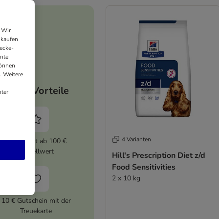
 Wir
nkaufen
ecke-
ante
können
. Weitere
Deine Vorteile
ter
4 Varianten
5% Rabatt ab 100 €
Bestellwert
Hill's Prescription Diet z/d
Food Sensitivities
2 x 10 kg
10 € Gutschein mit der
Treuekarte