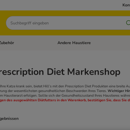
Kon
Suchen
Zubehör
Andere Haustiere
en: Hundefutter und Zubehör
Kategorie-Menü öffnen: Katzenfutter und 
Prescription Diet Markenshop
Ihre Katze krank sein, bietet Hill’s mit den Prescription Diet Produkten eine breite
erung der wesentlichsten gesundheitlichen Beschwerden Ihres Tieres.
Wichtiger Hi
m Haustierarzt erfolgen. Sollte sich der Gesundheitszustand Ihres Haustieres währ
egen des ausgewählten Diätfutters in den Warenkorb, bestätigen Sie, dass Sie
rgebnissen