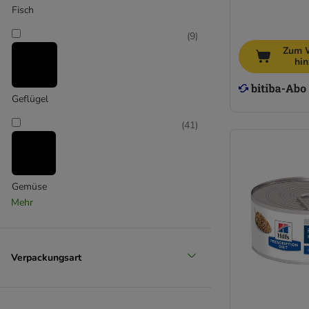
Fisch
(
9
)
Zum 
hi
Geflügel
(
41
)
Gemüse
Mehr
(
305
)
Verpackungsart
Huhn
(
9
)