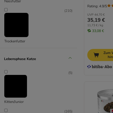
Nassfutter
Rating: 4.9/5
(
210
)
UVP
44,70 €
35,19 €
11,73 € / kg
33,08 €
Trockenfutter
Zum 
hi
Lebensphase Katze
(
5
)
Kitten/Junior
(
165
)