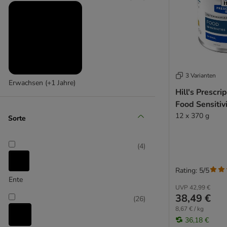
3 Varianten
Erwachsen (+1 Jahre)
Hill's Prescri
Food Sensitivi
12 x 370 g
Sorte
(
4
)
Rating: 5/5
Ente
UVP
42,99 €
38,49 €
(
26
)
8,67 € / kg
36,18 €