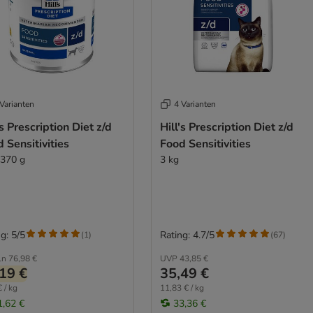
Varianten
4 Varianten
's Prescription Diet z/d
Hill's Prescription Diet z/d
 Sensitivities
Food Sensitivities
 370 g
3 kg
g: 5/5
Rating: 4.7/5
(
1
)
(
67
)
ln
76,98 €
UVP
43,85 €
19 €
35,49 €
 / kg
11,83 € / kg
1,62 €
33,36 €