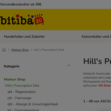
Versandkostenfrei ab 39€
Hundefutter und Zubehör
Katzenfutter und 
Kategorie-Menü öffn
Marken Shop
Hill's Prescription Diet
Hill's 
Kategorie
Sollte Ihr Hund oder 
unterstützt die Lind
Marken Shop
Rücksprache mit Ihre
Hill's Prescription Diet
aufsuchen.
Mit Einl
a/d - Regeneration
c/d - Harnwege
1 - 48 von 410 E
d/d - Allergie & Unverträglichkeit
i/d - Gastrointestinal