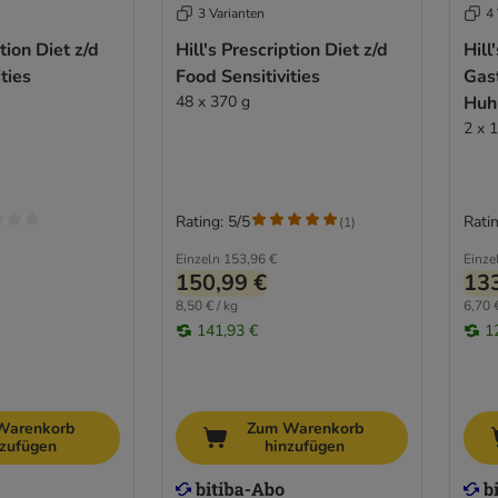
3 Varianten
4 
ption Diet z/d
Hill's Prescription Diet z/d
Hill
ties
Food Sensitivities
Gast
48 x 370 g
Huh
2 x 
Rating: 5/5
Ratin
(
1
)
Einzeln
153,96 €
Einze
150,99 €
133
8,50 € / kg
6,70 €
141,93 €
1
Warenkorb
Zum Warenkorb
nzufügen
hinzufügen