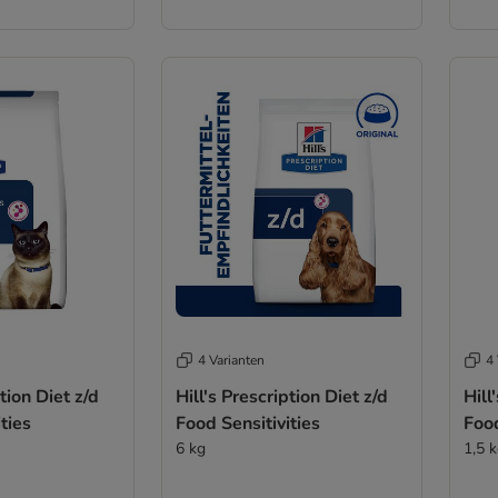
4 Varianten
4 
ption Diet z/d
Hill's Prescription Diet z/d
Hill
ties
Food Sensitivities
Food
6 kg
1,5 