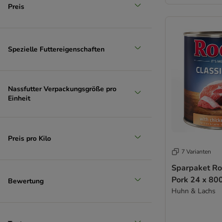
Preis
Spezielle Futtereigenschaften
Extra-groß > 45 kg
Nassfutter Verpackungsgröße pro
Einheit
Preis pro Kilo
7 Varianten
Sparpaket Ro
Pork 24 x 80
Bewertung
Huhn & Lachs