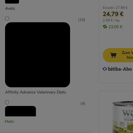
Barking Heads
Belcando
Einzeln
27,98 €
4vets
24,79 €
Best Nature
(
16
)
2,58 € / kg
Bozita
23,05 €
bosch
Briantos
BugBell
Burns
Zum 
hi
Butcher's
Calibra
Carnilove
Cesar
Concept for Life Veterinary Diet
Affinity Advance Veterinary Diets
CRAVE
(
4
)
Disugual
Doggy Dog
Dog's Love
Mehr
Encore