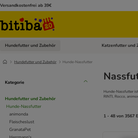
Versandkostenfrei ab 39€
Hundefutter und Zubehör
Katzenfutter und 
Kategorie-Menü öffn
Hundefutter und Zubehör
Hunde-Nassfutter
Nassfut
Kategorie
Hunde-Nassfutter ist
RINTI, Rocco, animo
Hundefutter und Zubehör
Hunde-Nassfutter
animonda
1 - 48 von 3567 
Fleischeslust
GranataPet
Herrmann's