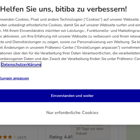
Helfen Sie uns, bitiba zu verbessern!
rwenden Cookies, Pixel und andere Technologien (“Cookies”) auf unserer Webseite.
den unbedingt erforderliche Cookies, damit Sie auf unserer Webseite surfen und ei
. Mit Ihrem Einverständnis möchten wir Leistungs-, Funktionelle- und Marketingzw
s aktivieren, um Ihre Erfahrung mit unserer Webseite zu verbessern und Ihnen relev
te und Dienstleistungen zu zeigen, sowie zur Personalisierung von Werbung. Sie 
eit Änderungen in unserem Präferenz-Center (“Einstellungen anpassen”) vornehmen
ationen über den für die Verarbeitung Ihrer Daten Verantwortlichen, die verarbeiteten
enbezogenen Daten und den Zweck der Verarbeitung finden Sie unter Präferenz-Cen
Datenschutzerklärung
llungen anpassen
Rocco Classic Pork 6 x 800
cco Classic 12
g
Einverstanden und weiter
Mix (6 Sorten gemischt)
uhn, Lachs,
 Wild, Grüner
Nur erforderliche Cookies
Der niedrigste
Preis der letzten
30 Tage vor dem
Rabatt
Rating: 4.4/5
(
7
)
(
437
)