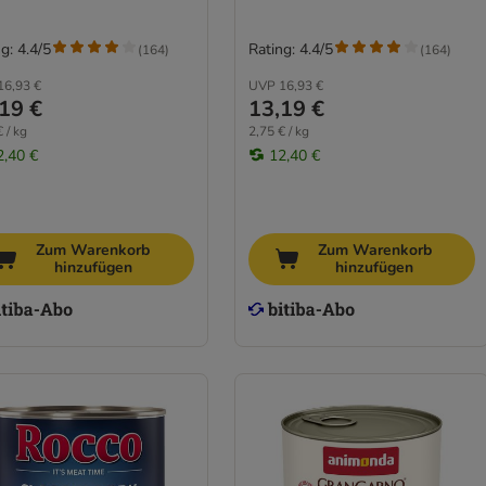
g: 4.4/5
Rating: 4.4/5
(
164
)
(
164
)
16,93 €
UVP
16,93 €
19 €
13,19 €
 / kg
2,75 € / kg
2,40 €
12,40 €
Zum Warenkorb
Zum Warenkorb
hinzufügen
hinzufügen