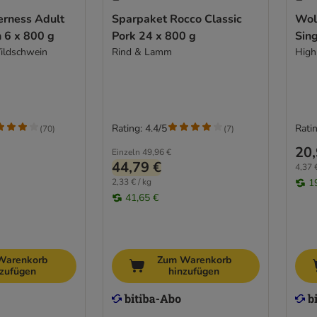
erness Adult
Sparpaket Rocco Classic
Wol
n 6 x 800 g
Pork 24 x 800 g
Sing
ildschwein
Rind & Lamm
High
Rating: 4.4/5
Ratin
(
70
)
(
7
)
20,
Einzeln
49,96 €
44,79 €
4,37 €
2,33 € / kg
1
41,65 €
Warenkorb
Zum Warenkorb
nzufügen
hinzufügen