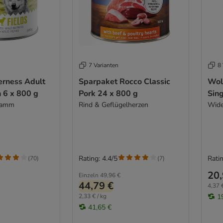
7 Varianten
8 
erness Adult
Sparpaket Rocco Classic
Wol
n 6 x 800 g
Pork 24 x 800 g
Sing
 Lamm
Rind & Geflügelherzen
Wide
Rating: 4.4/5
Ratin
(
70
)
(
7
)
20,
Einzeln
49,96 €
44,79 €
4,37 €
2,33 € / kg
1
41,65 €