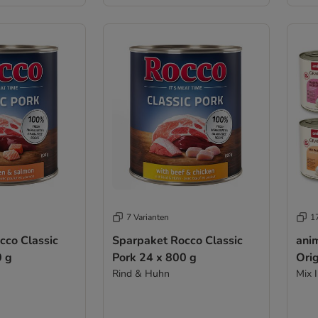
7 Varianten
1
cco Classic
Sparpaket Rocco Classic
ani
0 g
Pork 24 x 800 g
Orig
Rind & Huhn
Mix I