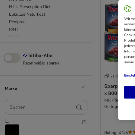
Hill's Prescription Diet
Lukullus Naturkost
Wir ve
Pedigree
verwen
RINTI
können
Cookie
Rocco
Produk
Rocco Diet Care
jederz
Inform
Royal Canin
person
Royal Canin Veterinary
sowie
Regelmäßig sparen
Terra Canis
Wolf of Wilderness
Einste
21 Varianten
Sparpaket Ro
Marke
4Vets
x 800 g
Advance Veterinary Diets
Mix (Rind pur, H
Suchen
Almo Nature
Geflügelherzen,
Pansen)
alpha spirit
Applaws
(
3
)
Arquivet
Rating: 4.1/5