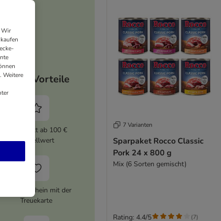
 Wir
nkaufen
ecke-
ante
können
. Weitere
Deine Vorteile
ter
7 Varianten
5% Rabatt ab 100 €
Sparpaket Rocco Classic
Bestellwert
Pork 24 x 800 g
Mix (6 Sorten gemischt)
10 € Gutschein mit der
Treuekarte
Rating: 4.4/5
(
7
)