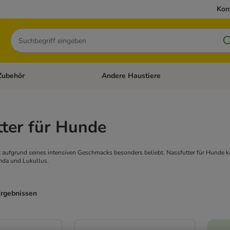
Kon
Suchen
Zubehör
Andere Haustiere
en: Hundefutter und Zubehör
Kategorie-Menü öffnen: Katzenfutter und 
ter für Hunde
 aufgrund seines intensiven Geschmacks besonders beliebt. Nassfutter für Hunde k
nda und Lukullus.
Ergebnissen