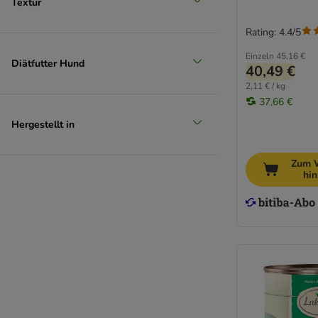
Textur
Rating: 4.4/5
Einzeln
45,16 €
Diätfutter Hund
40,49 €
2,11 € / kg
37,66 €
Hergestellt in
Zum 
hi