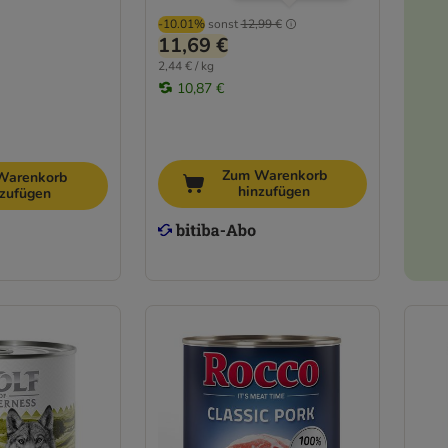
-10.01%
sonst
12,99 €
11,69 €
2,44 € / kg
10,87 €
Zum Warenkorb
Warenkorb
hinzufügen
nzufügen