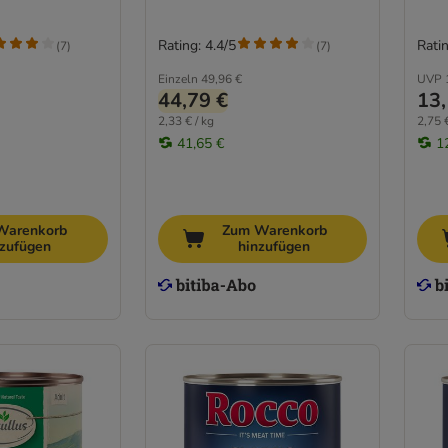
Rating: 4.4/5
Ratin
(
7
)
(
7
)
Einzeln
49,96 €
UVP
44,79 €
13,
2,33 € / kg
2,75 €
41,65 €
1
Warenkorb
Zum Warenkorb
nzufügen
hinzufügen