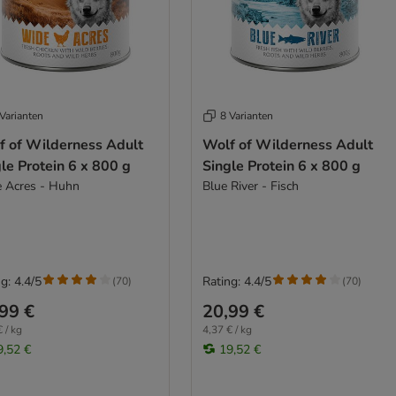
Varianten
8 Varianten
f of Wilderness Adult
Wolf of Wilderness Adult
le Protein 6 x 800 g
Single Protein 6 x 800 g
 Acres - Huhn
Blue River - Fisch
g: 4.4/5
Rating: 4.4/5
(
70
)
(
70
)
99 €
20,99 €
 / kg
4,37 € / kg
9,52 €
19,52 €