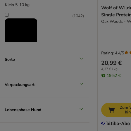
Smølke
Klein 5-10 kg
Wolf of Wild
STRAYZ
Single Protei
(
1042
)
Trovet
Oak Woods - W
Virbac Veterinary HPM
Ultima
Wellness Core
Wiejska Zagroda
Rating: 4.4/5
WOW
Mittel 11-25 kg
Sorte
Yarrah
20,99 €
(
997
)
4,37 € / kg
19,52 €
Welpenfutter
Getreidefreies Hundefutter
Verpackungsart
Diät (Light) Nassfutter
Biofutter
Groß 26-45 kg
% Sparpakete Nassfutter
Zum 
Lebensphase Hund
hi
Probierpakete Nassfutter
(
657
)