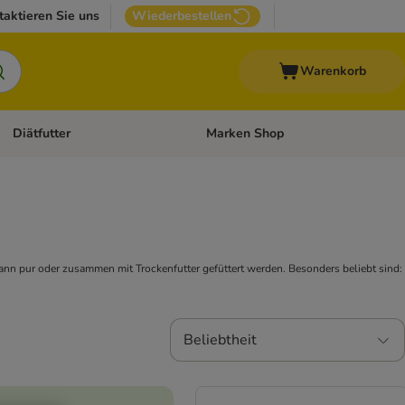
taktieren Sie uns
Wiederbestellen
Warenkorb
Diätfutter
Marken Shop
Zubehör
Kategorie-Menü öffnen: Andere Haustiere
Kategorie-Menü öffnen: Diätfutter
ann pur oder zusammen mit Trockenfutter gefüttert werden. Besonders beliebt sind:
Beliebtheit