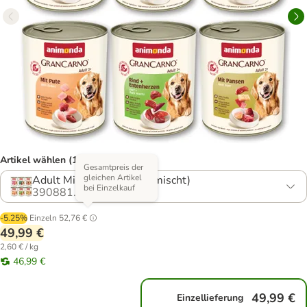
Artikel wählen (17 Varianten)
Gesamtpreis der
gleichen Artikel
Adult Mix II (6 Sorten gemischt)
bei Einzelkauf
390881.25
-5.25%
Einzeln
52,76 €
49,99 €
2,60 € / kg
46,99 €
49,99 €
Einzellieferung