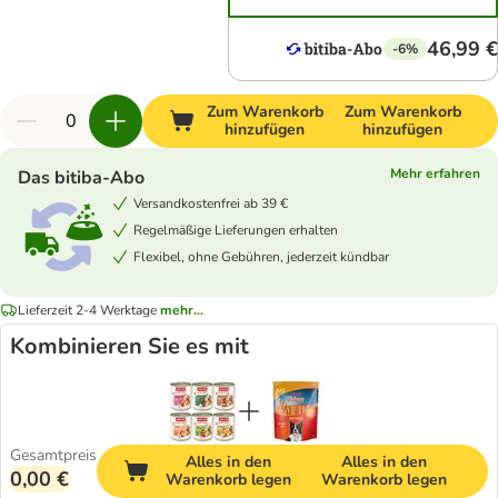
46,99 €
-6%
Zum Warenkorb
Zum Warenkorb
hinzufügen
hinzufügen
Mehr erfahren
Das bitiba-Abo
Versandkostenfrei ab 39 €
Regelmäßige Lieferungen erhalten
Flexibel, ohne Gebühren, jederzeit kündbar
Lieferzeit 2-4 Werktage
mehr...
Kombinieren Sie es mit
Gesamtpreis
Alles in den
Alles in den
0,00 €
Warenkorb legen
Warenkorb legen