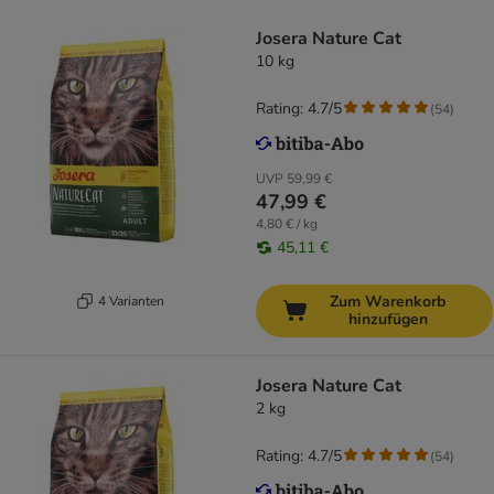
Josera Nature Cat
10 kg
Rating: 4.7/5
(
54
)
UVP
59,99 €
47,99 €
4,80 € / kg
45,11 €
Zum Warenkorb
4 Varianten
hinzufügen
Josera Nature Cat
2 kg
Rating: 4.7/5
(
54
)