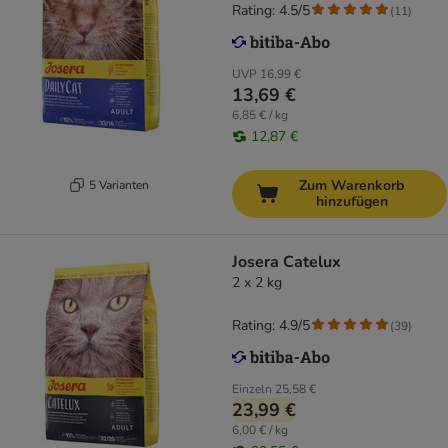
Rating: 4.5/5
(
11
)
UVP
16,99 €
13,69 €
6,85 € / kg
12,87 €
Zum Warenkorb
5 Varianten
hinzufügen
Josera Catelux
2 x 2 kg
Rating: 4.9/5
(
39
)
Einzeln
25,58 €
23,99 €
6,00 € / kg