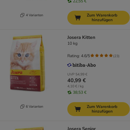
22,55 €
Zum Warenkorb
4 Varianten
hinzufügen
Josera Kitten
10 kg
Rating: 4.6/5
(
23
)
UVP
54,99 €
40,99 €
4,10 € / kg
38,53 €
Zum Warenkorb
6 Varianten
hinzufügen
Josera Senior