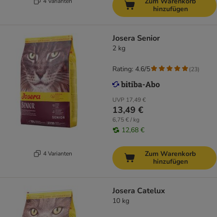
Zum Warenkorb
4 Varianten
hinzufügen
Josera Senior
2 kg
Rating: 4.6/5
(
23
)
UVP
17,49 €
13,49 €
6,75 € / kg
12,68 €
Zum Warenkorb
4 Varianten
hinzufügen
Josera Catelux
10 kg