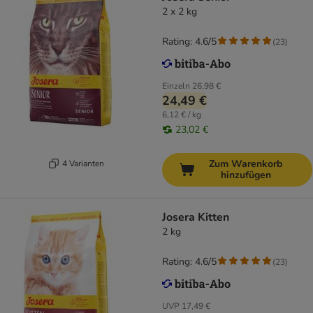
2 x 2 kg
Rating: 4.6/5
(
23
)
Einzeln
26,98 €
24,49 €
6,12 € / kg
23,02 €
Zum Warenkorb
4 Varianten
hinzufügen
Josera Kitten
2 kg
Rating: 4.6/5
(
23
)
UVP
17,49 €