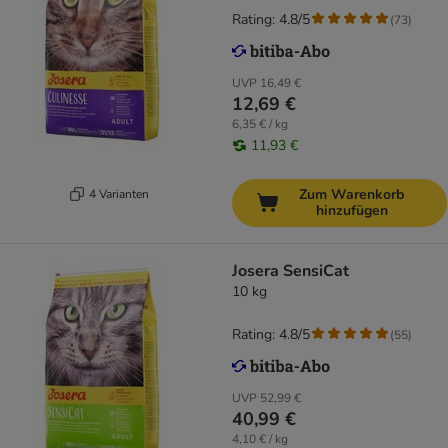
Rating: 4.8/5
(
73
)
UVP
16,49 €
12,69 €
6,35 € / kg
11,93 €
Zum Warenkorb
4 Varianten
hinzufügen
Josera SensiCat
10 kg
Rating: 4.8/5
(
55
)
UVP
52,99 €
40,99 €
4,10 € / kg