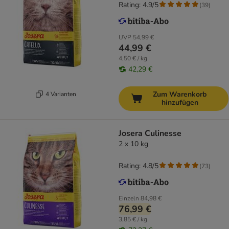
Rating: 4.9/5
(
39
)
UVP
54,99 €
44,99 €
4,50 € / kg
42,29 €
Zum Warenkorb
4 Varianten
hinzufügen
Josera Culinesse
2 x 10 kg
Rating: 4.8/5
(
73
)
Einzeln
84,98 €
76,99 €
3,85 € / kg