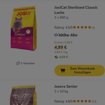
JosiCat Sterilised Classic
Lachs
2 x 650 g
Rating: 4.5/5
(
4
)
Einzeln
5,58 €
4,99 €
3,84 € / kg
4,69 €
5 Varianten
Zum Warenkorb
hinzufügen
Josera Senior
2 x 10 kg
Rating: 4.6/5
(
23
)