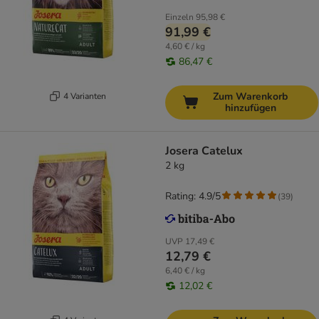
Einzeln
95,98 €
91,99 €
4,60 € / kg
86,47 €
Zum Warenkorb
4 Varianten
hinzufügen
Josera Catelux
2 kg
Rating: 4.9/5
(
39
)
UVP
17,49 €
12,79 €
6,40 € / kg
12,02 €