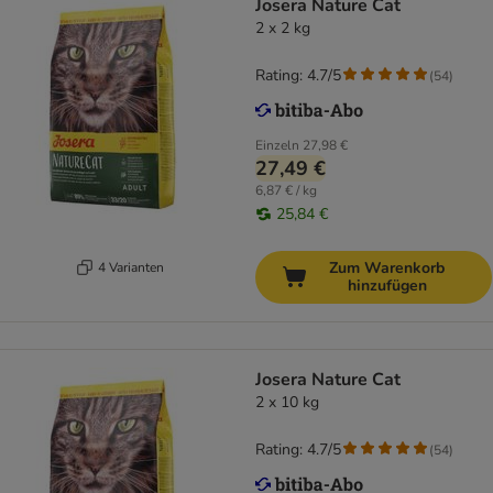
Josera Nature Cat
2 x 2 kg
Rating: 4.7/5
(
54
)
Einzeln
27,98 €
27,49 €
6,87 € / kg
25,84 €
Zum Warenkorb
4 Varianten
hinzufügen
Josera Nature Cat
2 x 10 kg
Rating: 4.7/5
(
54
)