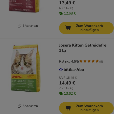
13,49 €
6,75 € / kg
12,68 €
Zum Warenkorb
6 Varianten
hinzufügen
Josera Kitten Getreidefrei
2 kg
Rating: 4.6/5
(
9
)
UVP
18,49 €
14,49 €
7,25 € / kg
13,62 €
Zum Warenkorb
5 Varianten
hinzufügen