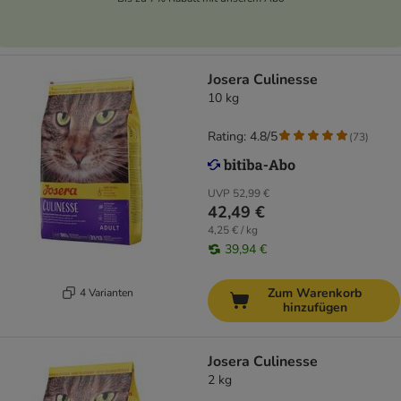
Josera Culinesse
10 kg
Rating: 4.8/5
(
73
)
UVP
52,99 €
42,49 €
4,25 € / kg
39,94 €
Zum Warenkorb
4 Varianten
hinzufügen
Josera Culinesse
2 kg