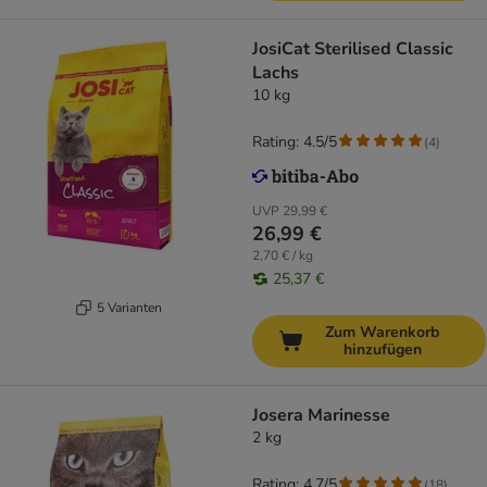
JosiCat Sterilised Classic
Lachs
10 kg
Rating: 4.5/5
(
4
)
UVP
29,99 €
26,99 €
2,70 € / kg
25,37 €
5 Varianten
Zum Warenkorb
hinzufügen
Josera Marinesse
2 kg
Rating: 4.7/5
(
18
)