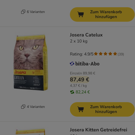
Zum Warenkorb
6 Varianten
hinzufügen
Josera Catelux
2 x 10 kg
Rating: 4.9/5
(
39
)
Einzeln
89,98 €
87,49 €
4,37 € / kg
82,24 €
Zum Warenkorb
4 Varianten
hinzufügen
Josera Kitten Getreidefrei