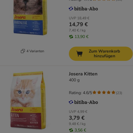
UVP
18,49 €
14,79 €
7,40 € / kg
13,90 €
Zum Warenkorb
4 Varianten
hinzufügen
Josera Kitten
400 g
Rating: 4.6/5
(
23
)
UVP
4,99 €
3,79 €
9,48 € / kg
3,56 €