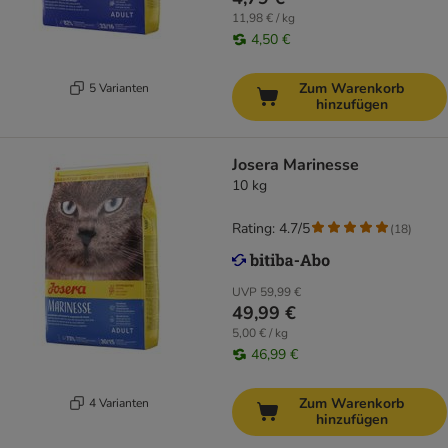
11,98 € / kg
4,50 €
Zum Warenkorb
5 Varianten
hinzufügen
Josera Marinesse
10 kg
Rating: 4.7/5
(
18
)
UVP
59,99 €
49,99 €
5,00 € / kg
46,99 €
Zum Warenkorb
4 Varianten
hinzufügen