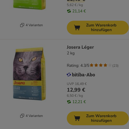
5,62 € / kg
21,14 €
Zum Warenkorb
4 Varianten
hinzufügen
Josera Léger
2 kg
Rating: 4.3/5
(
23
)
UVP
16,49 €
12,99 €
6,50 € / kg
12,21 €
Zum Warenkorb
4 Varianten
hinzufügen