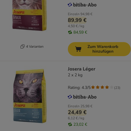
Einzeln
94,98 €
89,99 €
4,50 € / kg
84,59 €
Zum Warenkorb
4 Varianten
hinzufügen
Josera Léger
2 x 2 kg
Rating: 4.3/5
(
23
)
Einzeln
25,98 €
24,49 €
6,12 € / kg
23,02 €