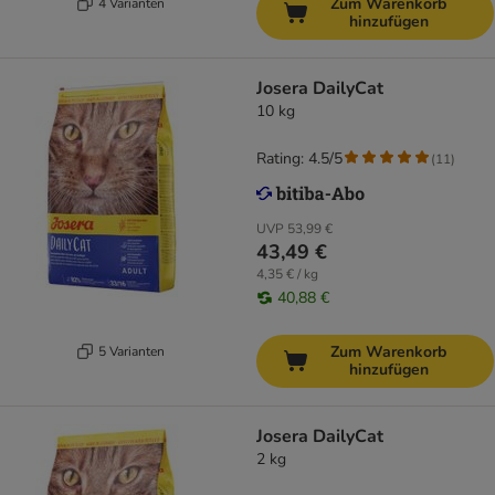
Zum Warenkorb
4 Varianten
hinzufügen
Josera DailyCat
10 kg
Rating: 4.5/5
(
11
)
UVP
53,99 €
43,49 €
4,35 € / kg
40,88 €
Zum Warenkorb
5 Varianten
hinzufügen
Josera DailyCat
2 kg