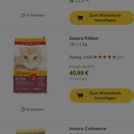
72,37 €
Zum Warenkorb
4 Varianten
hinzufügen
Josera Kitten
10 + 1 kg
Rating: 4.6/5
(
23
)
Einzeln
45,09 €
40,99 €
3,73 € / kg
Zum Warenkorb
hinzufügen
6 Varianten
Josera Culinesse