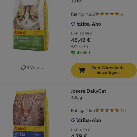
10 kg
Rating: 4.6/5
(
9
)
UVP
59,99 €
48,49 €
4,85 € / kg
45,58 €
Zum Warenkorb
5 Varianten
hinzufügen
Josera DailyCat
400 g
Rating: 4.5/5
(
11
)
UVP
4,99 €
4,79 €