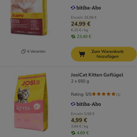
Einzeln
26,98 €
24,99 €
6,25 € / kg
23,49 €
Zum Warenkorb
6 Varianten
hinzufügen
JosiCat Kitten Geflügel
2 x 650 g
Rating: 5/5
(
1
)
Einzeln
5,58 €
4,99 €
3,84 € / kg
4,69 €