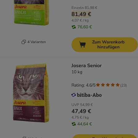
Einzeln
81,98 €
81,49 €
4,07 € / kg
76,60 €
Zum Warenkorb
4 Varianten
hinzufügen
Josera Senior
10 kg
Rating: 4.6/5
(
23
)
UVP
54,99 €
47,49 €
4,75 € / kg
44,64 €