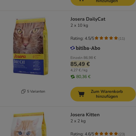
hinzufügen
Josera DailyCat
2 x 10 kg
Rating: 4.5/5
(
11
)
Einzeln
86,98 €
85,49 €
4,27 € / kg
80,36 €
Zum Warenkorb
5 Varianten
hinzufügen
Josera Kitten
2 x 2 kg
Rating: 4.6/5
(
23
)