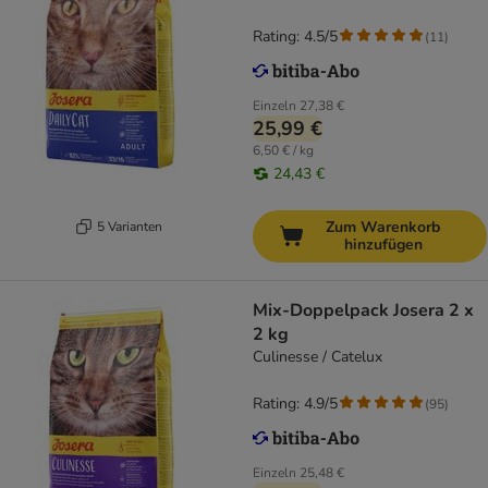
Rating: 4.5/5
(
11
)
Einzeln
27,38 €
25,99 €
6,50 € / kg
24,43 €
Zum Warenkorb
5 Varianten
hinzufügen
Mix-Doppelpack Josera 2 x
2 kg
Culinesse / Catelux
Rating: 4.9/5
(
95
)
Einzeln
25,48 €