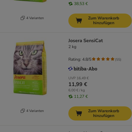
38,53 €
Zum Warenkorb
4 Varianten
hinzufügen
Josera SensiCat
2 kg
Rating: 4.8/5
(
55
)
UVP
16,49 €
11,99 €
6,00 € / kg
11,27 €
Zum Warenkorb
4 Varianten
hinzufügen