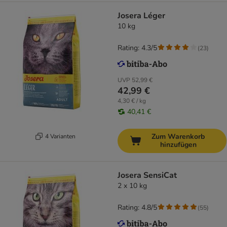
Josera Léger
10 kg
Rating: 4.3/5
(
23
)
UVP
52,99 €
42,99 €
4,30 € / kg
40,41 €
Zum Warenkorb
4 Varianten
hinzufügen
Josera SensiCat
2 x 10 kg
Rating: 4.8/5
(
55
)