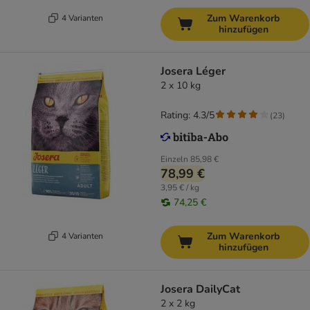
Zum Warenkorb
4 Varianten
hinzufügen
Josera Léger
2 x 10 kg
Rating: 4.3/5
(
23
)
Einzeln
85,98 €
78,99 €
3,95 € / kg
74,25 €
Zum Warenkorb
4 Varianten
hinzufügen
Josera DailyCat
2 x 2 kg