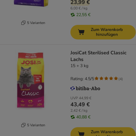
23,99 €
6,00 € / kg
22,55 €
5 Varianten
Zum Warenkorb
hinzufügen
JosiCat Sterilised Classic
Lachs
15 + 3 kg
Rating: 4.5/5
(
4
)
UVP
44,99 €
43,49 €
2,42 € / kg
40,88 €
5 Varianten
Zum Warenkorb