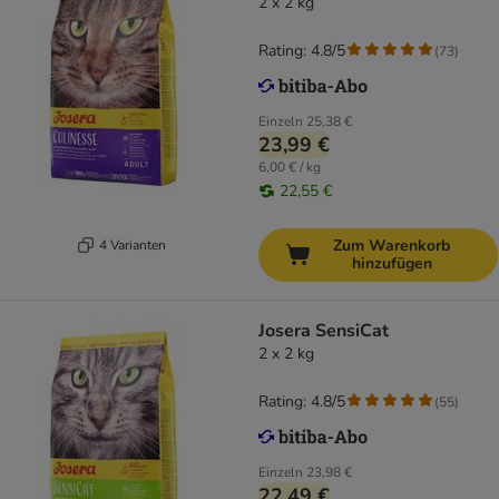
2 x 2 kg
Rating: 4.8/5
(
73
)
Einzeln
25,38 €
23,99 €
6,00 € / kg
22,55 €
Zum Warenkorb
4 Varianten
hinzufügen
Josera SensiCat
2 x 2 kg
Rating: 4.8/5
(
55
)
Einzeln
23,98 €
22,49 €