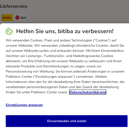
Lieferservice
DHL Shipping Method
DPD Shipping Method
Helfen Sie uns, bitiba zu verbessern!
Sicherheit
Wir verwenden Cookies, Pixel und andere Technologien (“Cookies”) auf
Security
unserer Webseite. Wir verwenden unbedingt erforderliche Cookies, damit Sie
auf unserer Webseite surfen und einkaufen können. Mit Ihrem Einverständnis
möchten wir Leistungs-, Funktionelle- und Marketingzwecke-Cookies
aktivieren, um Ihre Erfahrung mit unserer Webseite zu verbessern und Ihnen
relevante Produkte und Dienstleistungen zu zeigen, sowie zur
FAQ & Kontakt
Allgemeine Geschäftsbedingungen
Personalisierung von Werbung. Sie können jederzeit Änderungen in unserem
Präferenz-Center (“Einstellungen anpassen”) vornehmen. Weitere
Datenschutz
Impressum
Digital Services Act
Informationen über den für die Verarbeitung Ihrer Daten Verantwortlichen, die
Versandinformationen
Zahlungsarten
Vertrag widerrufen
verarbeiteten personenbezogenen Daten und den Zweck der Verarbeitung
finden Sie unter Präferenz-Center sowie
Datenschutzerklärung
Entsorgungs-und Umweltbestimmungen
Erklärung zur Barrierefreiheit
Einstellungen anpassen
bitiba GmbH
2026
Einverstanden und weiter