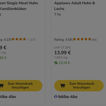
izon Single Meat Huhn
Applaws Adult Huhn &
 Kamillenblüten
Lachs
g
2 kg
g: 4.1/5
Rating: 4.5/5
(
17
)
(
85
)
9 €
UVP
27,29 €
13,99 €
 / kg
,92 €
7,00 € / kg
13,15 €
Zum Warenkorb
Zum Warenkorb
hinzufügen
hinzufügen