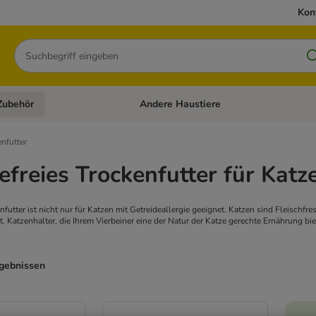
Kon
Suchen
Zubehör
Andere Haustiere
en: Hundefutter und Zubehör
Kategorie-Menü öffnen: Katzenfutter und 
enfutter
efreies Trockenfutter für Katz
nfutter ist nicht nur für Katzen mit Getreideallergie geeignet. Katzen sind Fleischfr
. Katzenhalter, die Ihrem Vierbeiner eine der Natur der Katze gerechte Ernährung bie
rgebnissen