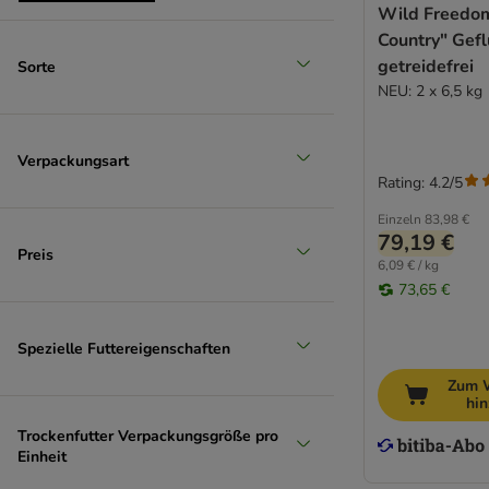
Whiskas
Wild Freedo
Wiejska Zagroda
Country" Gefl
Wildes Land
getreidefrei
Sorte
Senior (+10 Jahre)
WOW
NEU: 2 x 6,5 kg
Yarrah Bio
Ziwi Peak
Verpackungsart
Rating: 4.2/5
Getreidefreies Trockenfutter
Einzeln
83,98 €
Kittenfutter
79,19 €
Preis
% Sparpakete Trockenfutter
6,09 € / kg
Probierpakete Trockenfutter
73,65 €
Spezielle Futtereigenschaften
Zum 
hi
Trockenfutter Verpackungsgröße pro
Einheit