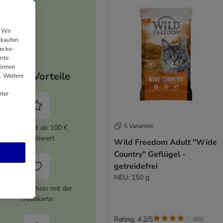
 Wir
nkaufen
ecke-
ante
können
Deine Vorteile
. Weitere
ter
5 Varianten
5% Rabatt ab 100 €
Bestellwert
Wild Freedom Adult "Wide
Country" Geflügel -
getreidefrei
NEU: 150 g
10 € Gutschein mit der
Treuekarte
Rating: 4.2/5
(
85
)