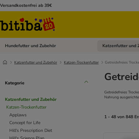
Versandkostenfrei ab 39€
Hundefutter und Zubehör
Katzenfutter und 
Kategorie-Menü öffn
Katzenfutter und Zubehör
Katzen-Trockenfutter
Getreidefreies Trock
Getreid
Kategorie
Getreidefreies Trocke
Nahrung ausgerichtet
Katzenfutter und Zubehör
Katzen-Trockenfutter
Applaws
1 - 48 von 848 E
Concept for Life
Hill's Prescription Diet
Hill's Science Plan