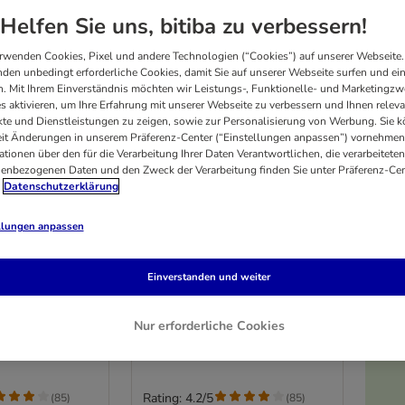
Helfen Sie uns, bitiba zu verbessern!
rwenden Cookies, Pixel und andere Technologien (“Cookies”) auf unserer Webseite.
den unbedingt erforderliche Cookies, damit Sie auf unserer Webseite surfen und ei
. Mit Ihrem Einverständnis möchten wir Leistungs-, Funktionelle- und Marketingzw
s aktivieren, um Ihre Erfahrung mit unserer Webseite zu verbessern und Ihnen relev
te und Dienstleistungen zu zeigen, sowie zur Personalisierung von Werbung. Sie 
eit Änderungen in unserem Präferenz-Center (“Einstellungen anpassen”) vornehmen
ationen über den für die Verarbeitung Ihrer Daten Verantwortlichen, die verarbeiteten
enbezogenen Daten und den Zweck der Verarbeitung finden Sie unter Präferenz-Cen
Datenschutzerklärung
llungen anpassen
5 Varianten
m Adult "Wide
Wild Freedom Adult "Wide
Einverstanden und weiter
ügel -
Country" Geflügel -
getreidefrei
NEU: 400 g
Nur erforderliche Cookies
Rating: 4.2/5
(
85
)
(
85
)