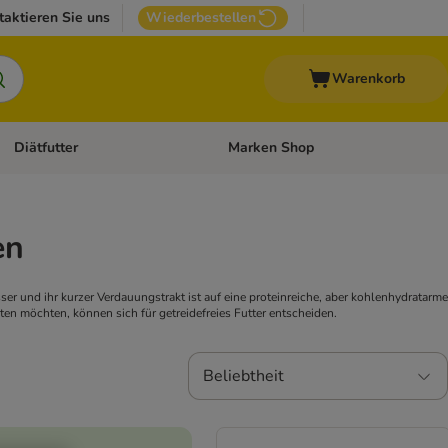
taktieren Sie uns
Wiederbestellen
Warenkorb
Diätfutter
Marken Shop
Zubehör
Kategorie-Menü öffnen: Andere Haustiere
Kategorie-Menü öffnen: Diätfutter
en
esser und ihr kurzer Verdauungstrakt ist auf eine proteinreiche, aber kohlenhydratarme
ten möchten, können sich für getreidefreies Futter entscheiden.
Beliebtheit