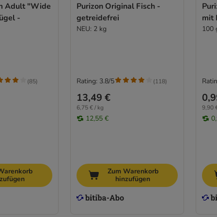
m Adult "Wide
Purizon Original Fisch -
Pur
ügel -
getreidefrei
mit
NEU: 2 kg
100 
Rating: 3.8/5
Ratin
(
85
)
(
118
)
13,49 €
0,9
6,75 € / kg
9,90 €
12,55 €
0
Warenkorb
Zum Warenkorb
nzufügen
hinzufügen