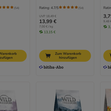
Rating: 4.7/5
Ratin
(
54
)
(
54
)
3,7
UVP
18,49 €
13,99 €
9,48 €
7,00 € / kg
3
13,15 €
Warenkorb
Zum Warenkorb
nzufügen
hinzufügen