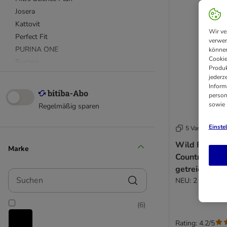
Josera
Kattovit
Wir ve
Perfect Fit
verwen
PURINA ONE
können
Cookie
Purizon
Produk
Royal Canin
jederz
Inform
Royal Canin Veterinary & Expert
person
Sanabelle
sowie
Regelmäßig sparen
Smilla
Wild Freedom
Einste
5 Varianten
Wild Freedo
Marke
4Vets
Country" Gefl
Advance
getreidefrei
Suchen
Advance Veterinary Diets
NEU: 2 kg
Almo Nature
animonda Carny
(
6
)
bosch
Rating: 4.2/5