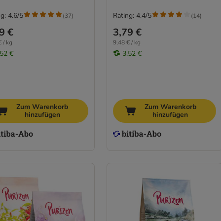
g: 4.6/5
Rating: 4.4/5
(
37
)
(
14
)
9 €
3,79 €
 / kg
9,48 € / kg
,52 €
3,52 €
Zum Warenkorb
Zum Warenkorb
hinzufügen
hinzufügen