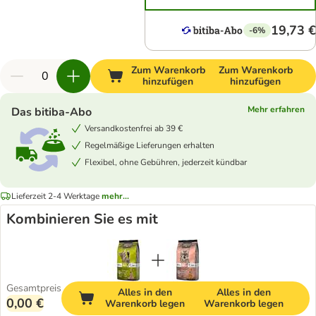
19,73 €
-6%
Zum Warenkorb
Zum Warenkorb
hinzufügen
hinzufügen
Mehr erfahren
Das bitiba-Abo
Versandkostenfrei ab 39 €
Regelmäßige Lieferungen erhalten
Flexibel, ohne Gebühren, jederzeit kündbar
Lieferzeit 2-4 Werktage
mehr...
Kombinieren Sie es mit
Gesamtpreis
Alles in den
Alles in den
0,00 €
Warenkorb legen
Warenkorb legen