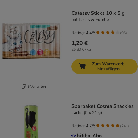
Catessy Sticks 10 x 5 g
mit Lachs & Forelle
Rating: 4.4/5
(
95
)
1,29 €
25,80 € / kg
Zum Warenkorb
hinzufügen
5 Varianten
Sparpaket Cosma Snackies
Lachs (5 x 21 g)
Rating: 4.7/5
(
241
)