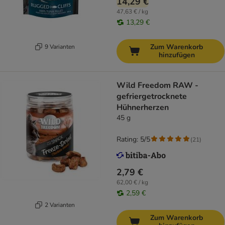
14,29 €
47,63 € / kg
13,29 €
Zum Warenkorb
9 Varianten
hinzufügen
Wild Freedom RAW -
gefriergetrocknete
Hühnerherzen
45 g
Rating: 5/5
(
21
)
2,79 €
62,00 € / kg
2,59 €
2 Varianten
Zum Warenkorb