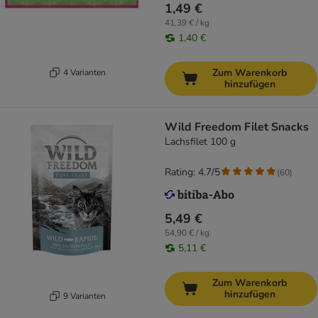
1,49 €
41,39 € / kg
1,40 €
Zum Warenkorb
4 Varianten
hinzufügen
Wild Freedom Filet Snacks
Lachsfilet 100 g
Rating: 4.7/5
(
60
)
5,49 €
54,90 € / kg
5,11 €
Zum Warenkorb
hinzufügen
9 Varianten