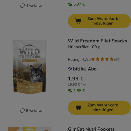
6,97 €
4 Varianten
Zum Warenkorb
hinzufügen
Wild Freedom Filet Snacks
Hühnerfilet 100 g
Rating: 4.7/5
(
60
)
1,99 €
19,90 € / kg
1,85 €
Zum Warenkorb
hinzufügen
9 Varianten
GimCat Nutri Pockets