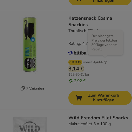
hinzufügen
Katzensnack Cosma
Snackies
Thunfisch (25 g)
Der niedrigste
Preis der letzten
Rating: 4.7/5
(
166
)
30 Tage vor dem
Rabatt
-10.03%
sonst
3,49 €
3,14 €
125,60 € / kg
2,92 €
7 Varianten
Zum Warenkorb
hinzufügen
Wild Freedom Filet Snacks
Makrelenfilet 3 x 100 g