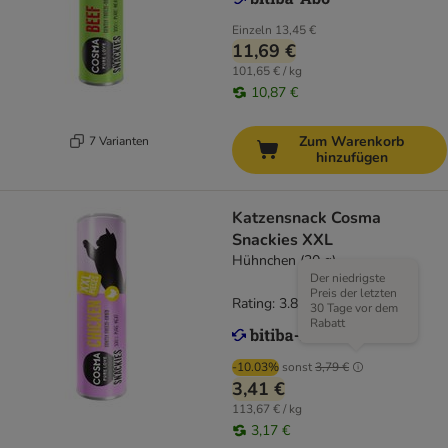
Einzeln
13,45 €
11,69 €
101,65 € / kg
10,87 €
Zum Warenkorb
7 Varianten
hinzufügen
Katzensnack Cosma
Snackies XXL
Hühnchen (30 g)
Der niedrigste
Preis der letzten
Rating: 3.8/5
(
89
)
30 Tage vor dem
Rabatt
-10.03%
sonst
3,79 €
3,41 €
113,67 € / kg
3,17 €