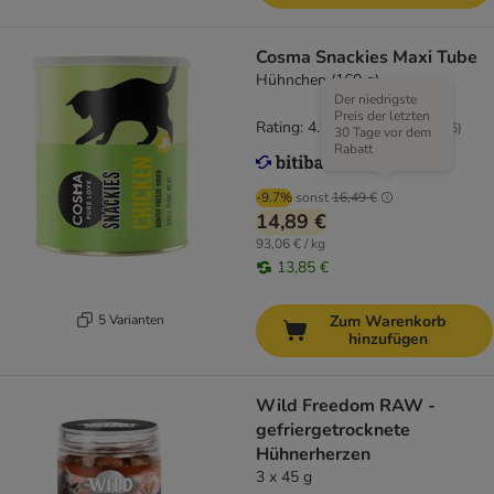
Cosma Snackies Maxi Tube
Hühnchen (160 g)
Der niedrigste
Preis der letzten
Rating: 4.9/5
(
556
)
30 Tage vor dem
Rabatt
-9.7%
sonst
16,49 €
14,89 €
93,06 € / kg
13,85 €
5 Varianten
Zum Warenkorb
hinzufügen
Wild Freedom RAW -
gefriergetrocknete
Hühnerherzen
3 x 45 g