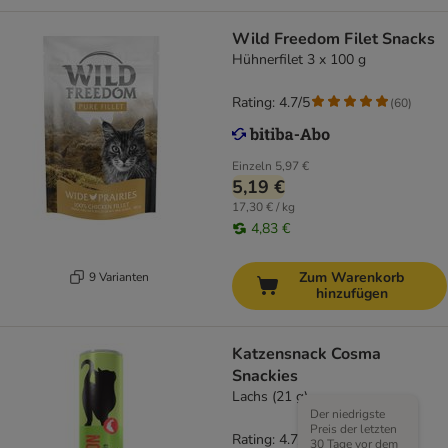
Wild Freedom Filet Snacks
Hühnerfilet 3 x 100 g
Rating: 4.7/5
(
60
)
Einzeln
5,97 €
5,19 €
17,30 € / kg
4,83 €
Zum Warenkorb
9 Varianten
hinzufügen
Katzensnack Cosma
Snackies
Lachs (21 g)
Der niedrigste
Preis der letzten
Rating: 4.7/5
(
166
)
30 Tage vor dem