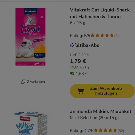
Vitakraft Cat Liquid-Snack
mit Hähnchen & Taurin
6 x 15 g
Rating: 5/5
(
5
)
UVP
2,29 €
1,79 €
19,89 € / kg
1,68 €
2 Varianten
Zum Warenkorb
hinzufügen
animonda Milkies Mixpaket
Mix I Selection (20 x 15 g)
Rating: 4.7/5
(
52
)