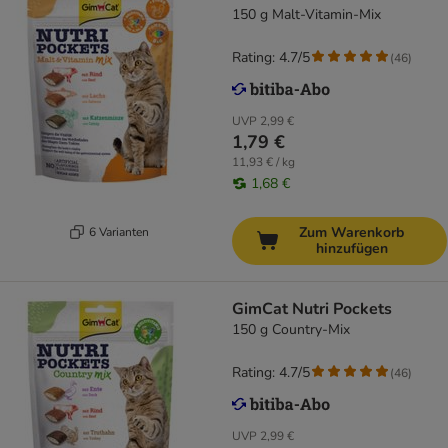
150 g Malt-Vitamin-Mix
Rating: 4.7/5
(
46
)
UVP
2,99 €
1,79 €
11,93 € / kg
1,68 €
Zum Warenkorb
6 Varianten
hinzufügen
GimCat Nutri Pockets
150 g Country-Mix
Rating: 4.7/5
(
46
)
UVP
2,99 €