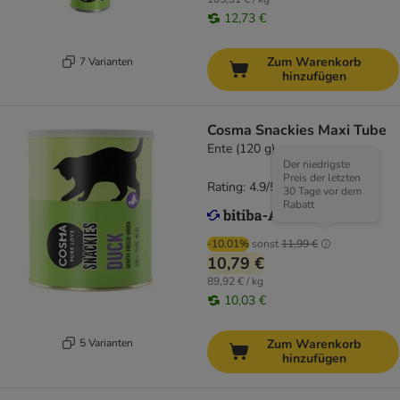
12,73 €
Zum Warenkorb
7 Varianten
hinzufügen
Cosma Snackies Maxi Tube
Ente (120 g)
Der niedrigste
Preis der letzten
Rating: 4.9/5
(
556
)
30 Tage vor dem
Rabatt
-10.01%
sonst
11,99 €
10,79 €
89,92 € / kg
10,03 €
5 Varianten
Zum Warenkorb
hinzufügen