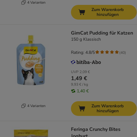
4 Varianten
Zum Warenkorb
hinzufügen
GimCat Pudding für Katzen
150 g Klassisch
Rating: 4.8/5
(
40
)
UVP
2,09 €
1,49 €
9,93 € / kg
1,40 €
Zum Warenkorb
4 Varianten
hinzufügen
Feringa Crunchy Bites
Joghurt