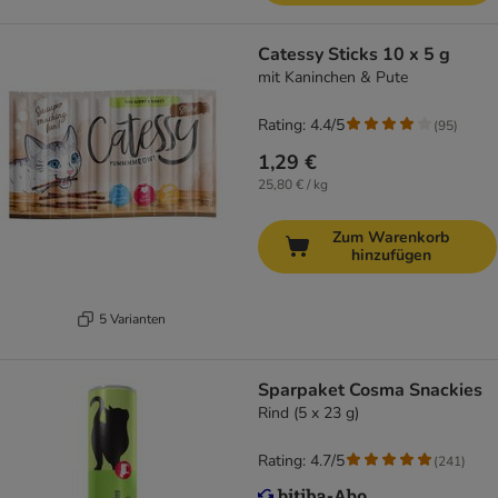
Catessy Sticks 10 x 5 g
mit Kaninchen & Pute
Rating: 4.4/5
(
95
)
1,29 €
25,80 € / kg
Zum Warenkorb
hinzufügen
5 Varianten
Sparpaket Cosma Snackies
Rind (5 x 23 g)
Rating: 4.7/5
(
241
)