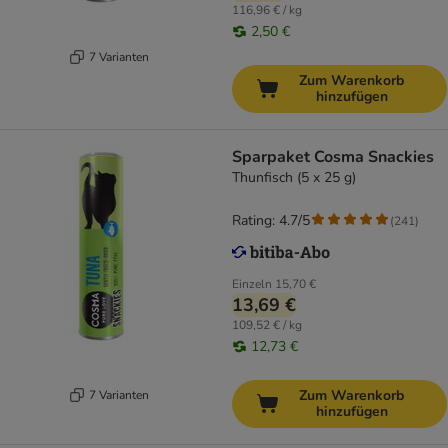
116,96 € / kg
2,50 €
7 Varianten
Zum Warenkorb
hinzufügen
Sparpaket Cosma Snackies
Thunfisch (5 x 25 g)
Rating: 4.7/5
(
241
)
Einzeln
15,70 €
13,69 €
109,52 € / kg
12,73 €
Zum Warenkorb
7 Varianten
hinzufügen