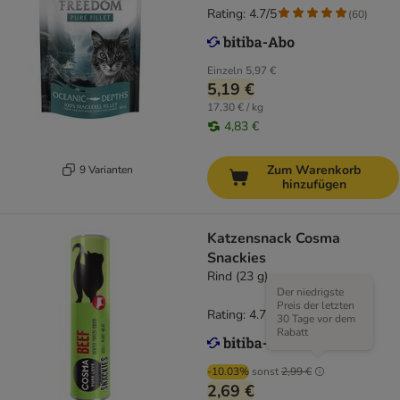
Rating: 4.7/5
(
60
)
Einzeln
5,97 €
5,19 €
17,30 € / kg
4,83 €
Zum Warenkorb
9 Varianten
hinzufügen
Katzensnack Cosma
Snackies
Rind (23 g)
Der niedrigste
Preis der letzten
Rating: 4.7/5
(
166
)
30 Tage vor dem
Rabatt
-10.03%
sonst
2,99 €
2,69 €