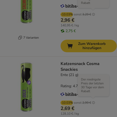
Rabatt
-10.03%
sonst
3,29 €
2,96 €
140,95 € / kg
2,75 €
7 Varianten
Zum Warenkorb
hinzufügen
Katzensnack Cosma
Snackies
Ente (21 g)
Der niedrigste
Preis der letzten
Rating: 4.7/5
(
166
)
30 Tage vor dem
Rabatt
-10.03%
sonst
2,99 €
2,69 €
128,10 € / kg