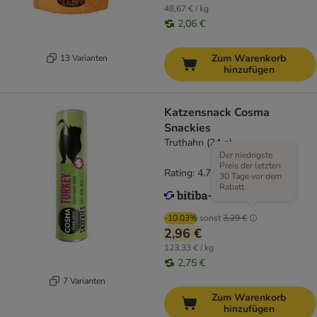
48,67 € / kg
2,06 €
Zum Warenkorb
13 Varianten
hinzufügen
Katzensnack Cosma
Snackies
Truthahn (24 g)
Der niedrigste
Preis der letzten
Rating: 4.7/5
(
166
)
30 Tage vor dem
Rabatt
-10.03%
sonst
3,29 €
2,96 €
123,33 € / kg
2,75 €
7 Varianten
Zum Warenkorb
hinzufügen