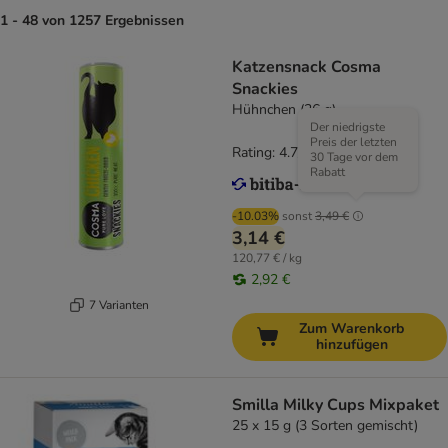
1 - 48 von 1257 Ergebnissen
Katzensnack Cosma
Snackies
Hühnchen (26 g)
Der niedrigste
Preis der letzten
Rating: 4.7/5
(
166
)
30 Tage vor dem
Rabatt
-10.03%
sonst
3,49 €
3,14 €
120,77 € / kg
2,92 €
7 Varianten
Zum Warenkorb
hinzufügen
Smilla Milky Cups Mixpaket
25 x 15 g (3 Sorten gemischt)