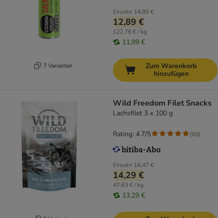
Einzeln
14,80 €
12,89 €
122,76 € / kg
11,99 €
Zum Warenkorb
7 Varianten
hinzufügen
Wild Freedom Filet Snacks
Lachsfilet 3 x 100 g
Rating: 4.7/5
(
60
)
Einzeln
16,47 €
14,29 €
47,63 € / kg
13,29 €