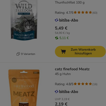
Thunfischfilet 100 g
Rating: 4.7/5
(
60
)
5,49 €
54,90 € / kg
5,11 €
Zum Warenkorb
hinzufügen
9 Varianten
catz finefood Meatz
45 g Huhn
Rating: 4.8/5
(
16
)
UVP
3,19 €
2,19 €