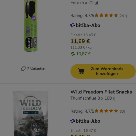
Ente (5 x 21 g)
Rating: 4.7/5
(
241
)
Einzeln
13,45 €
11,69 €
111,33 € / kg
10,87 €
Zum Warenkorb
7 Varianten
hinzufügen
Wild Freedom Filet Snacks
Thunfischfilet 3 x 100 g
Rating: 4.7/5
(
60
)
Einzeln
16,47 €