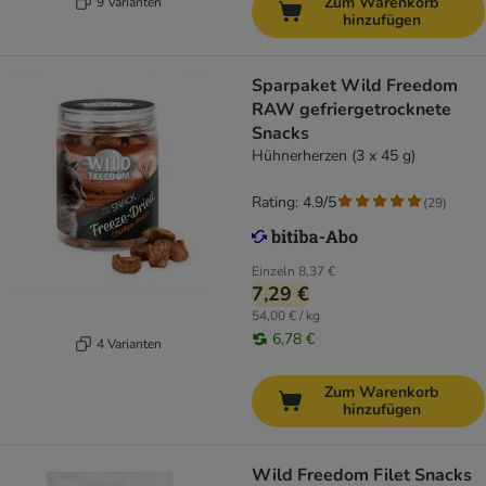
Zum Warenkorb
9 Varianten
hinzufügen
Sparpaket Wild Freedom
RAW gefriergetrocknete
Snacks
Hühnerherzen (3 x 45 g)
Rating: 4.9/5
(
29
)
Einzeln
8,37 €
7,29 €
54,00 € / kg
6,78 €
4 Varianten
Zum Warenkorb
hinzufügen
Wild Freedom Filet Snacks