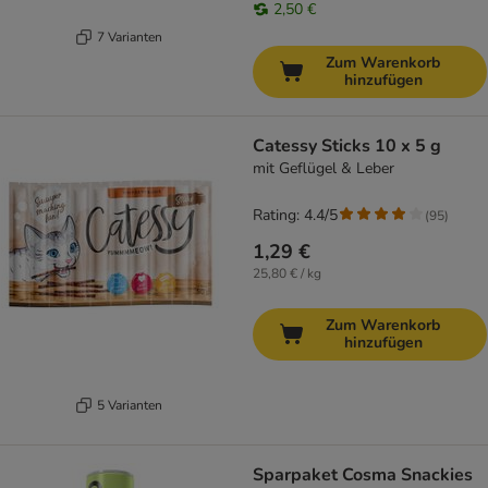
2,50 €
7 Varianten
Zum Warenkorb
hinzufügen
Catessy Sticks 10 x 5 g
mit Geflügel & Leber
Rating: 4.4/5
(
95
)
1,29 €
25,80 € / kg
Zum Warenkorb
hinzufügen
5 Varianten
Sparpaket Cosma Snackies