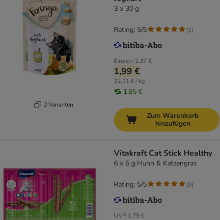
3 x 30 g
Rating: 5/5
(
1
)
Einzeln
2,37 €
1,99 €
22,11 € / kg
1,85 €
2 Varianten
Zum Warenkorb
hinzufügen
Vitakraft Cat Stick Healthy
6 x 6 g Huhn & Katzengras
Rating: 5/5
(
9
)
UVP
1,79 €