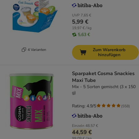
UVP
7,65 €
5,99 €
19,97 € / kg
5,63 €
Zum Warenkorb
4 Varianten
hinzufügen
Sparpaket Cosma Snackies
Maxi Tube
Mix - 5 Sorten gemischt (3 x 150
g)
Rating: 4.9/5
(
558
)
Einzeln
48,57 €
44,59 €
99,09 € / kg