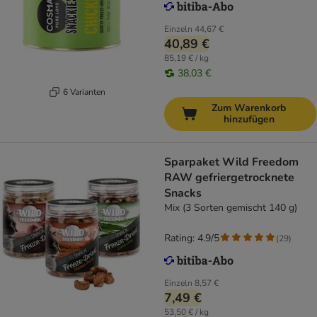
Einzeln
44,67 €
40,89 €
85,19 € / kg
38,03 €
6 Varianten
Zum Warenkorb
hinzufügen
Sparpaket Wild Freedom
RAW gefriergetrocknete
Snacks
Mix (3 Sorten gemischt 140 g)
Rating: 4.9/5
(
29
)
Einzeln
8,57 €
7,49 €
53,50 € / kg