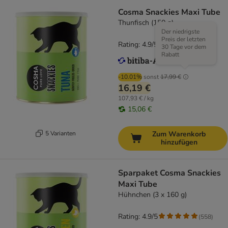
Cosma Snackies Maxi Tube
Thunfisch (150 g)
Der niedrigste
Preis der letzten
Rating: 4.9/5
(
556
)
30 Tage vor dem
Rabatt
-10.01%
sonst
17,99 €
16,19 €
107,93 € / kg
15,06 €
5 Varianten
Zum Warenkorb
hinzufügen
Sparpaket Cosma Snackies
Maxi Tube
Hühnchen (3 x 160 g)
Rating: 4.9/5
(
558
)