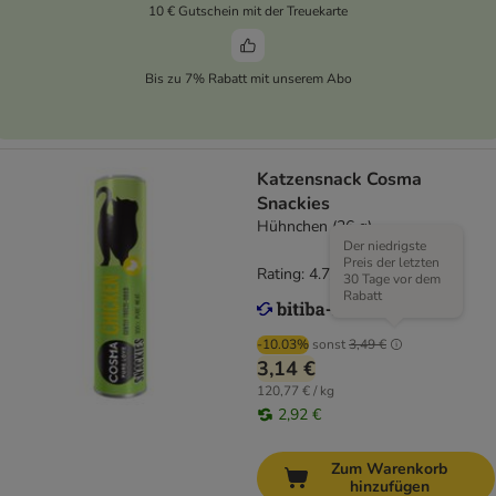
10 € Gutschein mit der Treuekarte
Bis zu 7% Rabatt mit unserem Abo
Katzensnack Cosma
Snackies
Hühnchen (26 g)
Der niedrigste
Preis der letzten
Rating: 4.7/5
(
166
)
30 Tage vor dem
Rabatt
-10.03%
sonst
3,49 €
3,14 €
120,77 € / kg
2,92 €
Zum Warenkorb
hinzufügen