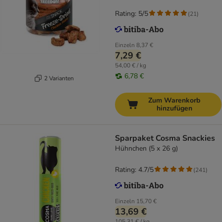
Rating: 5/5
(
21
)
Einzeln
8,37 €
7,29 €
54,00 € / kg
6,78 €
2 Varianten
Zum Warenkorb
hinzufügen
Sparpaket Cosma Snackies
Hühnchen (5 x 26 g)
Rating: 4.7/5
(
241
)
Einzeln
15,70 €
13,69 €
105,31 € / kg