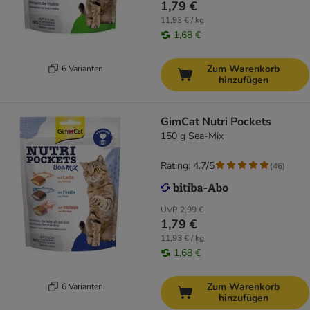
1,79 €
11,93 € / kg
1,68 €
Zum Warenkorb
6 Varianten
hinzufügen
GimCat Nutri Pockets
150 g Sea-Mix
Rating: 4.7/5
(
46
)
UVP
2,99 €
1,79 €
11,93 € / kg
1,68 €
Zum Warenkorb
6 Varianten
hinzufügen