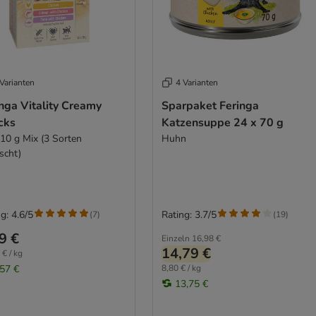
Varianten
4 Varianten
nga Vitality Creamy
Sparpaket Feringa
cks
Katzensuppe 24 x 70 g
 10 g Mix (3 Sorten
Huhn
scht)
g: 4.6/5
Rating: 3.7/5
(
7
)
(
19
)
9 €
Einzeln
16,98 €
14,79 €
 € / kg
,57 €
8,80 € / kg
13,75 €