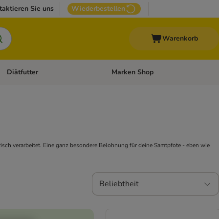
taktieren Sie uns
Wiederbestellen
Warenkorb
Diätfutter
Marken Shop
Zubehör
Kategorie-Menü öffnen: Andere Haustiere
Kategorie-Menü öffnen: Diätfutter
sch verarbeitet. Eine ganz besondere Belohnung für deine Samtpfote - eben wie
Beliebtheit