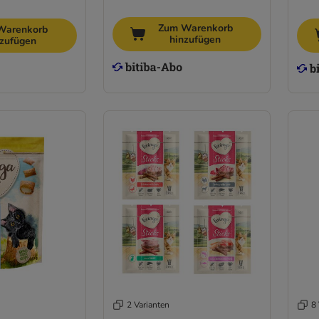
Zum Warenkorb
Warenkorb
hinzufügen
nzufügen
2 Varianten
8 