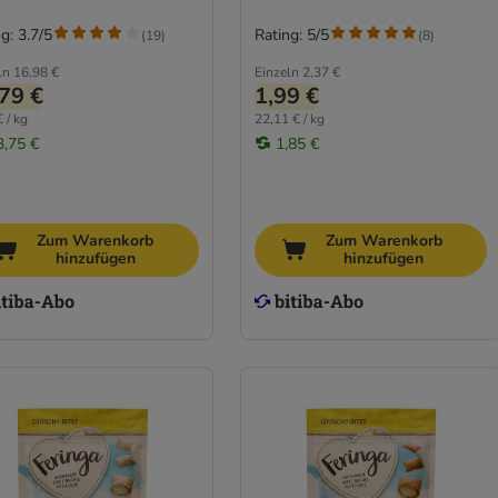
g: 3.7/5
Rating: 5/5
(
19
)
(
8
)
ln
16,98 €
Einzeln
2,37 €
79 €
1,99 €
 / kg
22,11 € / kg
3,75 €
1,85 €
Zum Warenkorb
Zum Warenkorb
hinzufügen
hinzufügen