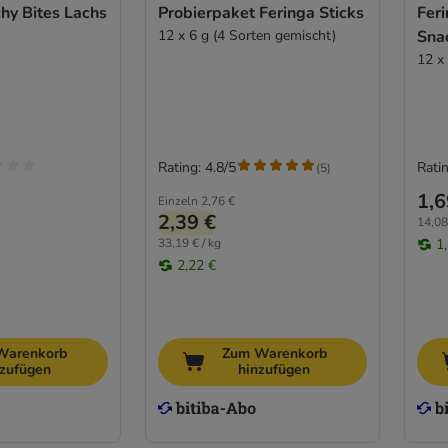
hy Bites Lachs
Probierpaket Feringa Sticks
Feri
12 x 6 g (4 Sorten gemischt)
Sna
12 x
Rating: 4.8/5
Ratin
(
5
)
1,6
Einzeln
2,76 €
2,39 €
14,08
33,19 € / kg
1
2,22 €
Warenkorb
Zum Warenkorb
nzufügen
hinzufügen