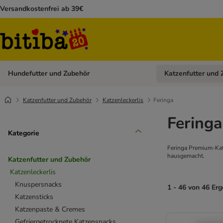
Versandkostenfrei ab 39€
Hundefutter und Zubehör
Katzenfutter und 
Kategorie-Menü öffn
Katzenfutter und Zubehör
Katzenleckerlis
Feringa
Fering
Kategorie
Feringa Premium-Katz
hausgemacht.
Katzenfutter und Zubehör
Katzenleckerlis
Knuspersnacks
1 - 46 von 46 Er
Katzensticks
Katzenpaste & Cremes
Gefriergetrocknete Katzensnacks