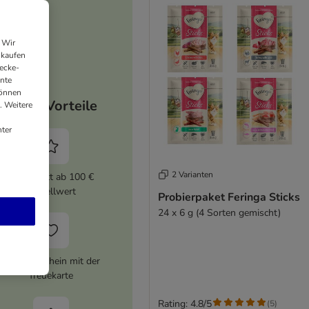
 Wir
nkaufen
ecke-
ante
können
Deine Vorteile
. Weitere
ter
2 Varianten
5% Rabatt ab 100 €
Bestellwert
Probierpaket Feringa Sticks
24 x 6 g (4 Sorten gemischt)
10 € Gutschein mit der
Treuekarte
Rating: 4.8/5
(
5
)