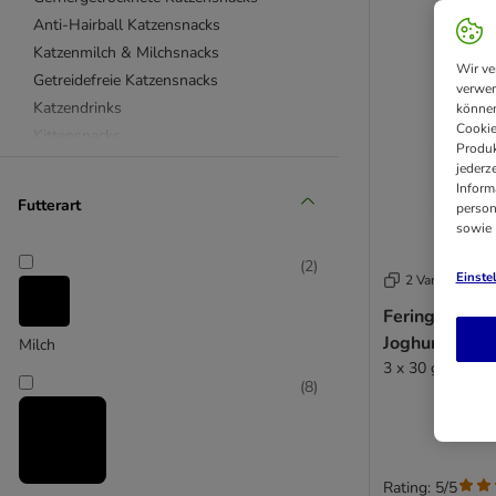
Anti-Hairball Katzensnacks
Katzenmilch & Milchsnacks
Wir ve
Getreidefreie Katzensnacks
verwen
Katzendrinks
können
Cookie
Kittensnacks
Produk
Zahnpflegesnacks
jederz
Inform
Besonders beliebt
Futterart
person
sowie
Almo Nature
(
2
)
animonda
Einste
2 Varianten
Applaws
Feringa Crunc
Arquivet
Joghurt
Milch
Beaphar
3 x 30 g
Beeztees
(
8
)
Carnilove
Catessy
Catit
Rating: 5/5