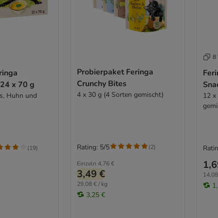
8 
Probierpaket Feringa
ringa
Feri
Crunchy Bites
24 x 70 g
Sna
4 x 30 g (4 Sorten gemischt)
hs, Huhn und
12 x
gemi
Rating: 5/5
(
2
)
Ratin
(
19
)
1,6
Einzeln
4,76 €
3,49 €
14,08
29,08 € / kg
1
3,25 €