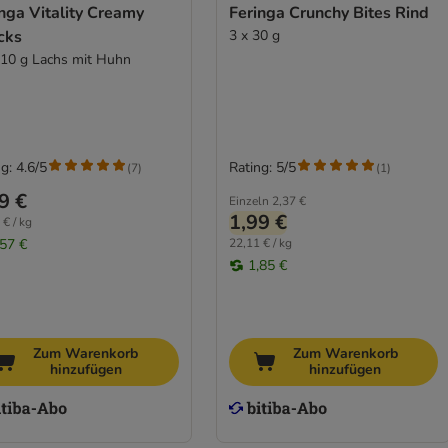
nga Vitality Creamy
Feringa Crunchy Bites Rind
cks
3 x 30 g
 10 g Lachs mit Huhn
g: 4.6/5
Rating: 5/5
(
7
)
(
1
)
9 €
Einzeln
2,37 €
1,99 €
 € / kg
,57 €
22,11 € / kg
1,85 €
Zum Warenkorb
Zum Warenkorb
hinzufügen
hinzufügen