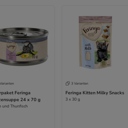
Varianten
3 Varianten
rpaket Feringa
Feringa Kitten Milky Snacks
zensuppe 24 x 70 g
3 x 30 g
 und Thunfisch