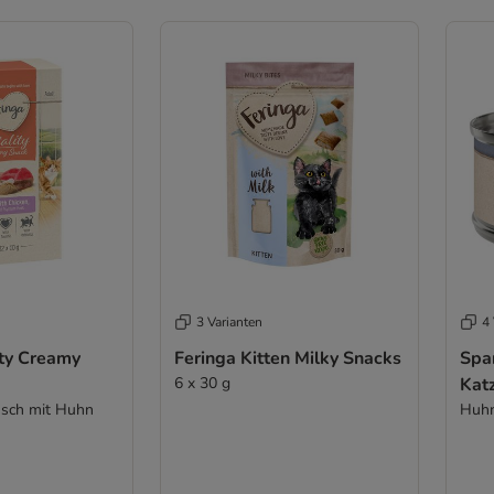
3 Varianten
4 
ity Creamy
Feringa Kitten Milky Snacks
Spa
6 x 30 g
Kat
isch mit Huhn
Huhn