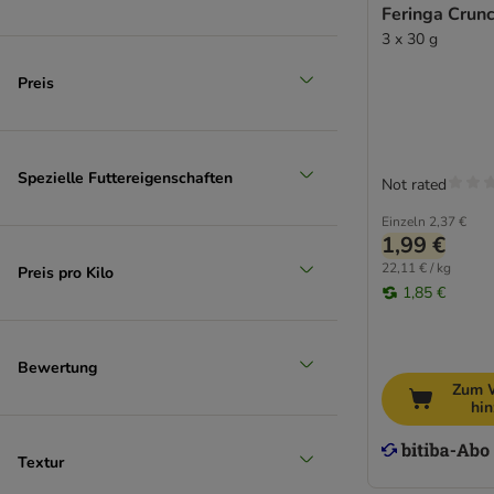
Feringa Crunc
(
3
)
3 x 30 g
Preis
Lachs
Spezielle Futtereigenschaften
Not rated
Einzeln
2,37 €
1,99 €
22,11 € / kg
Preis pro Kilo
1,85 €
Bewertung
Zum 
hi
Textur