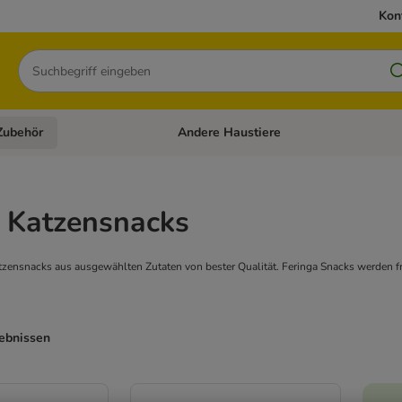
Kon
Suchen
Zubehör
Andere Haustiere
en: Hundefutter und Zubehör
Kategorie-Menü öffnen: Katzenfutter und 
a Katzensnacks
ensnacks aus ausgewählten Zutaten von bester Qualität. Feringa Snacks werden fri
gebnissen