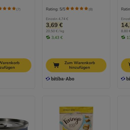
Rating: 5/5
Ratin
(
7
)
(
8
)
Einzeln
4,74 €
Einze
3,69 €
14,
20,50 € / kg
8,80 €
3,43 €
1
Warenkorb
Zum Warenkorb
nzufügen
hinzufügen