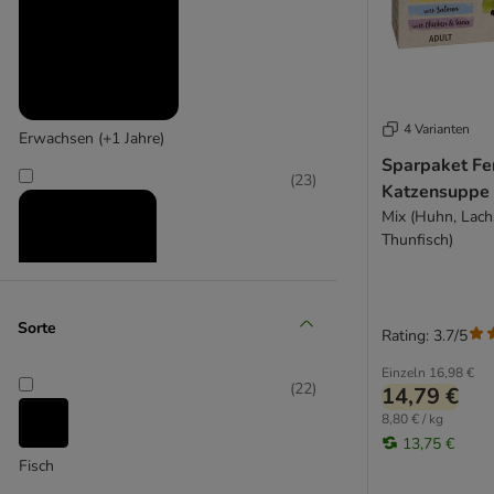
MjAMjAM
Pawsome
Porta 21
PrimaCat
PURINA ONE
4 Varianten
Erwachsen (+1 Jahre)
Purizon
Sparpaket Fe
Rosie's Farm
(
23
)
Katzensuppe 
Sanabelle
Mix (Huhn, Lac
Schesir
Thunfisch)
Sheba
Smilla
STRAYZ
Sorte
Thrive
Rating: 3.7/5
Senior (+10 Jahre)
Trixie
Einzeln
16,98 €
(
22
)
TubiCAT
14,79 €
Vitakraft
8,80 € / kg
13,75 €
Whiskas
Fisch
Wildes Land