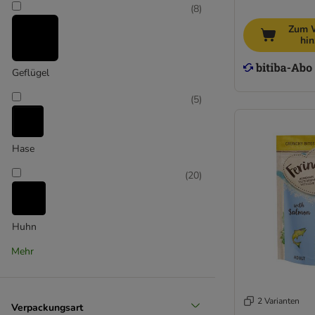
Wild Freedom
(
8
)
WOW
Zum 
Yarrah
hi
Zesty Paws
Geflügel
% Sparpakete Katzensnacks
(
5
)
Probierpakete Katzensnacks
Hase
(
20
)
Huhn
Mehr
(
3
)
Käse
2 Varianten
Verpackungsart