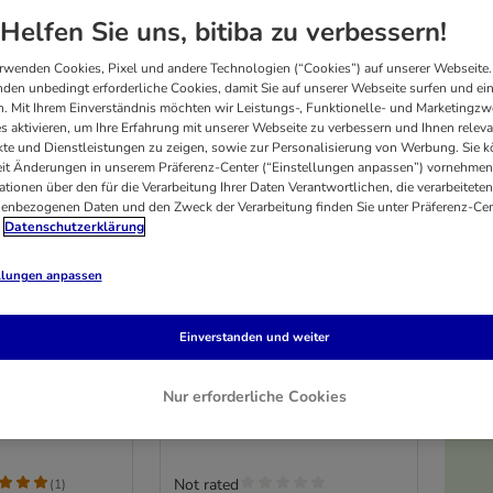
Helfen Sie uns, bitiba zu verbessern!
rwenden Cookies, Pixel und andere Technologien (“Cookies”) auf unserer Webseite.
den unbedingt erforderliche Cookies, damit Sie auf unserer Webseite surfen und ei
. Mit Ihrem Einverständnis möchten wir Leistungs-, Funktionelle- und Marketingzw
s aktivieren, um Ihre Erfahrung mit unserer Webseite zu verbessern und Ihnen relev
te und Dienstleistungen zu zeigen, sowie zur Personalisierung von Werbung. Sie 
eit Änderungen in unserem Präferenz-Center (“Einstellungen anpassen”) vornehmen
ationen über den für die Verarbeitung Ihrer Daten Verantwortlichen, die verarbeiteten
enbezogenen Daten und den Zweck der Verarbeitung finden Sie unter Präferenz-Cen
Datenschutzerklärung
llungen anpassen
2 Varianten
hy Bites
Feringa Crunchy Bites Huhn
Einverstanden und weiter
& Käse
3 x 30 g
Nur erforderliche Cookies
Not rated
(
1
)