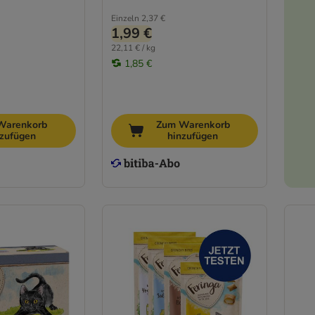
Einzeln
2,37 €
1,99 €
22,11 € / kg
1,85 €
Warenkorb
Zum Warenkorb
nzufügen
hinzufügen