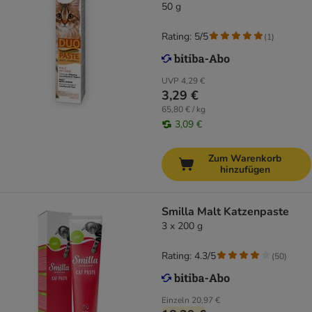
50 g
Rating: 5/5
(
1
)
UVP
4,29 €
3,29 €
65,80 € / kg
3,09 €
Zum Warenkorb
hinzufügen
Smilla Malt Katzenpaste
3 x 200 g
Rating: 4.3/5
(
50
)
Einzeln
20,97 €