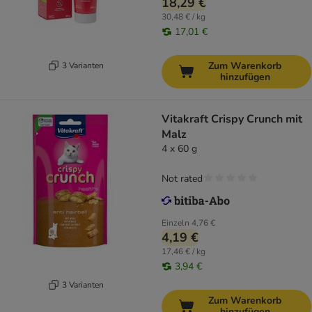
18,29 €
30,48 € / kg
17,01 €
Zum Warenkorb
3 Varianten
hinzufügen
Vitakraft Crispy Crunch mit
Malz
4 x 60 g
Not rated
Einzeln
4,76 €
4,19 €
17,46 € / kg
3,94 €
3 Varianten
Zum Warenkorb
hinzufügen