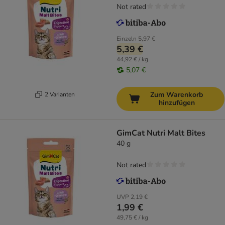
Not rated
Einzeln
5,97 €
5,39 €
44,92 € / kg
5,07 €
Zum Warenkorb
2 Varianten
hinzufügen
GimCat Nutri Malt Bites
40 g
Not rated
UVP
2,19 €
1,99 €
49,75 € / kg