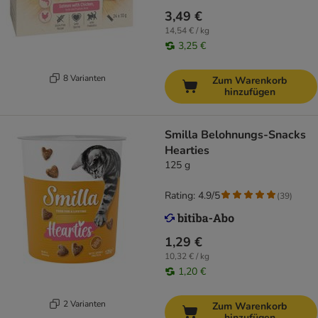
3,49 €
14,54 € / kg
3,25 €
8 Varianten
Zum Warenkorb
hinzufügen
Smilla Belohnungs-Snacks
Hearties
125 g
Rating: 4.9/5
(
39
)
1,29 €
10,32 € / kg
1,20 €
2 Varianten
Zum Warenkorb
hinzufügen