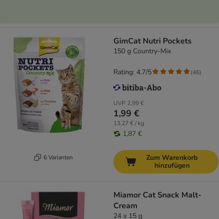
GimCat Nutri Pockets
150 g Country-Mix
Rating: 4.7/5
(
46
)
UVP
2,99 €
1,99 €
13,27 € / kg
1,87 €
Zum Warenkorb
6 Varianten
hinzufügen
Miamor Cat Snack Malt-
Cream
24 x 15 g