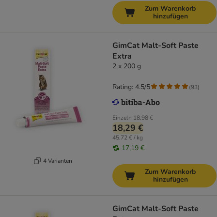
Zum Warenkorb
hinzufügen
GimCat Malt-Soft Paste
Extra
2 x 200 g
Rating: 4.5/5
(
93
)
Einzeln
18,98 €
18,29 €
45,72 € / kg
17,19 €
4 Varianten
Zum Warenkorb
hinzufügen
GimCat Malt-Soft Paste