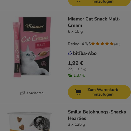
hinzufügen
Miamor Cat Snack Malt-
Cream
6 x 15 g
Rating: 4.9/5
(
46
)
1,99 €
22,11 € / kg
1,87 €
Zum Warenkorb
3 Varianten
hinzufügen
Smilla Belohnungs-Snacks
Hearties
3 x 125 g