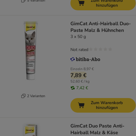
Zum Warenkorb
5 Varianten
hinzufügen
GimCat Anti-Hairball Duo-
Paste Malz & Hühnchen
3 x 50 g
Not rated
Einzeln
8,97 €
7,89 €
52,60 € / kg
7,42 €
2 Varianten
Zum Warenkorb
hinzufügen
GimCat Duo Paste Anti-
Hairball Malz & Käse