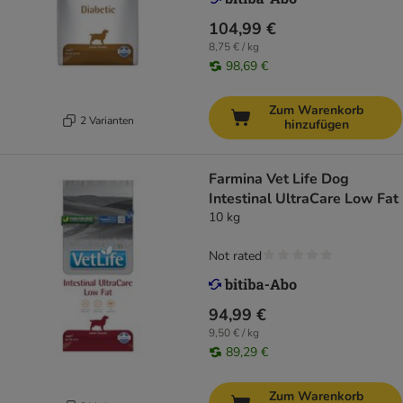
104,99 €
8,75 € / kg
98,69 €
Zum Warenkorb
2 Varianten
hinzufügen
Farmina Vet Life Dog
Intestinal UltraCare Low Fat
10 kg
Not rated
94,99 €
9,50 € / kg
89,29 €
Zum Warenkorb