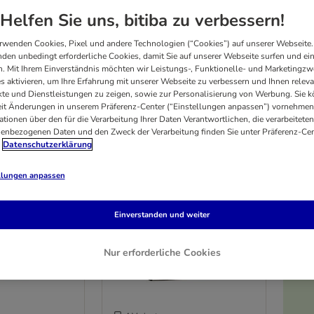
Helfen Sie uns, bitiba zu verbessern!
orientiert sich an der natürlichen Ernährung des Hundes. Als Premiumfutter wurde
rwenden Cookies, Pixel und andere Technologien (“Cookies”) auf unserer Webseite.
. Purizon enthält hochwertiges Obst, Gemüse und verschiedene Kräuter. Schonend z
den unbedingt erforderliche Cookies, damit Sie auf unserer Webseite surfen und ei
. Mit Ihrem Einverständnis möchten wir Leistungs-, Funktionelle- und Marketingzw
s aktivieren, um Ihre Erfahrung mit unserer Webseite zu verbessern und Ihnen relev
rgebnissen
te und Dienstleistungen zu zeigen, sowie zur Personalisierung von Werbung. Sie 
eit Änderungen in unserem Präferenz-Center (“Einstellungen anpassen”) vornehmen
ationen über den für die Verarbeitung Ihrer Daten Verantwortlichen, die verarbeiteten
enbezogenen Daten und den Zweck der Verarbeitung finden Sie unter Präferenz-Cen
Datenschutzerklärung
llungen anpassen
Einverstanden und weiter
Nur erforderliche Cookies