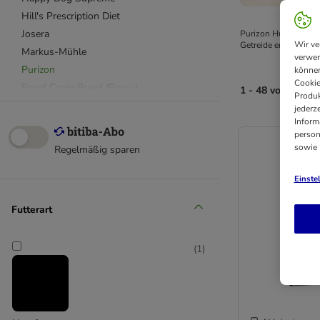
Hill's Prescription Diet
Josera
Purizon Hundefutter 
Wir ve
Getreide entwickelt
Markus-Mühle
verwen
Purizon
können
Cookie
Royal Canin Breed (Rasse)
1 - 48 von 137 E
Produk
Royal Canin Size
jederz
Inform
Royal Canin Veterinary & Expert
person
Wolf of Wilderness
sowie
Regelmäßig sparen
4Vets
Einste
Advance
Futterart
Advance Veterinary Diets
Almo Nature
(
1
)
alpha spirit
animonda
animonda Integra
Applaws