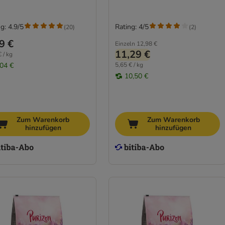
g: 4.9/5
Rating: 4/5
(
20
)
(
2
)
9 €
Einzeln
12,98 €
11,29 €
 / kg
,04 €
5,65 € / kg
10,50 €
Zum Warenkorb
Zum Warenkorb
hinzufügen
hinzufügen