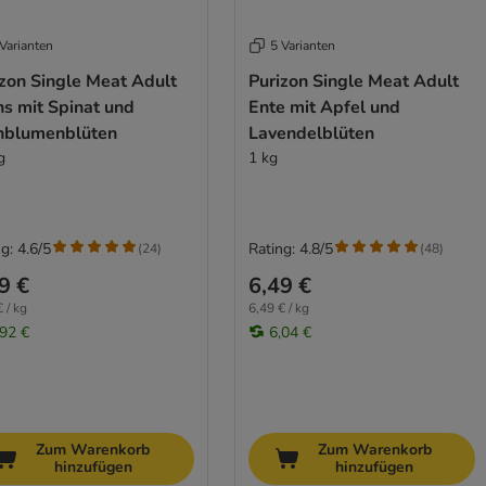
Varianten
5 Varianten
izon Single Meat Adult
Purizon Single Meat Adult
s mit Spinat und
Ente mit Apfel und
nblumenblüten
Lavendelblüten
g
1 kg
g: 4.6/5
Rating: 4.8/5
(
24
)
(
48
)
9 €
6,49 €
 / kg
6,49 € / kg
,92 €
6,04 €
Zum Warenkorb
Zum Warenkorb
hinzufügen
hinzufügen