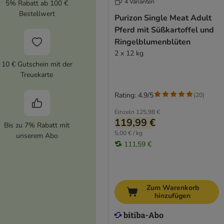
4 Varianten
5% Rabatt ab 100 €
Bestellwert
Purizon Single Meat Adult
Pferd mit Süßkartoffel und
Ringelblumenblüten
2 x 12 kg
10 € Gutschein mit der
Treuekarte
Rating: 4.9/5
(
20
)
Einzeln
125,98 €
119,99 €
Bis zu 7% Rabatt mit
5,00 € / kg
unserem Abo
111,59 €
Zum Warenkorb
hinzufügen