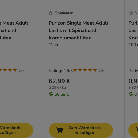
5 Varianten
5 
e Meat Adult
Purizon Single Meat Adult
Pur
nat und
Lachs mit Spinat und
Lach
lüten
Kornblumenblüten
Kor
12 kg
100 
Rating: 4.6/5
Ratin
(
24
)
(
24
)
62,99 €
0,9
5,25 € / kg
9,90 €
58,58 €
0
Warenkorb
Zum Warenkorb
nzufügen
hinzufügen