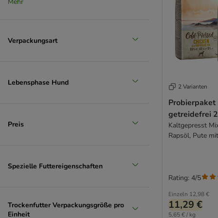
Mehr
Natural Woodland
(
3
)
Nature's Variety
Nutriplus
Nutrivet
Verpackungsart
Hirsch
Opti Life
Optimanova
(
32
)
Pan Mięsko
Lebensphase Hund
2 Varianten
Pedigree
Huhn
Perfect Fit
Probierpaket 
Pitti Boris
getreidefrei 2
Preis
Kaltgepresst Mi
PrimaDog
Rapsöl, Pute mi
Primal
PURINA Dog Chow
PURINA Friskies
Spezielle Futtereigenschaften
PURINA ONE
Rating: 4/5
PURINA PRO PLAN
Einzeln
12,98 €
PURINA PRO PLAN Veterinary Diets
11,29 €
Trockenfutter Verpackungsgröße pro
RINTI
Einheit
5,65 € / kg