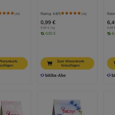
Rating: 4.8/5
Ratin
(
48
)
(
48
)
0,99 €
6,4
9,90 € / kg
6,49 €
0,92 €
6
Warenkorb
Zum Warenkorb
nzufügen
hinzufügen