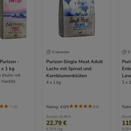
5 Varianten
5 
Purizon -
Purizon Single Meat Adult
Pur
 x 1 kg
Lachs mit Spinat und
Ent
x (Huhn mit
Kornblumenblüten
Lav
t Hanföl)
4 x 1 kg
2 x 
Rating: 4.6/5
Ratin
(
2
)
(
24
)
Einzeln
25,96 €
Einze
22,79 €
119
5,70 € / kg
5,00 €