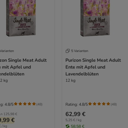
Varianten
5 Varianten
izon Single Meat Adult
Purizon Single Meat Adult
e mit Apfel und
Ente mit Apfel und
endelblüten
Lavendelblüten
12 kg
12 kg
g: 4.8/5
Rating: 4.8/5
(
48
)
(
48
)
62,99 €
ln
125,98 €
,99 €
5,25 € / kg
 / kg
58,58 €