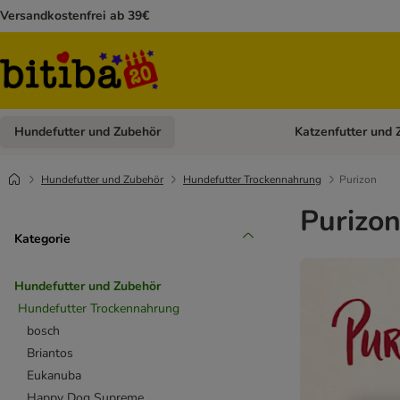
Versandkostenfrei ab 39€
Hundefutter und Zubehör
Katzenfutter und 
Kategorie-Menü öffn
Hundefutter und Zubehör
Hundefutter Trockennahrung
Purizon
Purizo
Kategorie
Hundefutter und Zubehör
Hundefutter Trockennahrung
bosch
Briantos
Eukanuba
Happy Dog Supreme