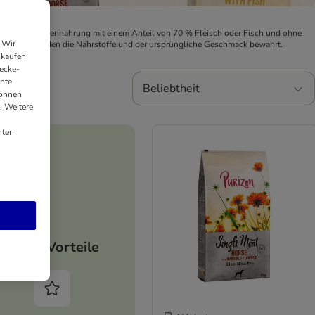
 Purizon Trockennahrung mit einem Anteil von 70 % Fleisch oder Fisch und ohne
 Wir
ubereitet werden die Nährstoffe und der ursprüngliche Geschmack bewahrt.
nkaufen
ecke-
ante
Beliebtheit
können
. Weitere
ter
Deine Vorteile