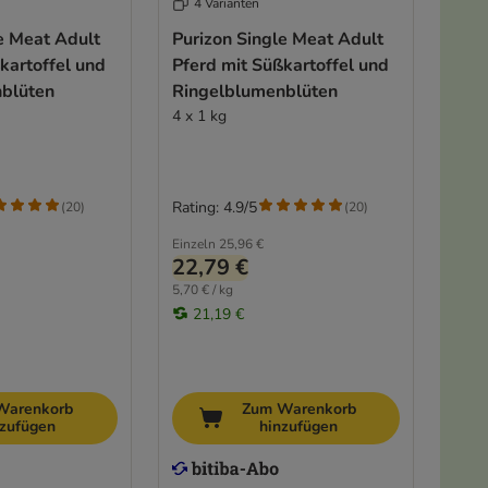
4 Varianten
e Meat Adult
Purizon Single Meat Adult
kartoffel und
Pferd mit Süßkartoffel und
blüten
Ringelblumenblüten
4 x 1 kg
Rating: 4.9/5
(
20
)
(
20
)
Einzeln
25,96 €
22,79 €
5,70 € / kg
21,19 €
Warenkorb
Zum Warenkorb
nzufügen
hinzufügen