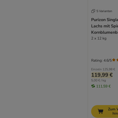
Getreidefreies Trockenfutter
5 Varianten
Welpenfutter
Purizon Singl
Diät (Light) Trockenfutter
Lachs mit Spi
Bio Trockenfutter
Kornblumenb
% Sparpakete Trockenfutter
2 x 12 kg
Probierpakete Trockenfutter
Rating: 4.6/5
Einzeln
125,98 €
119,99 €
5,00 € / kg
111,59 €
Zum 
hi