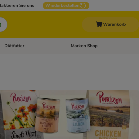
taktieren Sie uns
Wiederbestellen
Warenkorb
Diätfutter
Marken Shop
Zubehör
Kategorie-Menü öffnen: Andere Haustiere
Kategorie-Menü öffnen: Diätfutter