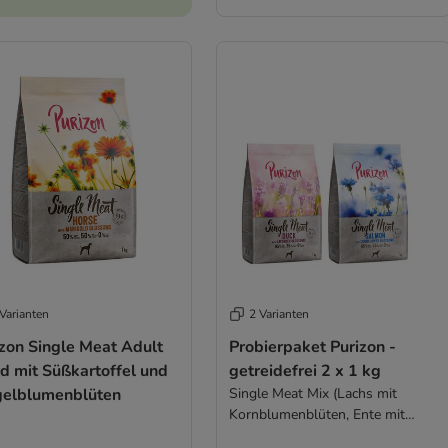
Varianten
2 Varianten
izon Single Meat Adult
Probierpaket Purizon -
d mit Süßkartoffel und
getreidefrei 2 x 1 kg
gelblumenblüten
Single Meat Mix (Lachs mit
Kornblumenblüten, Ente mit
Lavendelblüten )