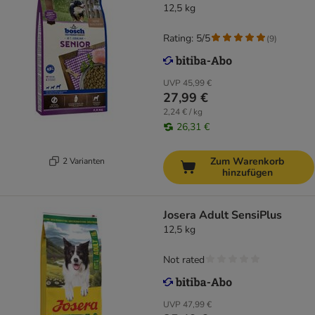
12,5 kg
Rating: 5/5
(
9
)
UVP
45,99 €
27,99 €
2,24 € / kg
26,31 €
Zum Warenkorb
2 Varianten
hinzufügen
Josera Adult SensiPlus
12,5 kg
Not rated
UVP
47,99 €