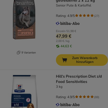
getreidefrei 2 x 12 kg
Senior Pute & Kartoffel
Rating: 4.9/5
(
27
)
Einzeln
51,98 €
47,99 €
2,00 € / kg
44,63 €
9 Varianten
Zum Warenkorb
hinzufügen
Hill's Prescription Diet z/d
Food Sensitivities
3 kg
Rating: 4.9/5
(
88
)