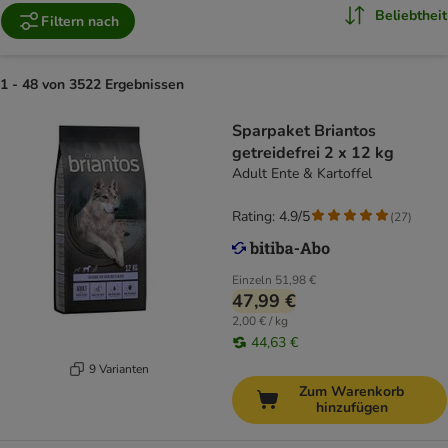
Beliebtheit
Filtern nach
1 - 48 von 3522 Ergebnissen
Sparpaket Briantos
getreidefrei 2 x 12 kg
Adult Ente & Kartoffel
Rating: 4.9/5
(
27
)
Einzeln
51,98 €
47,99 €
2,00 € / kg
44,63 €
9 Varianten
Zum Warenkorb
hinzufügen