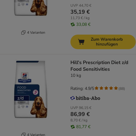
UVP
44,70 €
35,19 €
11,73 € / kg
33,08 €
4 Varianten
Zum Warenkorb
hinzufügen
Hill's Prescription Diet z/d
Food Sensitivities
10 kg
Rating: 4.9/5
(
88
)
UVP
96,15 €
86,99 €
8,70 € / kg
81,77 €
4 Varianten