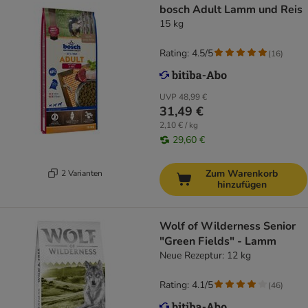
bosch Adult Lamm und Reis
15 kg
Rating: 4.5/5
(
16
)
UVP
48,99 €
31,49 €
2,10 € / kg
29,60 €
Zum Warenkorb
2 Varianten
hinzufügen
Wolf of Wilderness Senior
"Green Fields" - Lamm
Neue Rezeptur: 12 kg
Rating: 4.1/5
(
46
)