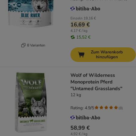
Einzeln
19,16 €
16,69 €
4,17 € / kg
15,52 €
8 Varianten
Zum Warenkorb
hinzufügen
Wolf of Wilderness
Monoprotein Pferd
"Untamed Grasslands"
12 kg
Rating: 4.9/5
(
8
)
58,99 €
4,92 € / kg