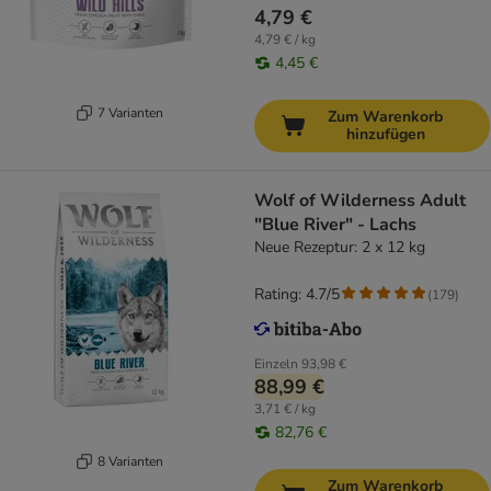
4,79 €
4,79 € / kg
4,45 €
7 Varianten
Zum Warenkorb
hinzufügen
Wolf of Wilderness Adult
"Blue River" - Lachs
Neue Rezeptur: 2 x 12 kg
Rating: 4.7/5
(
179
)
Einzeln
93,98 €
88,99 €
3,71 € / kg
82,76 €
8 Varianten
Zum Warenkorb