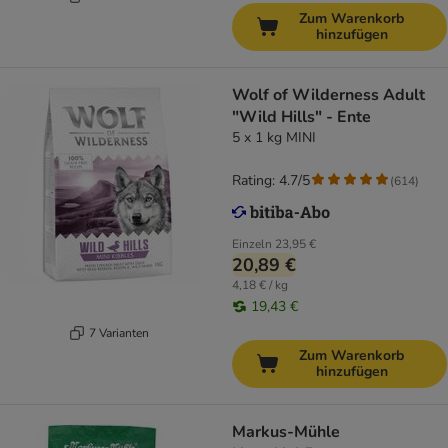
Zum Warenkorb
hinzufügen
Wolf of Wilderness Adult
"Wild Hills" - Ente
5 x 1 kg MINI
Rating: 4.7/5
(
614
)
Einzeln
23,95 €
20,89 €
4,18 € / kg
19,43 €
7 Varianten
Zum Warenkorb
hinzufügen
Markus-Mühle