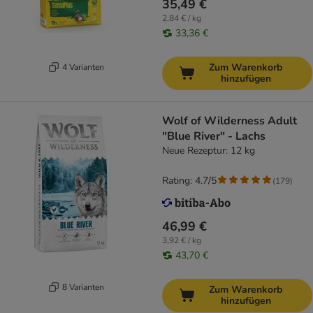
35,49 €
2,84 € / kg
33,36 €
Zum Warenkorb
4 Varianten
hinzufügen
Wolf of Wilderness Adult
"Blue River" - Lachs
Neue Rezeptur: 12 kg
Rating: 4.7/5
(
179
)
46,99 €
3,92 € / kg
43,70 €
8 Varianten
Zum Warenkorb
hinzufügen