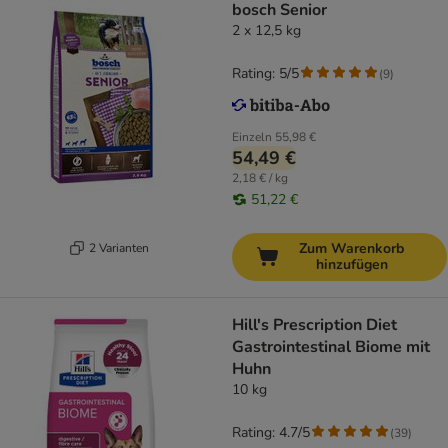
bosch Senior
2 x 12,5 kg
Rating: 5/5
(
9
)
Einzeln
55,98 €
54,49 €
2,18 € / kg
51,22 €
Zum Warenkorb
2 Varianten
hinzufügen
Hill's Prescription Diet
Gastrointestinal Biome mit
Huhn
10 kg
Rating: 4.7/5
(
39
)