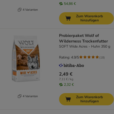
54,86 €
4 Varianten
Zum Warenkorb
hinzufügen
Probierpaket Wolf of
Wilderness Trockenfutter
SOFT Wide Acres - Huhn 350 g
Rating: 4.9/5
(
18
)
2,49 €
7,11 € / kg
2,32 €
4 Varianten
Zum Warenkorb
hinzufügen