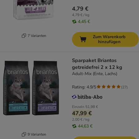
4,79 €
4,79 € / kg
4,45 €
7 Varianten
Zum Warenkorb
hinzufügen
Sparpaket Briantos
getreidefrei 2 x 12 kg
Adult-Mix (Ente, Lachs)
Rating: 4.9/5
(
27
)
Einzeln
51,98 €
47,99 €
2,00 € / kg
44,63 €
9 Varianten