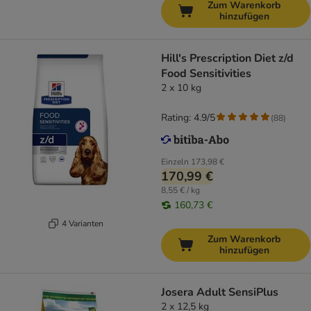
Zum Warenkorb
hinzufügen
Hill's Prescription Diet z/d
Food Sensitivities
2 x 10 kg
Rating: 4.9/5
(
88
)
Einzeln
173,98 €
170,99 €
8,55 € / kg
160,73 €
4 Varianten
Zum Warenkorb
hinzufügen
Josera Adult SensiPlus
2 x 12,5 kg