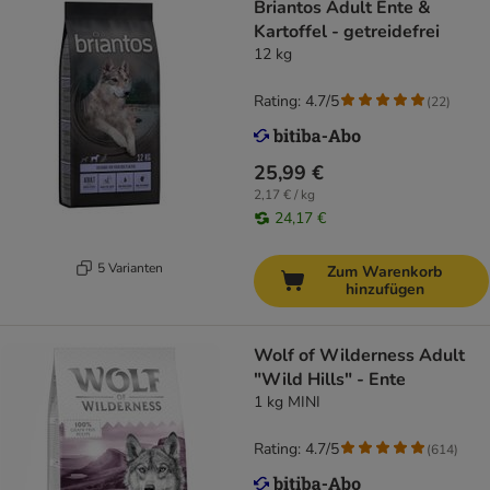
Briantos Adult Ente &
Kartoffel - getreidefrei
12 kg
Rating: 4.7/5
(
22
)
25,99 €
2,17 € / kg
24,17 €
5 Varianten
Zum Warenkorb
hinzufügen
Wolf of Wilderness Adult
"Wild Hills" - Ente
1 kg MINI
Rating: 4.7/5
(
614
)