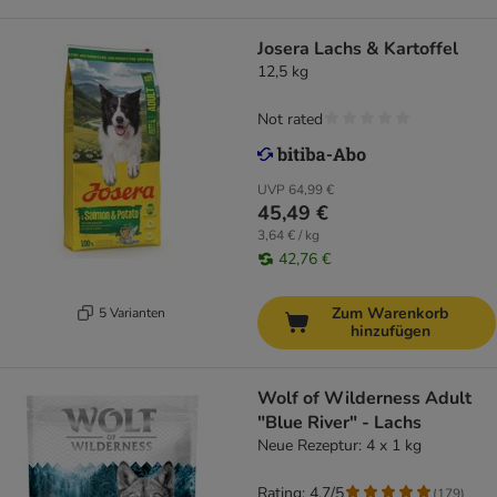
Josera Lachs & Kartoffel
12,5 kg
Not rated
UVP
64,99 €
45,49 €
3,64 € / kg
42,76 €
Zum Warenkorb
5 Varianten
hinzufügen
Wolf of Wilderness Adult
"Blue River" - Lachs
Neue Rezeptur: 4 x 1 kg
Rating: 4.7/5
(
179
)