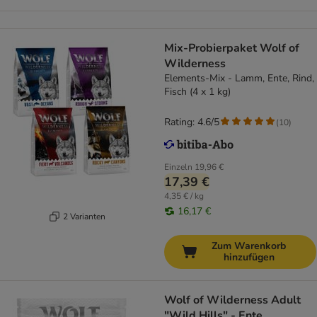
Mix-Probierpaket Wolf of
Wilderness
Elements-Mix - Lamm, Ente, Rind,
Fisch (4 x 1 kg)
Rating: 4.6/5
(
10
)
Einzeln
19,96 €
17,39 €
4,35 € / kg
16,17 €
2 Varianten
Zum Warenkorb
hinzufügen
Wolf of Wilderness Adult
"Wild Hills" - Ente