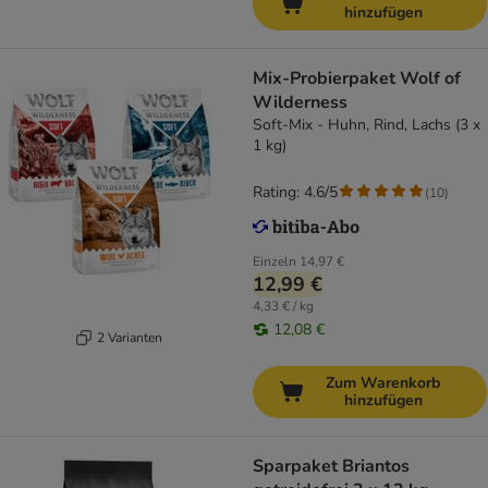
hinzufügen
Mix-Probierpaket Wolf of
Wilderness
Soft-Mix - Huhn, Rind, Lachs (3 x
1 kg)
Rating: 4.6/5
(
10
)
Einzeln
14,97 €
12,99 €
4,33 € / kg
12,08 €
2 Varianten
Zum Warenkorb
hinzufügen
Sparpaket Briantos