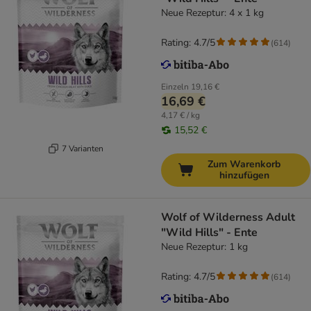
Neue Rezeptur: 4 x 1 kg
Rating: 4.7/5
(
614
)
Einzeln
19,16 €
16,69 €
4,17 € / kg
15,52 €
7 Varianten
Zum Warenkorb
hinzufügen
Wolf of Wilderness Adult
"Wild Hills" - Ente
Neue Rezeptur: 1 kg
Rating: 4.7/5
(
614
)