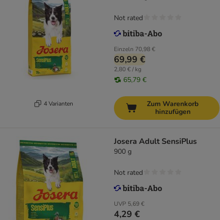
Not rated
Einzeln
70,98 €
69,99 €
2,80 € / kg
65,79 €
Zum Warenkorb
4 Varianten
hinzufügen
Josera Adult SensiPlus
900 g
Not rated
UVP
5,69 €
4,29 €