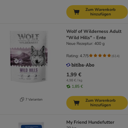
Zum Warenkorb
hinzufügen
Wolf of Wilderness Adult
"Wild Hills" - Ente
Neue Rezeptur: 400 g
Rating: 4.7/5
(
614
)
1,99 €
4,98 € / kg
1,85 €
7 Varianten
Zum Warenkorb
hinzufügen
My Friend Hundefutter