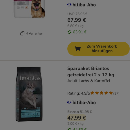
UVP
76,95 €
67,99 €
6,80 € / kg
63,91 €
4 Varianten
Zum Warenkorb
hinzufügen
Sparpaket Briantos
getreidefrei 2 x 12 kg
Adult Lachs & Kartoffel
Rating: 4.9/5
(
27
)
Einzeln
51,98 €
47,99 €
2,00 € / kg
44,63 €