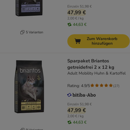
Einzeln
51,98 €
47,99 €
2,00 € / kg
44,63 €
5 Varianten
Zum Warenkorb
hinzufügen
Sparpaket Briantos
getreidefrei 2 x 12 kg
Adult Mobility Huhn & Kartoffel
Rating: 4.9/5
(
27
)
Einzeln
51,98 €
47,99 €
2,00 € / kg
44,63 €
9 Varianten