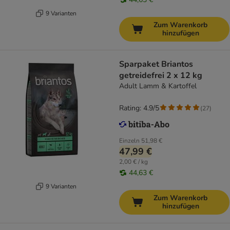
9 Varianten
Zum Warenkorb
hinzufügen
Sparpaket Briantos
getreidefrei 2 x 12 kg
Adult Lamm & Kartoffel
Rating: 4.9/5
(
27
)
Einzeln
51,98 €
47,99 €
2,00 € / kg
44,63 €
9 Varianten
Zum Warenkorb
hinzufügen