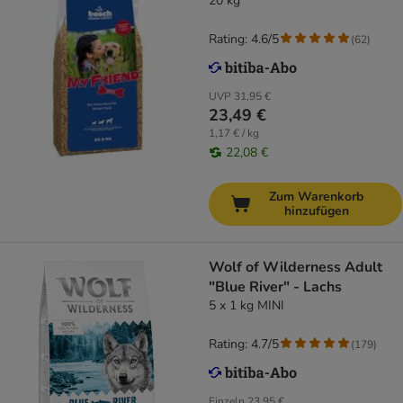
20 kg
Rating: 4.6/5
(
62
)
UVP
31,95 €
23,49 €
1,17 € / kg
22,08 €
Zum Warenkorb
hinzufügen
Wolf of Wilderness Adult
"Blue River" - Lachs
5 x 1 kg MINI
Rating: 4.7/5
(
179
)
Einzeln
23,95 €