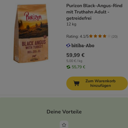
Purizon Black-Angus-Rind
mit Truthahn Adult -
getreidefrei
12 kg
Rating: 4.1/5
(
20
)
59,99 €
5,00 € / kg
55,79 €
Zum Warenkorb
hinzufügen
Deine Vorteile