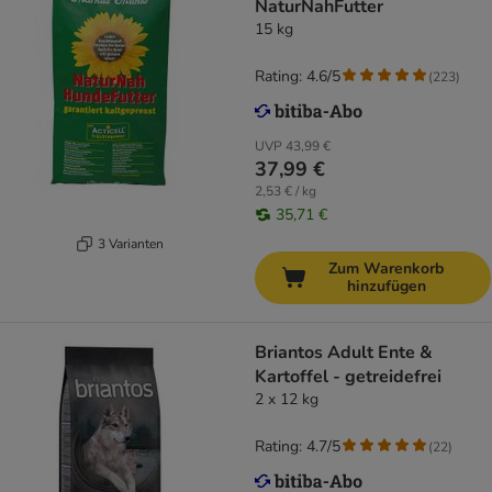
NaturNahFutter
15 kg
Rating: 4.6/5
(
223
)
UVP
43,99 €
37,99 €
2,53 € / kg
35,71 €
3 Varianten
Zum Warenkorb
hinzufügen
Briantos Adult Ente &
Kartoffel - getreidefrei
2 x 12 kg
Rating: 4.7/5
(
22
)