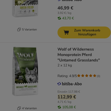
46,99 €
3,92 € / kg
43,70 €
5 Varianten
Zum Warenkorb
hinzufügen
Wolf of Wilderness
Monoprotein Pferd
"Untamed Grasslands"
2 x 12 kg
Rating: 4.9/5
(
8
)
Einzeln
117,98 €
112,99 €
4,71 € / kg
105,08 €
4 Varianten