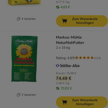
4,77 € / kg
4,03 €
Zum Warenkorb
4 Varianten
hinzufügen
Markus-Mühle
NaturNahFutter
2 x 15 kg
Rating: 4.6/5
(
223
)
Einzeln
75,98 €
74,49 €
2,48 € / kg
70,02 €
3 Varianten
Zum Warenkorb
hinzufügen