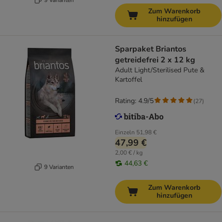
Zum Warenkorb
hinzufügen
Sparpaket Briantos
getreidefrei 2 x 12 kg
Adult Light/Sterilised Pute &
Kartoffel
Rating: 4.9/5
(
27
)
Einzeln
51,98 €
47,99 €
2,00 € / kg
44,63 €
9 Varianten
Zum Warenkorb
hinzufügen