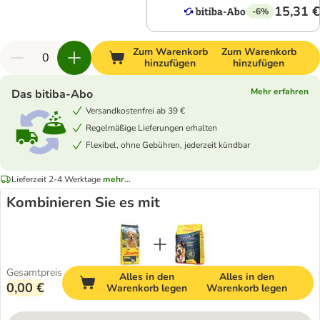
15,31 €
-6%
Zum Warenkorb
Zum Warenkorb
hinzufügen
hinzufügen
Mehr erfahren
Das bitiba-Abo
Versandkostenfrei ab 39 €
Regelmäßige Lieferungen erhalten
Flexibel, ohne Gebühren, jederzeit kündbar
Lieferzeit 2-4 Werktage
mehr...
Kombinieren Sie es mit
Gesamtpreis
Alles in den
Alles in den
0,00 €
Warenkorb legen
Warenkorb legen