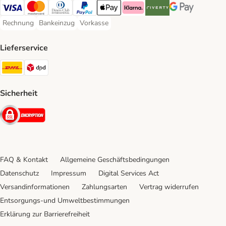
Visa Payment Method
Mastercard Payment Method
Diners Club Payment Method
PayPal Payment Method
Apple Pay Payment Method
Klarna Payment Method
Riverty Payment Method
Google Pay Paym
Rechnung
Bankeinzug
Vorkasse
Rechnung Payment Method
Bankeinzug Payment Method
Vorkasse Payment Method
Lieferservice
DHL Shipping Method
DPD Shipping Method
Sicherheit
Security
FAQ & Kontakt
Allgemeine Geschäftsbedingungen
Datenschutz
Impressum
Digital Services Act
Versandinformationen
Zahlungsarten
Vertrag widerrufen
Entsorgungs-und Umweltbestimmungen
Erklärung zur Barrierefreiheit