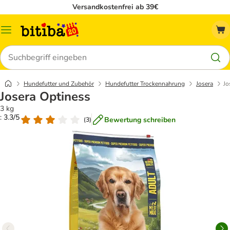
Versandkostenfrei ab 39€
Menü
Suchen
Hundefutter und Zubehör
Hundefutter Trockennahrung
Josera
Jo
Josera Optiness
3 kg
: 3.3/5
Bewertung schreiben
(
3
)