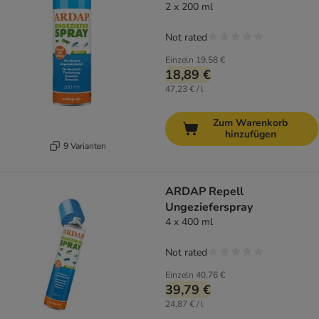
2 x 200 ml
Not rated
Einzeln
19,58 €
18,89 €
47,23 € / l
Zum Warenkorb
hinzufügen
9 Varianten
ARDAP Repell
Ungezieferspray
4 x 400 ml
Not rated
Einzeln
40,76 €
39,79 €
24,87 € / l