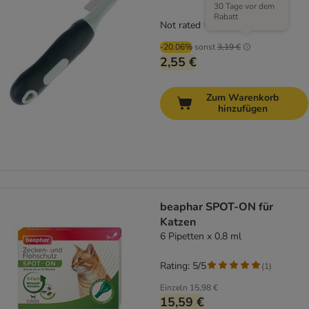
30 Tage vor dem
Rabatt
Not rated
-20.06%
sonst
3,19 €
2,55 €
Zum Warenkorb
hinzufügen
beaphar SPOT-ON für
Katzen
6 Pipetten x 0,8 ml
Rating: 5/5
(
1
)
Einzeln
15,98 €
15,59 €