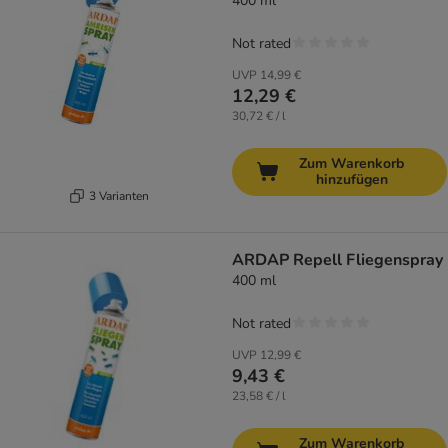
400 ml
Not rated
UVP
14,99 €
12,29 €
30,72 € / l
Zum Warenkorb
hinzufügen
3 Varianten
ARDAP Repell Fliegenspray
400 ml
Not rated
UVP
12,99 €
9,43 €
23,58 € / l
Zum Warenkorb