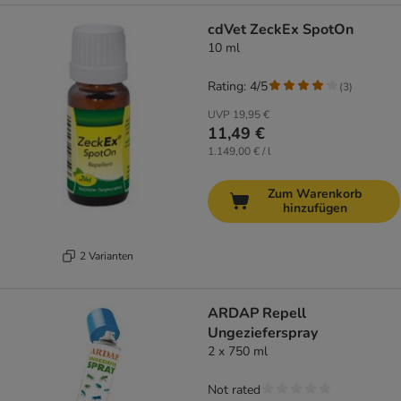
cdVet ZeckEx SpotOn
10 ml
Rating: 4/5
(
3
)
UVP
19,95 €
11,49 €
1.149,00 € / l
Zum Warenkorb
hinzufügen
2 Varianten
ARDAP Repell
Ungezieferspray
2 x 750 ml
Not rated