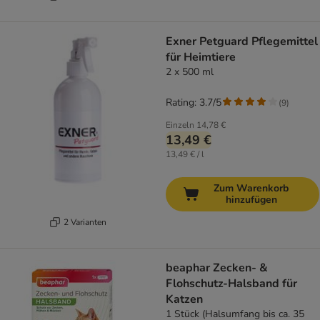
Exner Petguard Pflegemittel
für Heimtiere
2 x 500 ml
Rating: 3.7/5
(
9
)
Einzeln
14,78 €
13,49 €
13,49 € / l
Zum Warenkorb
hinzufügen
2 Varianten
beaphar Zecken- &
Flohschutz-Halsband für
Katzen
1 Stück (Halsumfang bis ca. 35