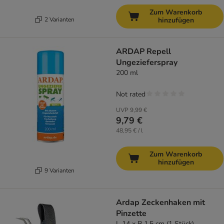
Zum Warenkorb
2 Varianten
hinzufügen
ARDAP Repell
Ungezieferspray
200 ml
Not rated
UVP
9,99 €
9,79 €
48,95 € / l
Zum Warenkorb
hinzufügen
9 Varianten
Ardap Zeckenhaken mit
Pinzette
L 14 x B 1,5 cm (1 Stück)