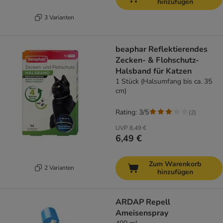
hinzufügen
3 Varianten
beaphar Reflektierendes
Zecken- & Flohschutz-
Halsband für Katzen
1 Stück (Halsumfang bis ca. 35
cm)
Rating: 3/5
(
2
)
UVP
8,49 €
6,49 €
Zum Warenkorb
2 Varianten
hinzufügen
ARDAP Repell
Ameisenspray