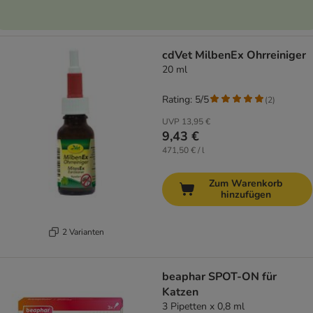
cdVet MilbenEx Ohrreiniger
20 ml
Rating: 5/5
(
2
)
UVP
13,95 €
9,43 €
471,50 € / l
Zum Warenkorb
hinzufügen
2 Varianten
beaphar SPOT-ON für
Katzen
3 Pipetten x 0,8 ml