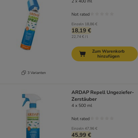
2 x 400 ml
Not rated
Einzeln
18,86 €
18,19 €
22,74 € / l
Zum Warenkorb
hinzufügen
3 Varianten
ARDAP Repell Ungeziefer-
Zerstäuber
4 x 500 ml
Not rated
Einzeln
47,96 €
45,99 €