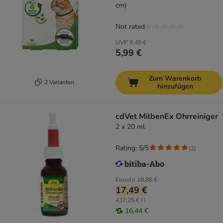
cm)
Not rated
UVP
8,49 €
5,99 €
Zum Warenkorb
2 Varianten
hinzufügen
cdVet MilbenEx Ohrreiniger
2 x 20 ml
Rating: 5/5
(
2
)
Einzeln
18,86 €
17,49 €
437,25 € / l
16,44 €