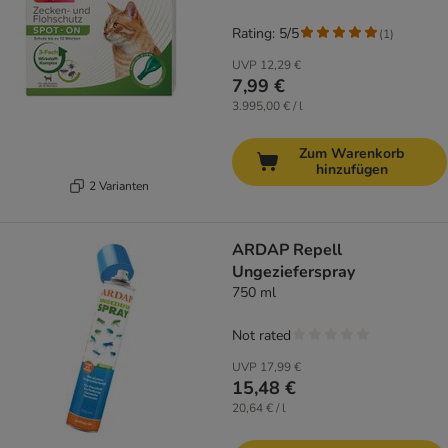
Rating: 5/5
(
1
)
UVP
12,29 €
7,99 €
3.995,00 € / l
Zum Warenkorb
hinzufügen
2 Varianten
ARDAP Repell
Ungezieferspray
750 ml
Not rated
UVP
17,99 €
15,48 €
20,64 € / l