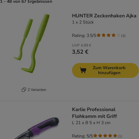
1 - 48 von 67 Ergebnissen
HUNTER Zeckenhaken Ajka
1 x 2 Stück
Rating: 3.5/5
(
4
)
UVP
4,99 €
3,52 €
Zum Warenkorb
hinzufügen
2 Varianten
Karlie Professional
Flohkamm mit Griff
L 21 x B 5 x H 3 cm
Rating: 5/5
(
1
)