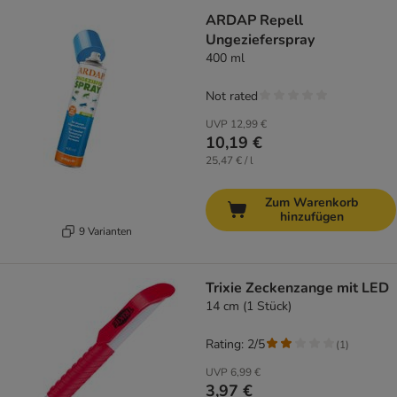
ARDAP Repell
Ungezieferspray
400 ml
Not rated
UVP
12,99 €
10,19 €
25,47 € / l
Zum Warenkorb
hinzufügen
9 Varianten
Trixie Zeckenzange mit LED
14 cm (1 Stück)
Rating: 2/5
(
1
)
UVP
6,99 €
3,97 €