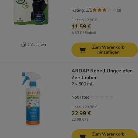
Rating: 3/5
(
2
)
Einzeln
12,98 €
11,59 €
5,80 € / Einheit
2 Varianten
Zum Warenkorb
hinzufügen
ARDAP Repell Ungeziefer-
Zerstäuber
2 x 500 ml
Not rated
Einzeln
23,98 €
22,99 €
22,99 € / l
Zum Warenkorb