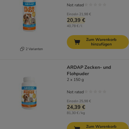
Not rated
Einzeln
21,98 €
20,39 €
40,78 € / l
Zum Warenkorb
hinzufügen
2 Varianten
ARDAP Zecken- und
Flohpuder
2 x 150 g
Not rated
Einzeln
25,98 €
24,39 €
81,30 € / kg
Zum Warenkorb