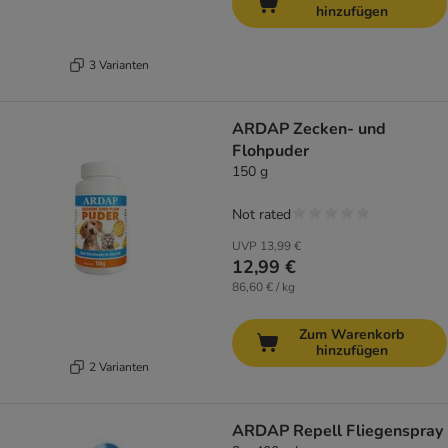
hinzufügen
3 Varianten
ARDAP Zecken- und
Flohpuder
150 g
Not rated
UVP
13,99 €
12,99 €
86,60 € / kg
Zum Warenkorb
hinzufügen
2 Varianten
ARDAP Repell Fliegenspray