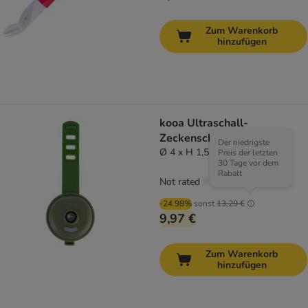
Zum Warenkorb
hinzufügen
kooa Ultraschall-
Zeckenschutz
Der niedrigste
Ø 4 x H 1,5 cm
Preis der letzten
30 Tage vor dem
Rabatt
Not rated
-24.98%
sonst
13,29 €
9,97 €
Zum Warenkorb
hinzufügen