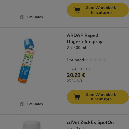
Zum Warenkorb
hinzufügen
9 Varianten
ARDAP Repell
Ungezieferspray
2 x 400 ml
Not rated
Einzeln
20,38 €
20,29 €
25,36 € / l
Zum Warenkorb
hinzufügen
9 Varianten
cdVet ZeckEx SpotOn
2 x 10 ml