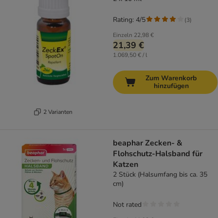
Rating: 4/5
(
3
)
Einzeln
22,98 €
21,39 €
1.069,50 € / l
Zum Warenkorb
hinzufügen
2 Varianten
beaphar Zecken- &
Flohschutz-Halsband für
Katzen
2 Stück (Halsumfang bis ca. 35
cm)
Not rated