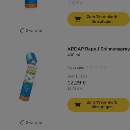
23,00 € / l
Zum Warenkorb
hinzufügen
3 Varianten
ARDAP Repell Spinnenspray
400 ml
Not rated
UVP
14,99 €
12,29 €
30,72 € / l
Zum Warenkorb
hinzufügen
3 Varianten