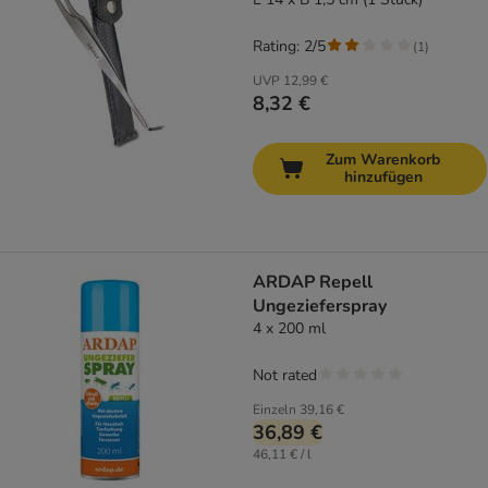
Rating: 2/5
(
1
)
UVP
12,99 €
8,32 €
Zum Warenkorb
hinzufügen
ARDAP Repell
Ungezieferspray
4 x 200 ml
Not rated
Einzeln
39,16 €
36,89 €
46,11 € / l