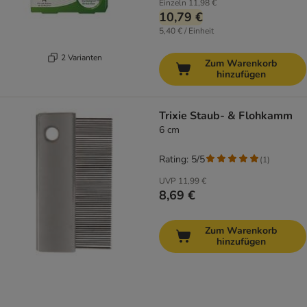
Einzeln
11,98 €
10,79 €
5,40 € / Einheit
2 Varianten
Zum Warenkorb
hinzufügen
Trixie Staub- & Flohkamm
6 cm
Rating: 5/5
(
1
)
UVP
11,99 €
8,69 €
Zum Warenkorb
hinzufügen