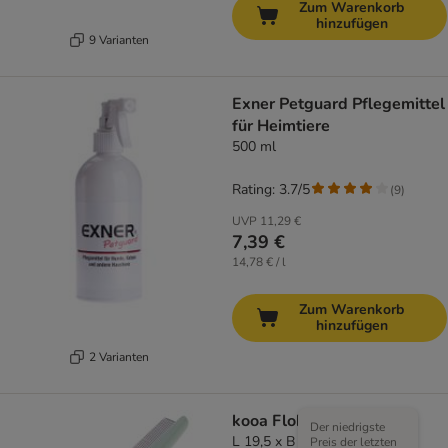
Zum Warenkorb
hinzufügen
9 Varianten
Exner Petguard Pflegemittel
für Heimtiere
500 ml
Rating: 3.7/5
(
9
)
UVP
11,29 €
7,39 €
14,78 € / l
Zum Warenkorb
hinzufügen
2 Varianten
kooa Flohkamm
Der niedrigste
L 19,5 x B 4 x H 3,5 cm
Preis der letzten