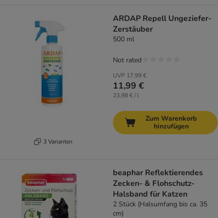
ARDAP Repell Ungeziefer-
Zerstäuber
500 ml
Not rated
UVP
17,99 €
11,99 €
23,98 € / l
Zum Warenkorb
hinzufügen
3 Varianten
beaphar Reflektierendes
Zecken- & Flohschutz-
Halsband für Katzen
2 Stück (Halsumfang bis ca. 35
cm)