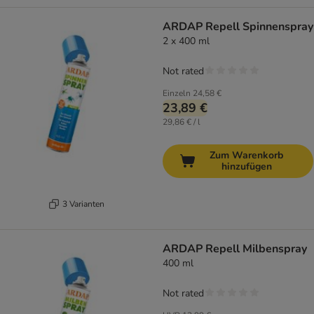
ARDAP Repell Spinnenspray
2 x 400 ml
Not rated
Einzeln
24,58 €
23,89 €
29,86 € / l
Zum Warenkorb
hinzufügen
3 Varianten
ARDAP Repell Milbenspray
400 ml
Not rated