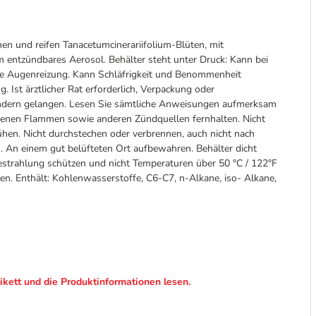
n und reifen Tanacetumcinerariifolium-Blüten, mit
entzündbares Aerosol. Behälter steht unter Druck: Kann bei
e Augenreizung. Kann Schläfrigkeit und Benommenheit
. Ist ärztlicher Rat erforderlich, Verpackung oder
 Kindern gelangen. Lesen Sie sämtliche Anweisungen aufmerksam
ffenen Flammen sowie anderen Zündquellen fernhalten. Nicht
hen. Nicht durchstechen oder verbrennen, auch nicht nach
 An einem gut belüfteten Ort aufbewahren. Behälter dicht
strahlung schützen und nicht Temperaturen über 50 °C / 122°F
ren. Enthält: Kohlenwasserstoffe, C6-C7, n-Alkane, iso- Alkane,
ikett und die Produktinformationen lesen.