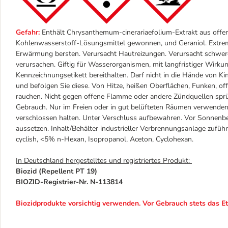
Gefahr:
Enthält Chrysanthemum-cinerariaefolium-Extrakt aus offene
Kohlenwasserstoff-Lösungsmittel gewonnen, und Geraniol. Extrem 
Erwärmung bersten. Verursacht Hautreizungen. Verursacht schwer
verursachen. Giftig für Wasserorganismen, mit langfristiger Wirkung
Kennzeichnungsetikett bereithalten. Darf nicht in die Hände von
und befolgen Sie diese. Von Hitze, heißen Oberflächen, Funken, o
rauchen. Nicht gegen offene Flamme oder andere Zündquellen sprü
Gebrauch. Nur im Freien oder in gut belüfteten Räumen verwenden.
verschlossen halten. Unter Verschluss aufbewahren. Vor Sonnenbe
aussetzen. Inhalt/Behälter industrieller Verbrennungsanlage zufüh
cyclish, <5% n-Hexan, Isopropanol, Aceton, Cyclohexan.
In Deutschland hergestelltes und registriertes Produkt:
Biozid (Repellent PT 19)
BIOZID-Registrier-Nr. N-113814
Biozidprodukte vorsichtig verwenden. Vor Gebrauch stets das Et