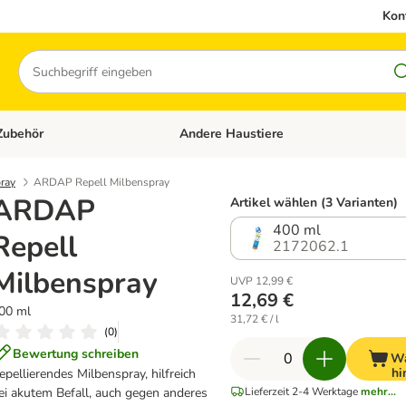
Kon
Suchen
Zubehör
Andere Haustiere
en: Hundefutter und Zubehör
Kategorie-Menü öffnen: Katzenfutter und 
ray
ARDAP Repell Milbenspray
ARDAP
Artikel wählen (3 Varianten)
400 ml
Repell
2172062.1
Milbenspray
UVP 12,99 €
12,69 €
00 ml
31,72 € / l
(
0
)
Bewertung schreiben
Wa
hi
epellierendes Milbenspray, hilfreich
ei akutem Befall, auch gegen anderes
Lieferzeit 2-4 Werktage
mehr...