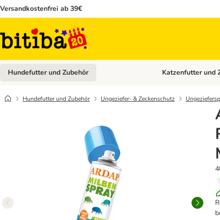
Versandkostenfrei ab 39€
Hundefutter und Zubehör
Katzenfutter und 
Kategorie-Menü öffn
Hundefutter und Zubehör
Ungeziefer- & Zeckenschutz
Ungeziefersp
4
R
b