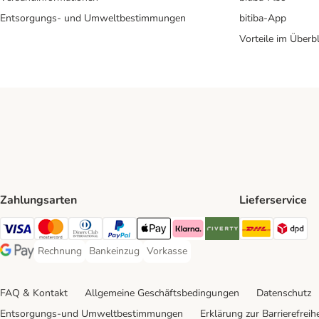
Entsorgungs- und Umweltbestimmungen
bitiba-App
Vorteile im Überbl
Zahlungsarten
Lieferservice
DHL Ship
DP
Visa Payment Method
Mastercard Payment Method
Diners Club Payment Method
PayPal Payment Method
Apple Pay Payment Method
Klarna Payment Method
Riverty Payment Method
Rechnung
Bankeinzug
Vorkasse
Rechnung Payment Method
Bankeinzug Payment Method
Vorkasse Payment Method
Google Pay Payment Method
FAQ & Kontakt
Allgemeine Geschäftsbedingungen
Datenschutz
Entsorgungs-und Umweltbestimmungen
Erklärung zur Barrierefreihe