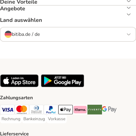
Deine Vorteile
Angebote
Land auswählen
bitiba.de / de
Zahlungsarten
Visa Payment Method
Mastercard Payment Method
Diners Club Payment Method
PayPal Payment Method
Apple Pay Payment Method
Klarna Payment Method
Riverty Payment Method
Google Pay Paym
Rechnung
Bankeinzug
Vorkasse
Rechnung Payment Method
Bankeinzug Payment Method
Vorkasse Payment Method
Lieferservice