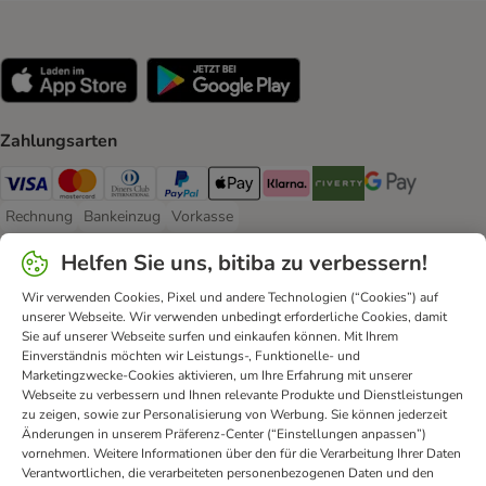
Zahlungsarten
Visa Payment Method
Mastercard Payment Method
Diners Club Payment Method
PayPal Payment Method
Apple Pay Payment Method
Klarna Payment Method
Riverty Payment Method
Google Pay Paym
Rechnung
Bankeinzug
Vorkasse
Rechnung Payment Method
Bankeinzug Payment Method
Vorkasse Payment Method
Helfen Sie uns, bitiba zu verbessern!
Lieferservice
Wir verwenden Cookies, Pixel und andere Technologien (“Cookies”) auf
DHL Shipping Method
DPD Shipping Method
unserer Webseite. Wir verwenden unbedingt erforderliche Cookies, damit
Sie auf unserer Webseite surfen und einkaufen können. Mit Ihrem
Einverständnis möchten wir Leistungs-, Funktionelle- und
Sicherheit
Marketingzwecke-Cookies aktivieren, um Ihre Erfahrung mit unserer
Webseite zu verbessern und Ihnen relevante Produkte und Dienstleistungen
Security
zu zeigen, sowie zur Personalisierung von Werbung. Sie können jederzeit
Änderungen in unserem Präferenz-Center (“Einstellungen anpassen”)
vornehmen. Weitere Informationen über den für die Verarbeitung Ihrer Daten
Verantwortlichen, die verarbeiteten personenbezogenen Daten und den