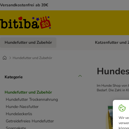
Versandkostenfrei ab 39€
Hundefutter und Zubehör
Katzenfutter und 
Kategorie-Menü öffn
Hundefutter und Zubehör
Hundes
Kategorie
Im Hunde Shop von b
Bedarf. Die Zahl in 
Hundefutter und Zubehör
Hundefutter Trockennahrung
Hunde-Nassfutter
Hundeleckerlis
Wir ve
Getreidefreies Hundefutter
verwen
Sparpakete
können