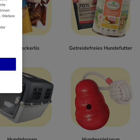
ante
können
. Weitere
ter
Hundeleckerlis
Getreidefreies Hundefutter
Hundeboxen
Hundespielzeug