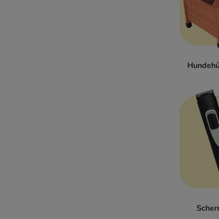
Hundehü
Scher