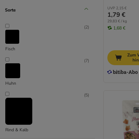
catz finefood
Concept for Life
UVP
2,15 €
Sorte
1,79 €
Cosma
29,83 € / kg
Dentalife von PURINA
(
2
)
1,68 €
Dokas
Dreamies
Encore
Fisch
Felix
Zum 
hi
(
7
)
Feringa
GimCat
GranataPet
Huhn
Happy Cat
JosiCat
(
5
)
Kitty Cat
Lucky Lou
MAC´s
Meowee!
Rind & Kalb
Miamor