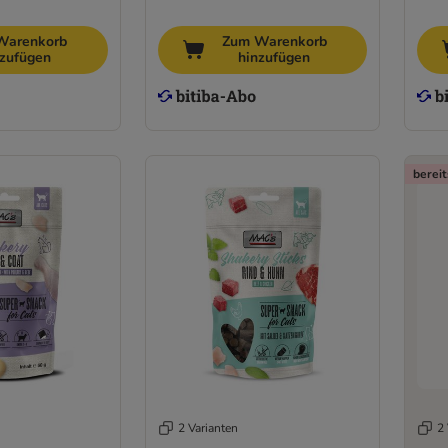
Warenkorb
Zum Warenkorb
nzufügen
hinzufügen
bereit
2 Varianten
2 