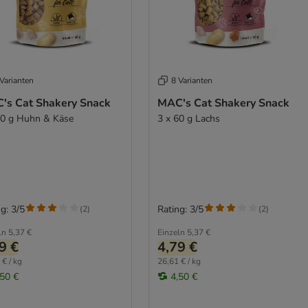
Varianten
8 Varianten
's Cat Shakery Snack
MAC's Cat Shakery Snack
60 g Huhn & Käse
3 x 60 g Lachs
g: 3/5
Rating: 3/5
(
2
)
(
2
)
ln
5,37 €
Einzeln
5,37 €
9 €
4,79 €
 € / kg
26,61 € / kg
,50 €
4,50 €