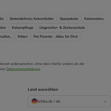
lis
Getreidefreies Katzenfutter
Sparpakete
Katzenstreu
ätze
Katzenpflege
Ungeziefer- & Zeckenschutz
Futterergänzung & Spezialfutter
Kitten
Pet Parents - Alles für Dich
erzeit widersprechen, ohne dass hierfür andere als die
erer
Datenschutzerklärung
.
Land auswählen
bitiba.de / de