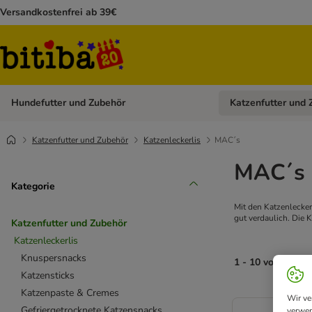
Versandkostenfrei ab 39€
Hundefutter und Zubehör
Katzenfutter und 
Kategorie-Menü öffn
Katzenfutter und Zubehör
Katzenleckerlis
MAC´s
MAC´s K
Kategorie
Mit den Katzenlecke
gut verdaulich. Die 
Katzenfutter und Zubehör
Katzenleckerlis
Knuspersnacks
1 - 10 von 10 Er
Katzensticks
Katzenpaste & Cremes
Wir ve
Gefriergetrocknete Katzensnacks
verwen