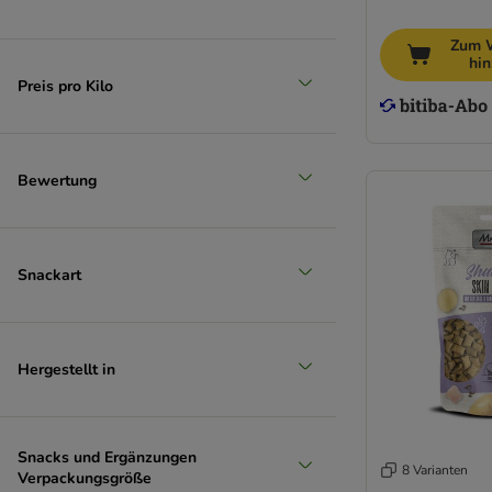
Wild Freedom
WOW
Zum 
Yarrah
hi
Preis pro Kilo
Zesty Paws
% Sparpakete Katzensnacks
Probierpakete Katzensnacks
Bewertung
Snackart
Hergestellt in
Snacks und Ergänzungen
8 Varianten
Verpackungsgröße