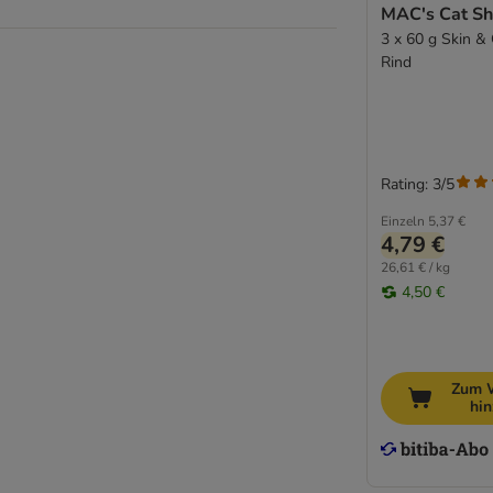
MAC's Cat Sh
3 x 60 g Skin &
Rind
Rating: 3/5
Einzeln
5,37 €
4,79 €
26,61 € / kg
4,50 €
Zum 
hi