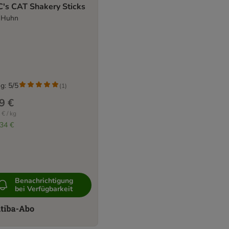
's CAT Shakery Sticks
 Huhn
g: 5/5
(
1
)
9 €
 € / kg
,34 €
Benachrichtigung
bei Verfügbarkeit