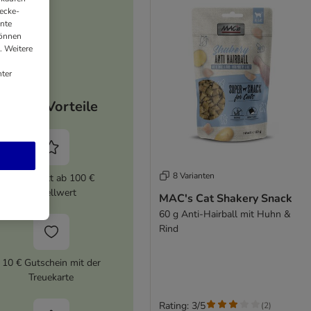
ecke-
ante
können
. Weitere
ter
Deine Vorteile
8 Varianten
5% Rabatt ab 100 €
Bestellwert
MAC's Cat Shakery Snack
60 g Anti-Hairball mit Huhn &
Rind
10 € Gutschein mit der
Treuekarte
Rating: 3/5
(
2
)