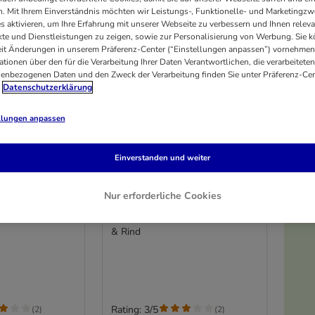
. Mit Ihrem Einverständnis möchten wir Leistungs-, Funktionelle- und Marketingzw
s aktivieren, um Ihre Erfahrung mit unserer Webseite zu verbessern und Ihnen relev
te und Dienstleistungen zu zeigen, sowie zur Personalisierung von Werbung. Sie 
eit Änderungen in unserem Präferenz-Center (“Einstellungen anpassen”) vornehmen
ationen über den für die Verarbeitung Ihrer Daten Verantwortlichen, die verarbeiteten
enbezogenen Daten und den Zweck der Verarbeitung finden Sie unter Präferenz-Cen
Datenschutzerklärung
llungen anpassen
Einverstanden und weiter
8 Varianten
Nur erforderliche Cookies
akery Snack
MAC's Cat Shakery Snack
se
3 x 60 g Anti-Hairball mit Huhn
& Rind
Rating: 3/5
(
2
)
(
2
)