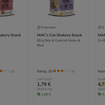
8 Varianten
8 
akery Snack
MAC's Cat Shakery Snack
MAC
60 g Skin & Coat mit Huhn &
3 x 
Rind
Rating: 3/5
Ratin
(
2
)
(
2
)
UVP
2,15 €
Einze
1,79 €
4,7
29,83 € / kg
26,61
1,68 €
4