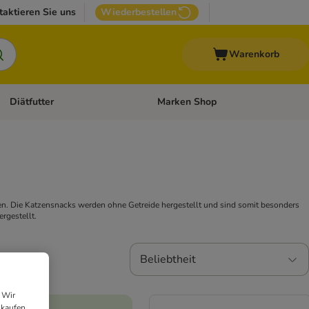
taktieren Sie uns
Wiederbestellen
Warenkorb
Diätfutter
Marken Shop
Zubehör
Kategorie-Menü öffnen: Andere Haustiere
Kategorie-Menü öffnen: Diätfutter
. Die Katzensnacks werden ohne Getreide hergestellt und sind somit besonders
rgestellt.
Beliebtheit
 Wir
nkaufen