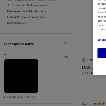
können
Anti-Hairball Katzensnacks
Cookie
Katzenmilch & Milchsnacks
Produk
jederz
Getreidefreie Katzensnacks
Inform
Katzendrinks
person
Kittensnacks
sowie
Zahnpflegesnacks
Einste
Besonders beliebt
Lebensphase Katze
Almo Nature
(
8
)
animonda
8 Varianten
Applaws
MAC's Cat Sh
Arquivet
60 g Huhn & Kä
Beaphar
Beeztees
Carnilove
Catessy
Erwachsen (+1 Jahre)
Catit
Rating: 3/5