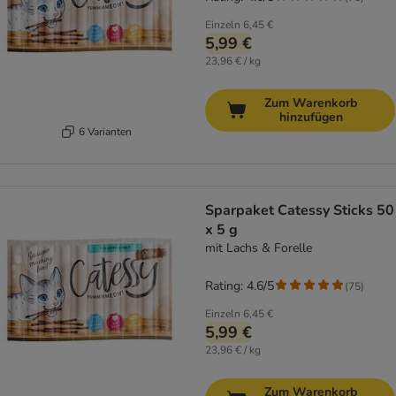
Einzeln
6,45 €
5,99 €
23,96 € / kg
Zum Warenkorb
hinzufügen
6 Varianten
Sparpaket Catessy Sticks 50
x 5 g
mit Lachs & Forelle
Rating: 4.6/5
(
75
)
Einzeln
6,45 €
5,99 €
23,96 € / kg
Zum Warenkorb