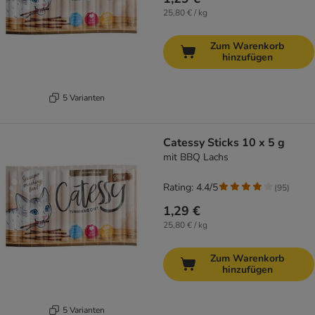
25,80 € / kg
Zum Warenkorb
hinzufügen
5 Varianten
Catessy Sticks 10 x 5 g
mit BBQ Lachs
Rating: 4.4/5
(
95
)
1,29 €
25,80 € / kg
Zum Warenkorb
hinzufügen
5 Varianten