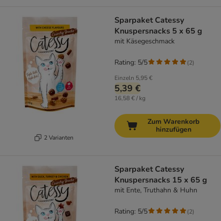
Sparpaket Catessy
Knuspersnacks 5 x 65 g
mit Käsegeschmack
Rating: 5/5
(
2
)
Einzeln
5,95 €
5,39 €
16,58 € / kg
Zum Warenkorb
hinzufügen
2 Varianten
Sparpaket Catessy
Knuspersnacks 15 x 65 g
mit Ente, Truthahn & Huhn
Rating: 5/5
(
2
)