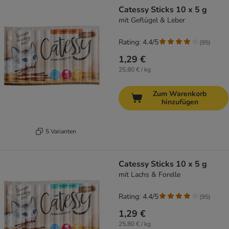
Catessy Sticks 10 x 5 g
mit Geflügel & Leber
Rating: 4.4/5
(
95
)
1,29 €
25,80 € / kg
Zum Warenkorb
hinzufügen
5 Varianten
Catessy Sticks 10 x 5 g
mit Lachs & Forelle
Rating: 4.4/5
(
95
)
1,29 €
25,80 € / kg