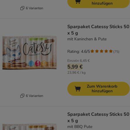
hinzufügen
6 Varianten
Sparpaket Catessy Sticks 50
x 5 g
mit Kaninchen & Pute
Rating: 4.6/5
(
75
)
Einzeln
6,45 €
5,99 €
23,96 € / kg
Zum Warenkorb
hinzufügen
6 Varianten
Sparpaket Catessy Sticks 50
x 5 g
mit BBQ Pute