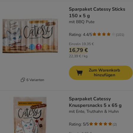
Sparpaket Catessy Sticks
150 x 5 g
mit BBQ Pute
Rating: 4.4/5
(
101
)
Einzeln
19,35 €
16,79 €
22,39 € / kg
Zum Warenkorb
hinzufügen
6 Varianten
Sparpaket Catessy
Knuspersnacks 5 x 65 g
mit Ente, Truthahn & Huhn
Rating: 5/5
(
2
)