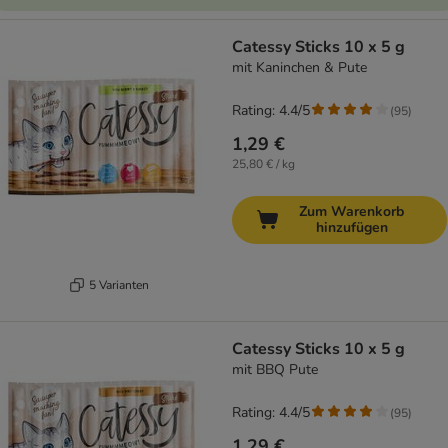
Catessy Sticks 10 x 5 g
mit Kaninchen & Pute
Rating: 4.4/5
(
95
)
1,29 €
25,80 € / kg
Zum Warenkorb
hinzufügen
5 Varianten
Catessy Sticks 10 x 5 g
mit BBQ Pute
Rating: 4.4/5
(
95
)
1,29 €