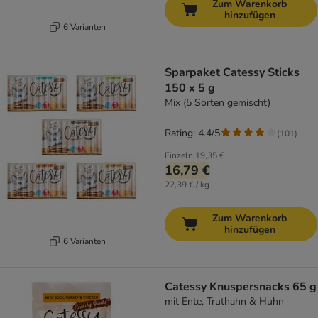
Zum Warenkorb
hinzufügen
6 Varianten
Sparpaket Catessy Sticks
150 x 5 g
Mix (5 Sorten gemischt)
Rating: 4.4/5
(
101
)
Einzeln
19,35 €
16,79 €
22,39 € / kg
Zum Warenkorb
hinzufügen
6 Varianten
Catessy Knuspersnacks 65 g
mit Ente, Truthahn & Huhn