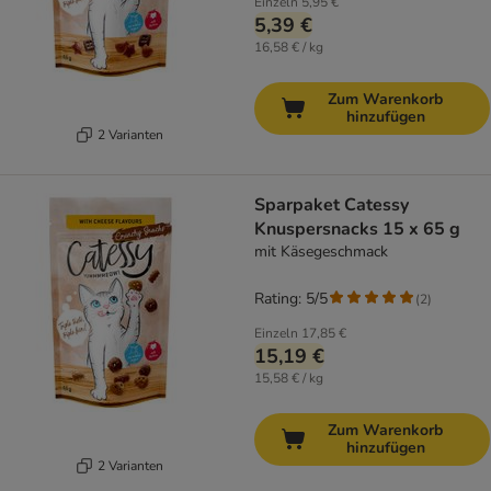
Einzeln
5,95 €
5,39 €
16,58 € / kg
Zum Warenkorb
hinzufügen
2 Varianten
Sparpaket Catessy
Knuspersnacks 15 x 65 g
mit Käsegeschmack
Rating: 5/5
(
2
)
Einzeln
17,85 €
15,19 €
15,58 € / kg
Zum Warenkorb
hinzufügen
2 Varianten