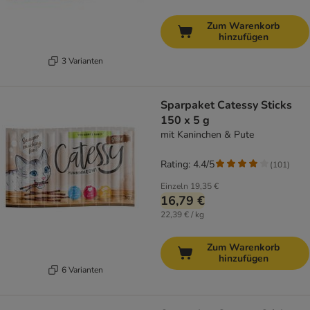
Zum Warenkorb
hinzufügen
3 Varianten
Sparpaket Catessy Sticks
150 x 5 g
mit Kaninchen & Pute
Rating: 4.4/5
(
101
)
Einzeln
19,35 €
16,79 €
22,39 € / kg
Zum Warenkorb
hinzufügen
6 Varianten