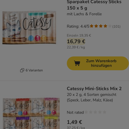
Sparpaket Catessy Sticks
150 x 5 g
mit Lachs & Forelle
Rating: 4.4/5
(
101
)
Einzeln
19,35 €
16,79 €
22,39 € / kg
Zum Warenkorb
hinzufügen
6 Varianten
Catessy Mini-Sticks Mix 2
20 x 2 g, 4 Sorten gemischt
(Speck, Leber, Malz, Käse)
Not rated
1,49 €
37,25 € / kg