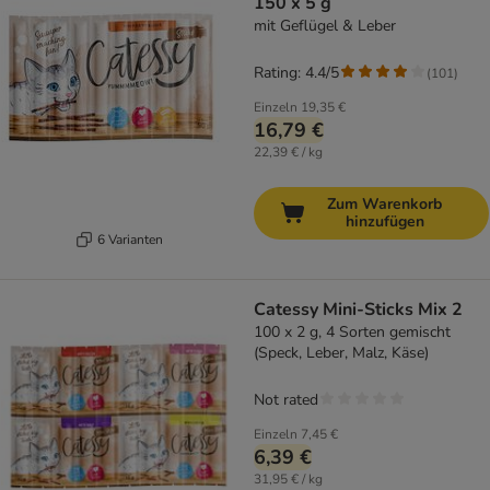
150 x 5 g
mit Geflügel & Leber
Rating: 4.4/5
(
101
)
Einzeln
19,35 €
16,79 €
22,39 € / kg
Zum Warenkorb
hinzufügen
6 Varianten
Catessy Mini-Sticks Mix 2
100 x 2 g, 4 Sorten gemischt
(Speck, Leber, Malz, Käse)
Not rated
Einzeln
7,45 €
6,39 €
31,95 € / kg