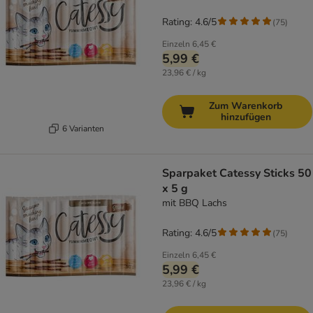
Rating: 4.6/5
(
75
)
Einzeln
6,45 €
5,99 €
23,96 € / kg
Zum Warenkorb
hinzufügen
6 Varianten
Sparpaket Catessy Sticks 50
x 5 g
mit BBQ Lachs
Rating: 4.6/5
(
75
)
Einzeln
6,45 €
5,99 €
23,96 € / kg