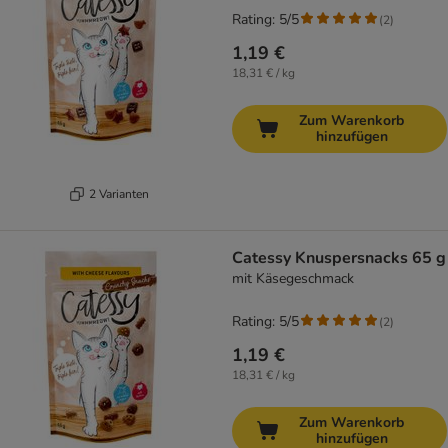
Rating: 5/5
(
2
)
1,19 €
18,31 € / kg
Zum Warenkorb
hinzufügen
2 Varianten
Catessy Knuspersnacks 65 g
mit Käsegeschmack
Rating: 5/5
(
2
)
1,19 €
18,31 € / kg
Zum Warenkorb
hinzufügen