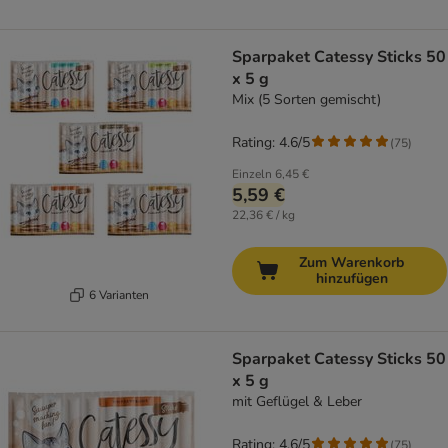
Sparpaket Catessy Sticks 50
x 5 g
Mix (5 Sorten gemischt)
Rating: 4.6/5
(
75
)
Einzeln
6,45 €
5,59 €
22,36 € / kg
Zum Warenkorb
hinzufügen
6 Varianten
Sparpaket Catessy Sticks 50
x 5 g
mit Geflügel & Leber
Rating: 4.6/5
(
75
)