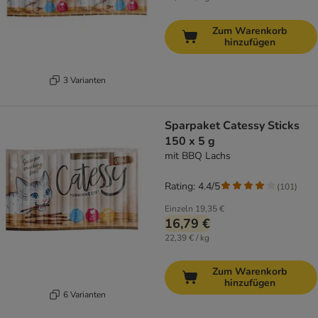
Zum Warenkorb
hinzufügen
3 Varianten
Sparpaket Catessy Sticks
150 x 5 g
mit BBQ Lachs
Rating: 4.4/5
(
101
)
Einzeln
19,35 €
16,79 €
22,39 € / kg
Zum Warenkorb
hinzufügen
6 Varianten