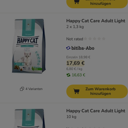
hinzufügen
Happy Cat Care Adult Light
2 x 1,3 kg
Not rated
Einzeln
18,98 €
17,69 €
6,80 € / kg
16,63 €
Zum Warenkorb
4 Varianten
hinzufügen
Happy Cat Care Adult Light
10 kg