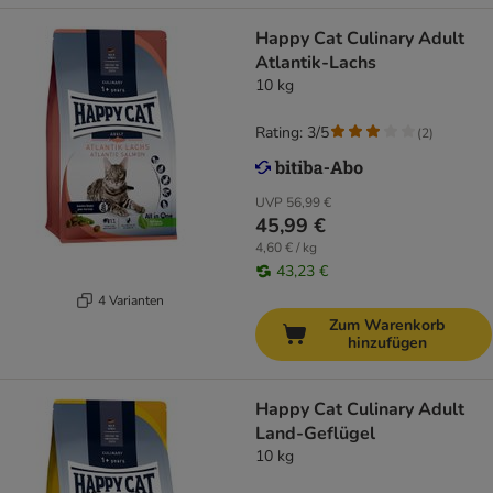
Happy Cat Culinary Adult
Atlantik-Lachs
10 kg
Rating: 3/5
(
2
)
UVP
56,99 €
45,99 €
4,60 € / kg
43,23 €
4 Varianten
Zum Warenkorb
hinzufügen
Happy Cat Culinary Adult
Land-Geflügel
10 kg