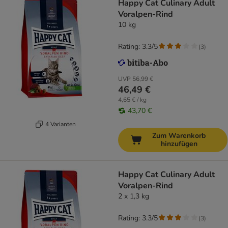
Happy Cat Culinary Adult
Voralpen-Rind
10 kg
Rating: 3.3/5
(
3
)
UVP
56,99 €
46,49 €
4,65 € / kg
43,70 €
4 Varianten
Zum Warenkorb
hinzufügen
Happy Cat Culinary Adult
Voralpen-Rind
2 x 1,3 kg
Rating: 3.3/5
(
3
)