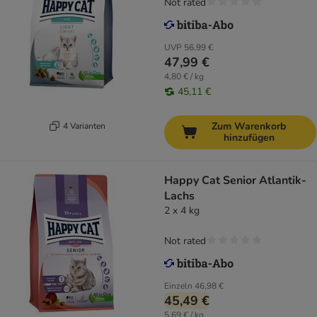
Not rated
UVP
56,99 €
47,99 €
4,80 € / kg
45,11 €
Zum Warenkorb
4 Varianten
hinzufügen
Happy Cat Senior Atlantik-
Lachs
2 x 4 kg
Not rated
Einzeln
46,98 €
45,49 €
5,69 € / kg