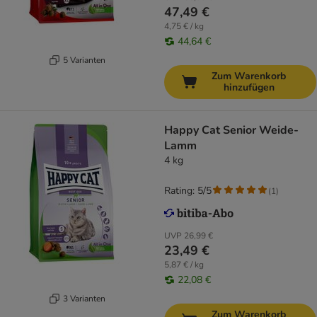
47,49 €
4,75 € / kg
44,64 €
5 Varianten
Zum Warenkorb
hinzufügen
Happy Cat Senior Weide-
Lamm
4 kg
Rating: 5/5
(
1
)
UVP
26,99 €
23,49 €
5,87 € / kg
22,08 €
3 Varianten
Zum Warenkorb