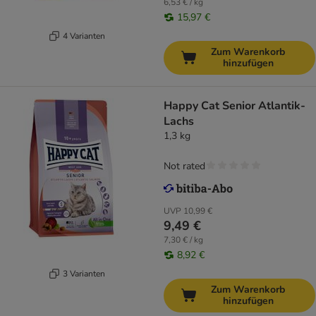
6,53 € / kg
15,97 €
4 Varianten
Zum Warenkorb
hinzufügen
Happy Cat Senior Atlantik-
Lachs
1,3 kg
Not rated
UVP
10,99 €
9,49 €
7,30 € / kg
8,92 €
3 Varianten
Zum Warenkorb
hinzufügen