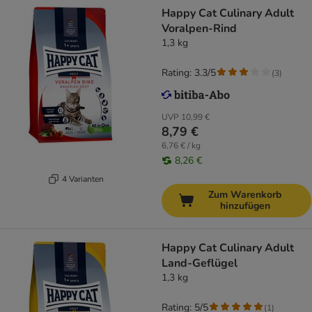
Happy Cat Culinary Adult
Voralpen-Rind
1,3 kg
Rating: 3.3/5
(
3
)
UVP
10,99 €
8,79 €
6,76 € / kg
8,26 €
4 Varianten
Zum Warenkorb
hinzufügen
Happy Cat Culinary Adult
Land-Geflügel
1,3 kg
Rating: 5/5
(
1
)