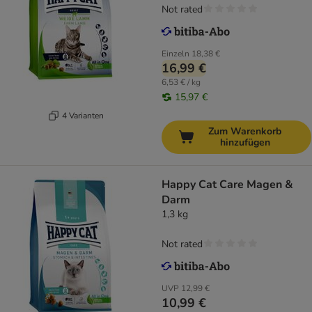
Not rated
Einzeln
18,38 €
16,99 €
6,53 € / kg
15,97 €
4 Varianten
Zum Warenkorb
hinzufügen
Happy Cat Care Magen &
Darm
1,3 kg
Not rated
UVP
12,99 €
10,99 €