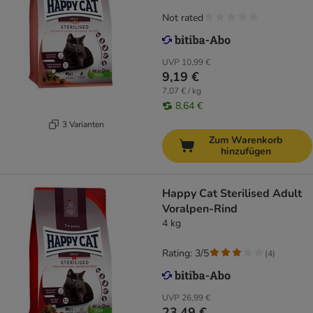
Not rated
UVP
10,99 €
9,19 €
7,07 € / kg
8,64 €
3 Varianten
Zum Warenkorb
hinzufügen
Happy Cat Sterilised Adult
Voralpen-Rind
4 kg
Rating: 3/5
(
4
)
UVP
26,99 €
23,49 €