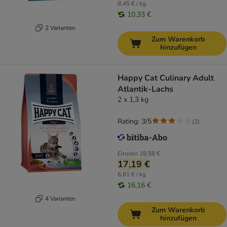
8,45 € / kg
10,33 €
2 Varianten
Zum Warenkorb
hinzufügen
Happy Cat Culinary Adult
Atlantik-Lachs
2 x 1,3 kg
Rating: 3/5
(
2
)
Einzeln
18,58 €
17,19 €
6,61 € / kg
16,16 €
4 Varianten
Zum Warenkorb
hinzufügen