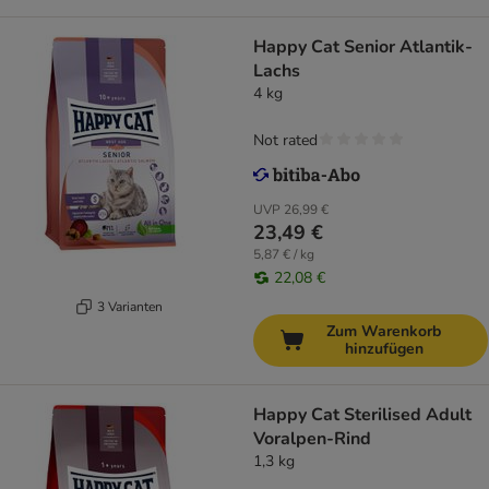
Happy Cat Senior Atlantik-
Lachs
4 kg
Not rated
UVP
26,99 €
23,49 €
5,87 € / kg
22,08 €
3 Varianten
Zum Warenkorb
hinzufügen
Happy Cat Sterilised Adult
Voralpen-Rind
1,3 kg