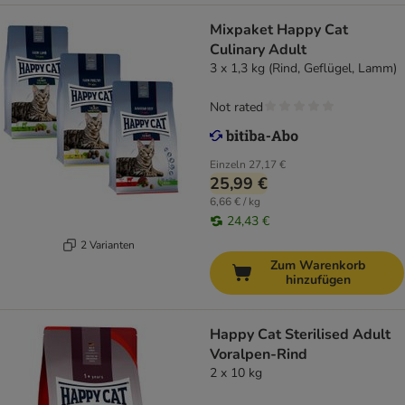
Mixpaket Happy Cat
Culinary Adult
3 x 1,3 kg (Rind, Geflügel, Lamm)
Not rated
Einzeln
27,17 €
25,99 €
6,66 € / kg
24,43 €
2 Varianten
Zum Warenkorb
hinzufügen
Happy Cat Sterilised Adult
Voralpen-Rind
2 x 10 kg