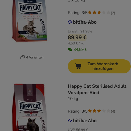
2 x 10 kg
Rating: 3/5
(
2
)
Einzeln
91,98 €
89,99 €
4,50 € / kg
84,59 €
4 Varianten
Zum Warenkorb
hinzufügen
Happy Cat Sterilised Adult
Voralpen-Rind
10 kg
Rating: 3/5
(
4
)
UVP
56,99 €