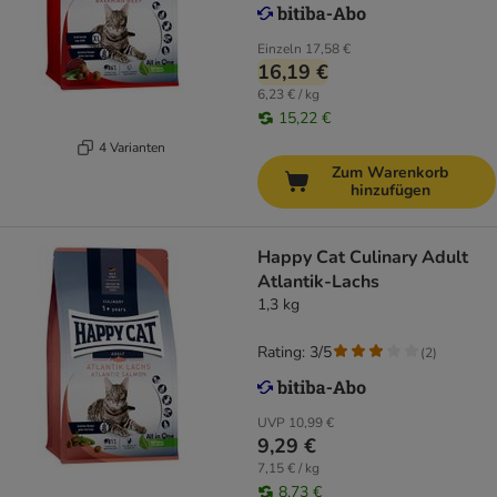
Einzeln
17,58 €
16,19 €
6,23 € / kg
15,22 €
4 Varianten
Zum Warenkorb
hinzufügen
Happy Cat Culinary Adult
Atlantik-Lachs
1,3 kg
Rating: 3/5
(
2
)
UVP
10,99 €
9,29 €
7,15 € / kg
8,73 €