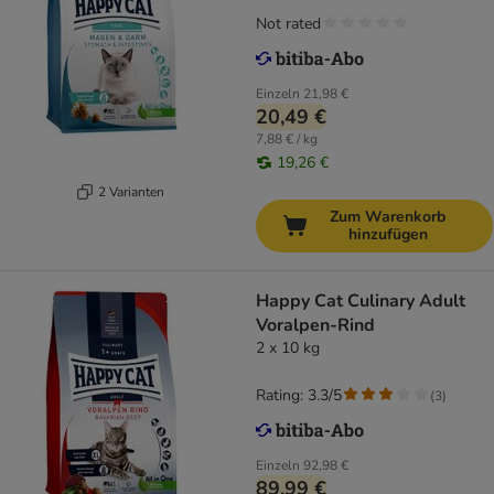
Not rated
Einzeln
21,98 €
20,49 €
7,88 € / kg
19,26 €
2 Varianten
Zum Warenkorb
hinzufügen
Happy Cat Culinary Adult
Voralpen-Rind
2 x 10 kg
Rating: 3.3/5
(
3
)
Einzeln
92,98 €
89,99 €