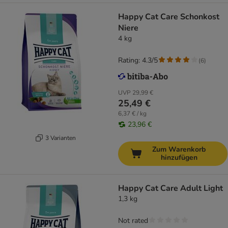
Happy Cat Care Schonkost
Niere
4 kg
Rating: 4.3/5
(
6
)
UVP
29,99 €
25,49 €
6,37 € / kg
23,96 €
3 Varianten
Zum Warenkorb
hinzufügen
Happy Cat Care Adult Light
1,3 kg
Not rated