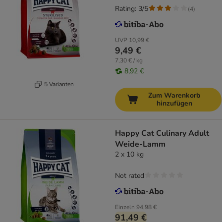
Rating: 3/5
(
4
)
UVP
10,99 €
9,49 €
7,30 € / kg
8,92 €
5 Varianten
Zum Warenkorb
hinzufügen
Happy Cat Culinary Adult
Weide-Lamm
2 x 10 kg
Not rated
Einzeln
94,98 €
91,49 €