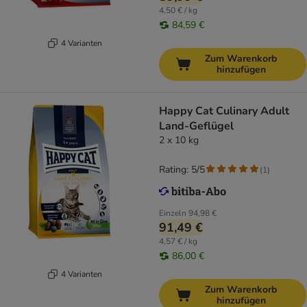
4,50 € / kg
84,59 €
4 Varianten
Zum Warenkorb
hinzufügen
Happy Cat Culinary Adult
Land-Geflügel
2 x 10 kg
Rating: 5/5
(
1
)
Einzeln
94,98 €
91,49 €
4,57 € / kg
86,00 €
4 Varianten
Zum Warenkorb
hinzufügen