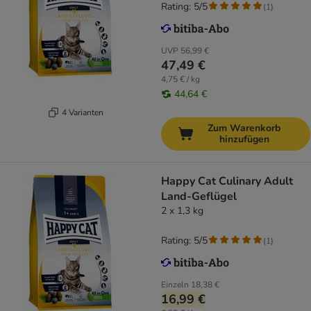
Rating: 5/5
(
1
)
UVP
56,99 €
47,49 €
4,75 € / kg
44,64 €
4 Varianten
Zum Warenkorb
hinzufügen
Happy Cat Culinary Adult
Land-Geflügel
2 x 1,3 kg
Rating: 5/5
(
1
)
Einzeln
18,38 €
16,99 €