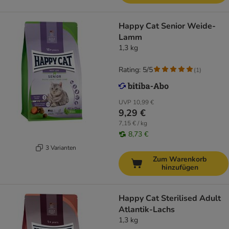
Happy Cat Senior Weide-
Lamm
1,3 kg
Rating: 5/5
(
1
)
UVP
10,99 €
9,29 €
7,15 € / kg
8,73 €
3 Varianten
Zum Warenkorb
hinzufügen
Happy Cat Sterilised Adult
Atlantik-Lachs
1,3 kg