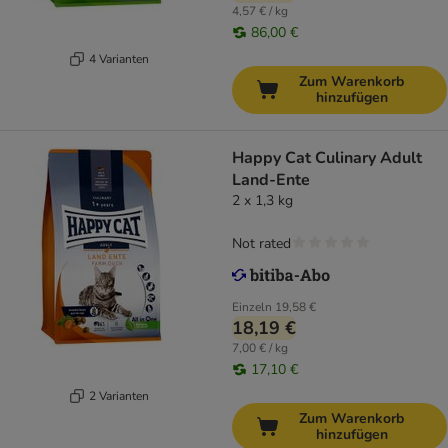
4,57 € / kg
86,00 €
4 Varianten
Zum Warenkorb
hinzufügen
Happy Cat Culinary Adult
Land-Ente
2 x 1,3 kg
Not rated
Einzeln
19,58 €
18,19 €
7,00 € / kg
17,10 €
2 Varianten
Zum Warenkorb
hinzufügen