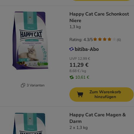
Happy Cat Care Schonkost
Niere
1,3 kg
Rating: 4.3/5
(
6
)
UVP
12,99 €
11,29 €
8,68 € / kg
10,61 €
3 Varianten
Zum Warenkorb
hinzufügen
Happy Cat Care Magen &
Darm
2 x 1,3 kg