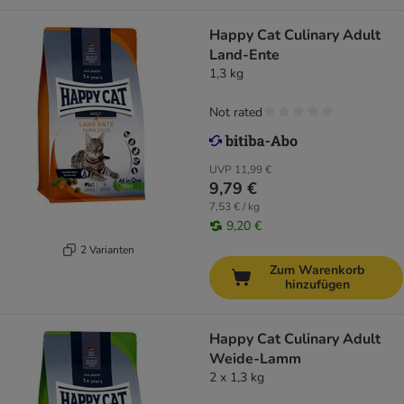
Happy Cat Culinary Adult
Land-Ente
1,3 kg
Not rated
UVP
11,99 €
9,79 €
7,53 € / kg
9,20 €
2 Varianten
Zum Warenkorb
hinzufügen
Happy Cat Culinary Adult
Weide-Lamm
2 x 1,3 kg