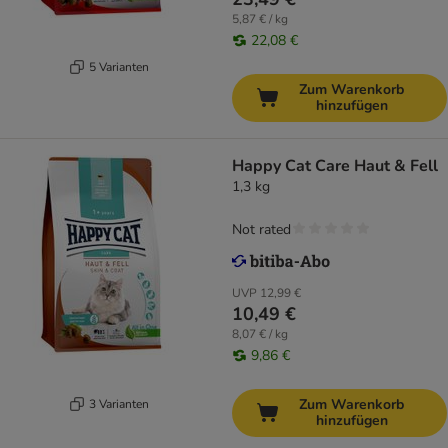
5,87 € / kg
22,08 €
5 Varianten
Zum Warenkorb
hinzufügen
Happy Cat Care Haut & Fell
1,3 kg
Not rated
UVP
12,99 €
10,49 €
8,07 € / kg
9,86 €
Zum Warenkorb
3 Varianten
hinzufügen