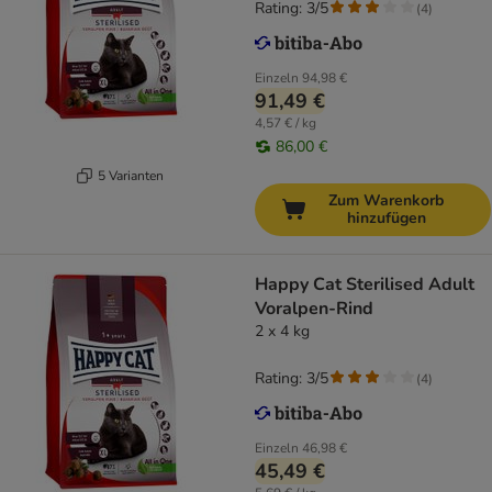
Rating: 3/5
(
4
)
Einzeln
94,98 €
91,49 €
4,57 € / kg
86,00 €
5 Varianten
Zum Warenkorb
hinzufügen
Happy Cat Sterilised Adult
Voralpen-Rind
2 x 4 kg
Rating: 3/5
(
4
)
Einzeln
46,98 €
45,49 €