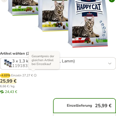
Artikel wählen (2 Varianten)
Gesamtpreis der
gleichen Artikel
3 x 1,3 kg (Rind, Geflügel, Lamm)
bei Einzelkauf
1191831.0
-4.69%
Einzeln
27,27 €
25,99 €
6,66 € / kg
24,43 €
25,99 €
Einzellieferung