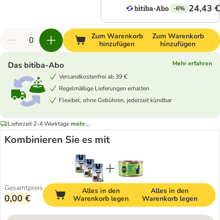
24,43 €
-6%
Zum Warenkorb
Zum Warenkorb
hinzufügen
hinzufügen
Mehr erfahren
Das bitiba-Abo
Versandkostenfrei ab 39 €
Regelmäßige Lieferungen erhalten
Flexibel, ohne Gebühren, jederzeit kündbar
Lieferzeit 2-4 Werktage
mehr...
Kombinieren Sie es mit
Gesamtpreis
Alles in den
Alles in den
0,00 €
Warenkorb legen
Warenkorb legen