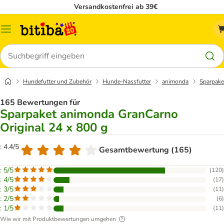
Versandkostenfrei ab 39€
Menü
Suchen
Hundefutter und Zubehör
Hunde-Nassfutter
animonda
Sparpake
165 Bewertungen für
Sparpaket animonda GranCarno
Original 24 x 800 g
: 4.4/5
Gesamtbewertung (165)
: 5/5
(
120
)
: 4/5
(
17
)
: 3/5
(
11
)
: 2/5
(
6
)
: 1/5
(
11
)
Wie wir mit Produktbewertungen umgehen