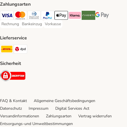
Zahlungsarten
Visa Payment Method
Mastercard Payment Method
Diners Club Payment Method
PayPal Payment Method
Apple Pay Payment Method
Klarna Payment Method
Riverty Payment Method
Google Pay Paym
Rechnung
Bankeinzug
Vorkasse
Rechnung Payment Method
Bankeinzug Payment Method
Vorkasse Payment Method
Lieferservice
DHL Shipping Method
DPD Shipping Method
Sicherheit
Security
FAQ & Kontakt
Allgemeine Geschäftsbedingungen
Datenschutz
Impressum
Digital Services Act
Versandinformationen
Zahlungsarten
Vertrag widerrufen
Entsorgungs-und Umweltbestimmungen