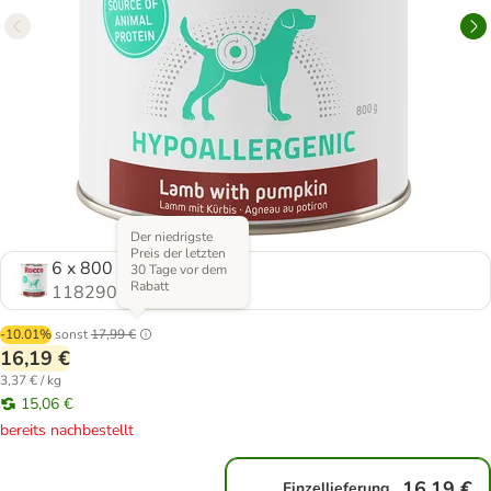
Der niedrigste
Preis der letzten
6 x 800 g
30 Tage vor dem
Rabatt
1182907.1
-10.01%
sonst
17,99 €
16,19 €
3,37 € / kg
15,06 €
bereits nachbestellt
16,19 €
Einzellieferung