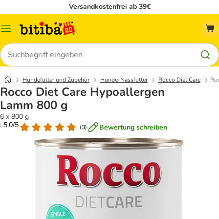
Versandkostenfrei ab 39€
Menü
Suchen
Hundefutter und Zubehör
Hunde-Nassfutter
Rocco Diet Care
Roc
Rocco Diet Care Hypoallergen
Lamm 800 g
6 x 800 g
: 5.0/5
Bewertung schreiben
(
3
)