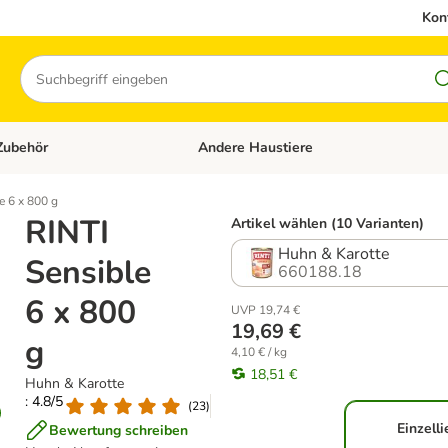
Kon
Suchen
Zubehör
Andere Haustiere
en: Hundefutter und Zubehör
Kategorie-Menü öffnen: Katzenfutter und 
e 6 x 800 g
RINTI
Artikel wählen (10 Varianten)
Huhn & Karotte
Sensible
660188.18
6 x 800
UVP 19,74 €
19,69 €
g
4,10 € / kg
18,51 €
Huhn & Karotte
: 4.8/5
(
23
)
Einzell
Bewertung schreiben