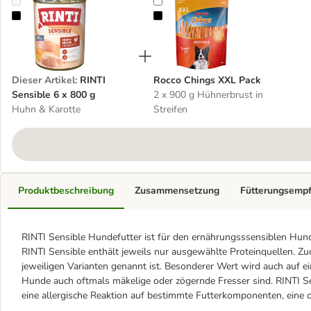
RINTI Sensible 6 x 800 g
Rocco Chings XXL Pack
Dieser Artikel
:
RINTI
Rocco Chings XXL Pack
Sensible 6 x 800 g
2 x 900 g Hühnerbrust in
Huhn & Karotte
Streifen
Produktbeschreibung
Zusammensetzung
Fütterungsemp
RINTI Sensible Hundefutter ist für den ernährungsssensiblen Hund
RINTI Sensible enthält jeweils nur ausgewählte Proteinquellen. Zu
jeweiligen Varianten genannt ist. Besonderer Wert wird auch auf e
Hunde auch oftmals mäkelige oder zögernde Fresser sind. RINTI S
eine allergische Reaktion auf bestimmte Futterkomponenten, eine 