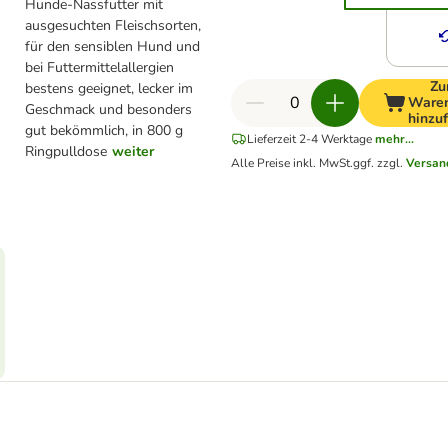
Hunde-Nassfutter mit
ausgesuchten Fleischsorten,
für den sensiblen Hund und
bei Futtermittelallergien
Z
bestens geeignet, lecker im
Ware
Geschmack und besonders
hinzu
gut bekömmlich, in 800 g
Lieferzeit 2-4 Werktage
mehr...
Ringpulldose
weiter
Alle Preise inkl. MwSt.
ggf. zzgl.
Versan