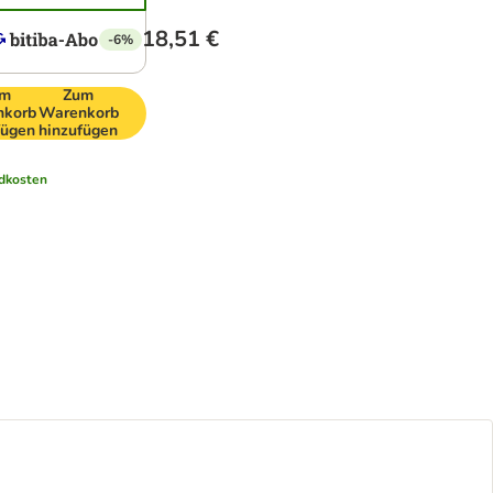
18,51 €
-6%
um
Zum
nkorb
Warenkorb
fügen
hinzufügen
dkosten