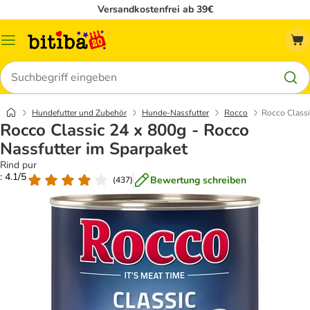
Versandkostenfrei ab 39€
Menü
Suchen
Hundefutter und Zubehör
Hunde-Nassfutter
Rocco
Rocco Classi
Rocco Classic 24 x 800g - Rocco
Nassfutter im Sparpaket
Rind pur
: 4.1/5
Bewertung schreiben
(
437
)