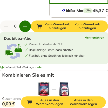
45,37 €
-7%
Zum Warenkorb
Zum Warenkorb
hinzufügen
hinzufügen
Mehr erfahren
Das bitiba-Abo
Versandkostenfrei ab 39 €
Regelmäßige Lieferungen erhalten
Flexibel, ohne Gebühren, jederzeit kündbar
Lieferzeit 2-4 Werktage
mehr...
Kombinieren Sie es mit
Gesamtpreis
Alles in den
Alles in den
0,00 €
Warenkorb legen
Warenkorb legen