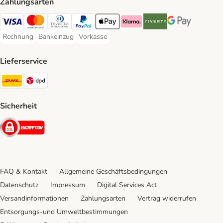
Zahlungsarten
Visa Payment Method
Mastercard Payment Method
Diners Club Payment Method
PayPal Payment Method
Apple Pay Payment Method
Klarna Payment Method
Riverty Payment Method
Google Pay Paym
Rechnung
Bankeinzug
Vorkasse
Rechnung Payment Method
Bankeinzug Payment Method
Vorkasse Payment Method
Lieferservice
DHL Shipping Method
DPD Shipping Method
Sicherheit
Security
FAQ & Kontakt
Allgemeine Geschäftsbedingungen
Datenschutz
Impressum
Digital Services Act
Versandinformationen
Zahlungsarten
Vertrag widerrufen
Entsorgungs-und Umweltbestimmungen