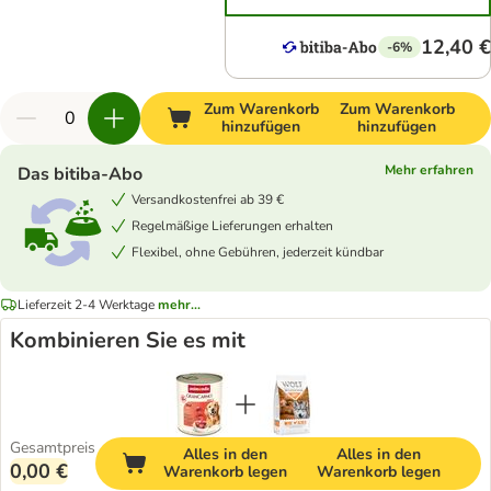
12,40 €
-6%
Zum Warenkorb
Zum Warenkorb
hinzufügen
hinzufügen
Mehr erfahren
Das bitiba-Abo
Versandkostenfrei ab 39 €
Regelmäßige Lieferungen erhalten
Flexibel, ohne Gebühren, jederzeit kündbar
Lieferzeit 2-4 Werktage
mehr...
Kombinieren Sie es mit
Gesamtpreis
Alles in den
Alles in den
0,00 €
Warenkorb legen
Warenkorb legen