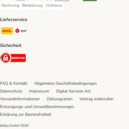
Rechnung
Bankeinzug
Vorkasse
Rechnung Payment Method
Bankeinzug Payment Method
Vorkasse Payment Method
Lieferservice
DHL Shipping Method
DPD Shipping Method
Sicherheit
Security
FAQ & Kontakt
Allgemeine Geschäftsbedingungen
Datenschutz
Impressum
Digital Services Act
Versandinformationen
Zahlungsarten
Vertrag widerrufen
Entsorgungs-und Umweltbestimmungen
Erklärung zur Barrierefreiheit
bitiba GmbH
2026