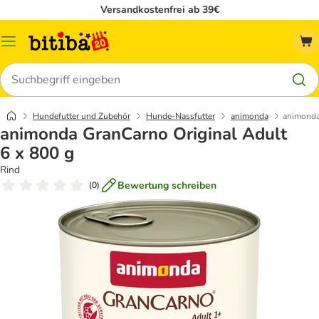
Versandkostenfrei ab 39€
Menü
Suchen
Hundefutter und Zubehör
Hunde-Nassfutter
animonda
animonda
animonda GranCarno Original Adult
6 x 800 g
Rind
Bewertung schreiben
(
0
)