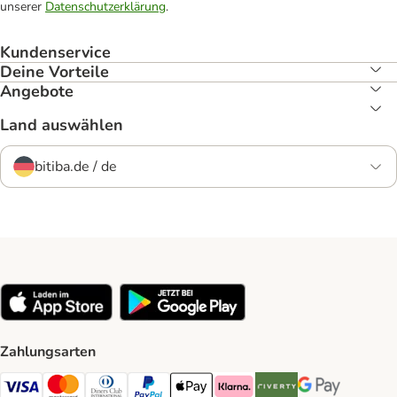
unserer
Datenschutzerklärung
.
Kundenservice
Deine Vorteile
Angebote
Land auswählen
bitiba.de / de
Zahlungsarten
Visa Payment Method
Mastercard Payment Method
Diners Club Payment Method
PayPal Payment Method
Apple Pay Payment Method
Klarna Payment Method
Riverty Payment Method
Google Pay Paym