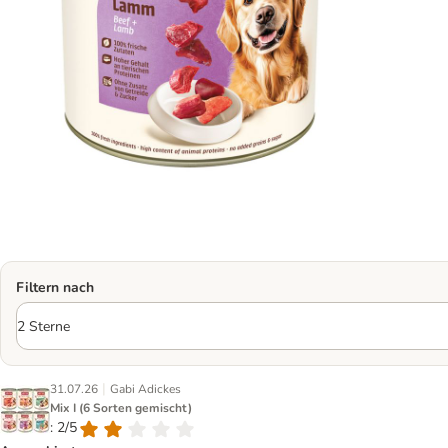
Filtern nach
|
31.07.26
Gabi Adickes
Mix I (6 Sorten gemischt)
: 2/5