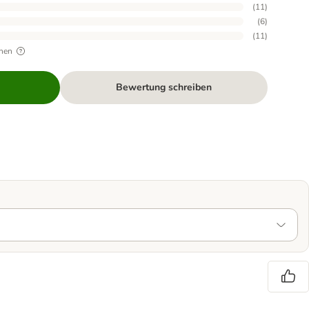
(
11
)
(
6
)
(
11
)
hen
Bewertung schreiben