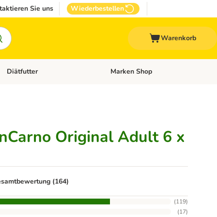
taktieren Sie uns
Wiederbestellen
Warenkorb
Diätfutter
Marken Shop
Zubehör
Kategorie-Menü öffnen: Andere Haustiere
Kategorie-Menü öffnen: Diätfutter
Carno Original Adult 6 x
samtbewertung (164)
(
119
)
(
17
)