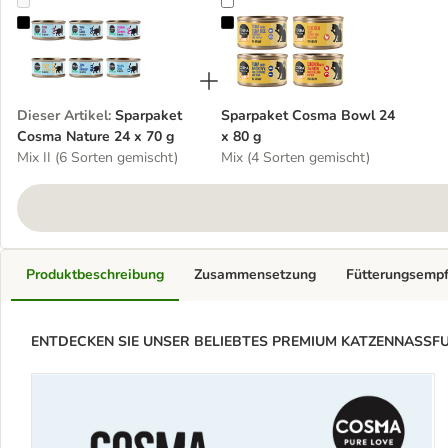
Sparpaket Cosma Nature 24 x 70 g
Sparpaket Cosma Bowl 24 x 80 g
Dieser Artikel
:
Sparpaket
Sparpaket Cosma Bowl 24
Cosma Nature 24 x 70 g
x 80 g
Mix II (6 Sorten gemischt)
Mix (4 Sorten gemischt)
Produktbeschreibung
Zusammensetzung
Fütterungsemp
ENTDECKEN SIE UNSER BELIEBTES PREMIUM KATZENNASSFUTTE