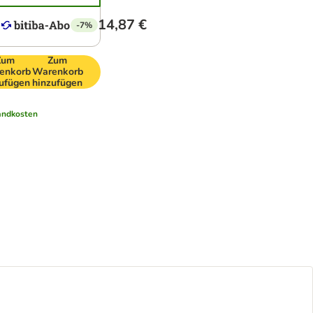
14,87 €
-7%
Zum
Zum
enkorb
Warenkorb
ufügen
hinzufügen
andkosten