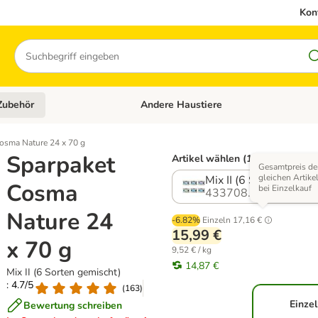
Kon
Suchen
Zubehör
Andere Haustiere
en: Hundefutter und Zubehör
Kategorie-Menü öffnen: Katzenfutter und 
osma Nature 24 x 70 g
Sparpaket
Artikel wählen (14 Varianten)
Gesamtpreis de
gleichen Artike
Mix II (6 Sorten gemis
Cosma
bei Einzelkauf
433708.16
Nature 24
-6.82%
Einzeln
17,16 €
15,99 €
x 70 g
9,52 € / kg
14,87 €
Mix II (6 Sorten gemischt)
: 4.7/5
(
163
)
Einzel
Bewertung schreiben