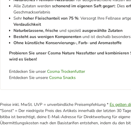
Alle Zutaten werden
schonend im eigenen Saft gegar
t: Dies
er
Geschmackserlebnis
Sehr
hoher Fleischanteil von 75 %
: Versorgt Ihre Fellnase artg
Verdaulichkeit
Naturbelassene, frische
und speziell
ausgewählte Zutaten
Besteht aus wenigen Komponenten
und ist deshalb besonders
Ohne künstliche Konservierungs-, Farb- und Aromastoffe
Probieren Sie unser Cosma Nature Nassfutter und kombinieren S
wird es lieben!
Entdecken Sie unser
Cosma Trockenfutter
Entdecken Sie unsere
Cosma Snacks
Preise inkl. MwSt. UVP = unverbindliche Preisempfehlung *
Es gelten d
"Sonst" = Der niedrigste Preis des Artikels innerhalb der letzten 30 Tage
bitiba ist berechtigt, deine E-Mail-Adresse für Direktwerbung für eige
Übermittlungskosten nach den Basistarifen entstehen, indem du den biti