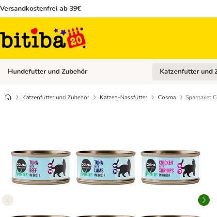
Versandkostenfrei ab 39€
Hundefutter und Zubehör
Katzenfutter und 
Kategorie-Menü öffn
Katzenfutter und Zubehör
Katzen-Nassfutter
Cosma
Sparpaket C