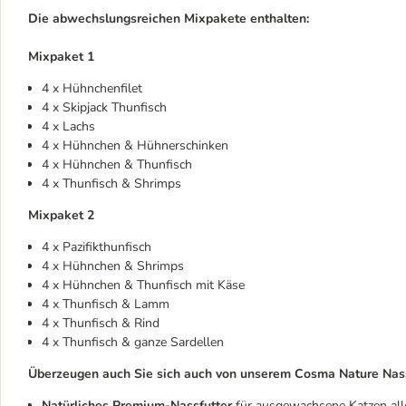
Die abwechslungsreichen Mixpakete enthalten:
Mixpaket 1
4 x Hühnchenfilet
4 x Skipjack Thunfisch
4 x Lachs
4 x Hühnchen & Hühnerschinken
4 x Hühnchen & Thunfisch
4 x Thunfisch & Shrimps
Mixpaket 2
4 x Pazifikthunfisch
4 x Hühnchen & Shrimps
4 x Hühnchen & Thunfisch mit Käse
4 x Thunfisch & Lamm
4 x Thunfisch & Rind
4 x Thunfisch & ganze Sardellen
Überzeugen auch Sie sich auch von unserem Cosma Nature Nass
Natürliches Premium-Nassfutter
für ausgewachsene Katzen all