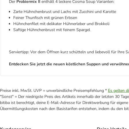
Der
Probiermix II
enthält 4 leckere Cosma Soup Varianten:
Zarte Hühnchenbrust und Lachs mit Zucchini und Karotte
Feiner Thunfisch mit grünen Erbsen
Hühnchenfilet mit delikater Hühnerleber und Brokkoli
Saftige Hühnchenbrust mit feinem Spargel
Serviertipp: Vor dem Öffnen kurz schütteln und liebevoll für Ihre S
Entdecken Sie jetzt die neuen köstlichen Suppen und verwöhnen
Preise inkl. MwSt. UVP = unverbindliche Preisempfehlung *
Es gelten d
"Sonst" = Der niedrigste Preis des Artikels innerhalb der letzten 30 Tage
bitiba ist berechtigt, deine E-Mail-Adresse für Direktwerbung für eige
Übermittlungskosten nach den Basistarifen entstehen, indem du den biti