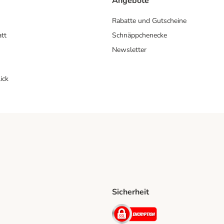
Angebote
Rabatte und Gutscheine
att
Schnäppchenecke
Newsletter
ick
Sicherheit
ping Method
D Shipping Method
Security