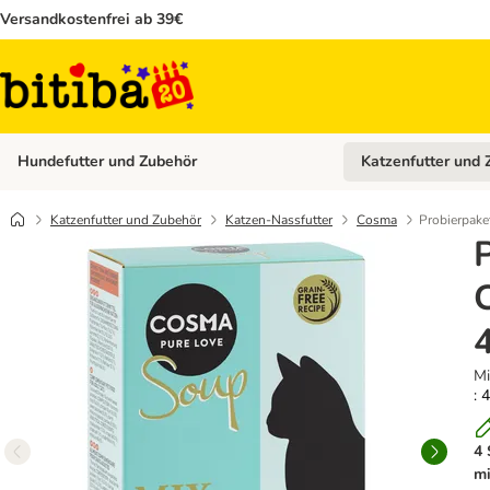
Versandkostenfrei ab 39€
Hundefutter und Zubehör
Katzenfutter und 
Kategorie-Menü öffn
Katzenfutter und Zubehör
Katzen-Nassfutter
Cosma
Probierpake
Mi
: 
4 
mi