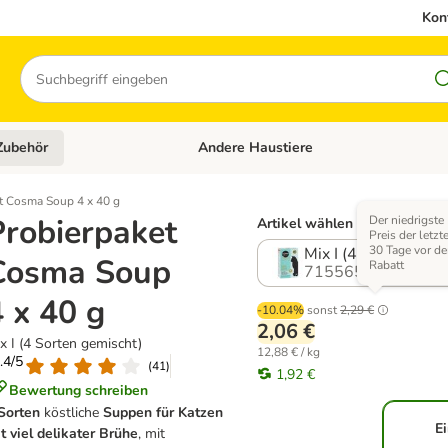
Kon
Suchen
Zubehör
Andere Haustiere
en: Hundefutter und Zubehör
Kategorie-Menü öffnen: Katzenfutter und 
t Cosma Soup 4 x 40 g
Probierpaket
Der niedrigste
Artikel wählen (2 Varianten)
Preis der letzt
30 Tage vor d
Mix I (4 Sorten gem
Cosma Soup
Rabatt
715565.0
4 x 40 g
-10.04%
sonst
2,29 €
2,06 €
x I (4 Sorten gemischt)
12,88 € / kg
4.4/5
(
41
)
1,92 €
Bewertung schreiben
Sorten
köstliche
Suppen für Katzen
E
t viel delikater Brühe
, mit