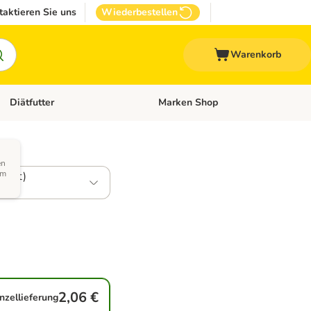
taktieren Sie uns
Wiederbestellen
Warenkorb
Diätfutter
Marken Shop
Zubehör
Kategorie-Menü öffnen: Andere Haustiere
Kategorie-Menü öffnen: Diätfutter
en
em
ischt)
2,06 €
inzellieferung