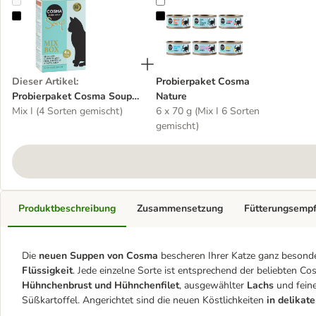
Probierpaket Cosma Soup 4 x 40 g
Probierpaket Cosma Nature
Dieser Artikel
:
Probierpaket Cosma
Probierpaket Cosma Soup
Nature
4 x 40 g
Mix I (4 Sorten gemischt)
6 x 70 g (Mix I 6 Sorten
gemischt)
Produktbeschreibung
Zusammensetzung
Fütterungsemp
Die
neuen Suppen von Cosma
bescheren Ihrer Katze ganz besond
Flüssigkeit
. Jede einzelne Sorte ist entsprechend der beliebten Co
Hühnchenbrust und Hühnchenfilet
, ausgewählter
Lachs
und fein
Süßkartoffel. Angerichtet sind die neuen Köstlichkeiten
in delikat