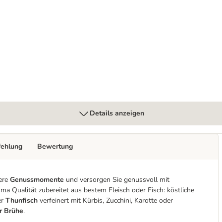
Details anzeigen
fehlung
Bewertung
ere
Genussmomente
und versorgen Sie genussvoll mit
sma Qualität zubereitet aus bestem Fleisch oder Fisch: köstliche
er
Thunfisch
verfeinert mit Kürbis, Zucchini, Karotte oder
er Brühe
.