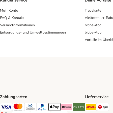
Kundenservice
Deine Vorteile
Mein Konto
Treuekarte
FAQ & Kontakt
Vielbesteller-Rab
Versandinformationen
bitiba-Abo
Entsorgungs- und Umweltbestimmungen
bitiba-App
Vorteile im Überbl
Zahlungsarten
Lieferservice
DHL Ship
DP
Visa Payment Method
Mastercard Payment Method
Diners Club Payment Method
PayPal Payment Method
Apple Pay Payment Method
Klarna Payment Method
Riverty Payment Method