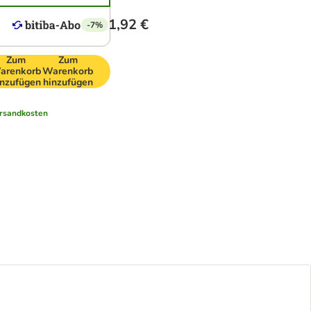
1,92 €
-7%
Zum
Zum
arenkorb
Warenkorb
inzufügen
hinzufügen
rsandkosten