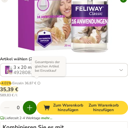
Artikel wählen (2 Varianten)
Gesamtpreis der
gleichen Artikel
3 x 20 ml
bei Einzelkauf
492808.5
-4.01%
Einzeln
36,87 €
35,39 €
589,83 € / l
Zum Warenkorb
Zum Warenkorb
hinzufügen
hinzufügen
Lieferzeit 2-4 Werktage
mehr...
Kombinieren Sie es mit