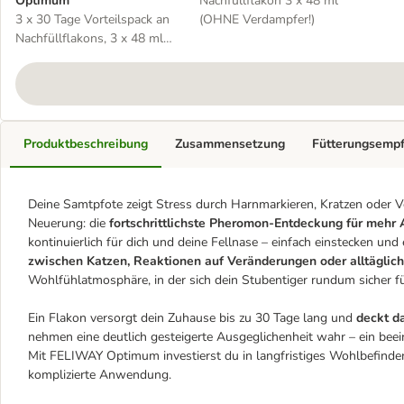
Optimum
Nachfüllflakon 3 x 48 ml
3 x 30 Tage Vorteilspack an
(OHNE Verdampfer!)
Nachfüllflakons, 3 x 48 ml
(OHNE Verdampfer!)
Produktbeschreibung
Zusammensetzung
Fütterungsemp
Deine Samtpfote zeigt Stress durch Harnmarkieren, Kratzen oder
Neuerung: die
fortschrittlichste Pheromon-Entdeckung für mehr 
kontinuierlich für dich und deine Fellnase – einfach einstecken u
zwischen Katzen, Reaktionen auf Veränderungen oder alltäglic
Wohlfühlatmosphäre, in der sich dein Stubentiger rundum sicher fü
Ein Flakon versorgt dein Zuhause bis zu 30 Tage lang und
deckt d
nehmen eine deutlich gesteigerte Ausgeglichenheit wahr – ein beei
Mit FELIWAY Optimum investierst du in langfristiges Wohlbefinde
komplizierte Anwendung.