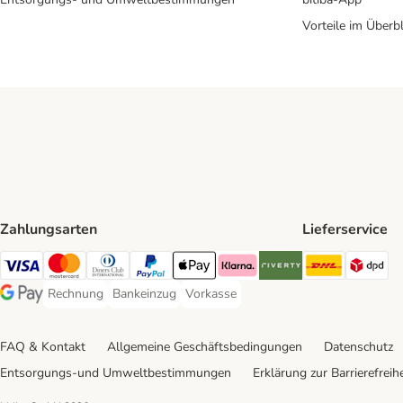
Vorteile im Überbl
Zahlungsarten
Lieferservice
DHL Ship
DP
Visa Payment Method
Mastercard Payment Method
Diners Club Payment Method
PayPal Payment Method
Apple Pay Payment Method
Klarna Payment Method
Riverty Payment Method
Rechnung
Bankeinzug
Vorkasse
Rechnung Payment Method
Bankeinzug Payment Method
Vorkasse Payment Method
Google Pay Payment Method
FAQ & Kontakt
Allgemeine Geschäftsbedingungen
Datenschutz
Entsorgungs-und Umweltbestimmungen
Erklärung zur Barrierefreihe