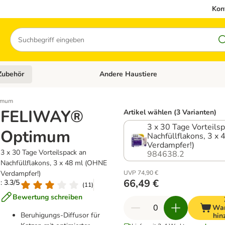
Kon
Suchen
Zubehör
Andere Haustiere
en: Hundefutter und Zubehör
Kategorie-Menü öffnen: Katzenfutter und 
imum
FELIWAY®
Artikel wählen (3 Varianten)
3 x 30 Tage Vorteils
Optimum
Nachfüllflakons, 3 x
Verdampfer!)
3 x 30 Tage Vorteilspack an
984638.2
Nachfüllflakons, 3 x 48 ml (OHNE
Verdampfer!)
UVP 74,90 €
66,49 €
: 3.3/5
(
11
)
Bewertung schreiben
War
Beruhigungs-Diffusor für
hin