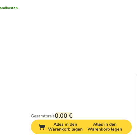
andkosten
0,00 €
Gesamtpreis
Alles in den
Alles in den
Warenkorb legen
Warenkorb legen