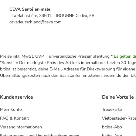
CEVA Santé animale
. La Ballastière, 33501, LIBOURNE Cedex, FR
cevadeutschland@ceva.com
Preise inkl. MwSt. UVP = unverbindliche Preisempfehlung *
Es gelten d
"Sonst" = Der niedrigste Preis des Artikels innerhalb der letzten 30 Tage
bitiba ist berechtigt, deine E-Mail-Adresse für Direktwerbung für eige
Übermittlungskosten nach den Basistarifen entstehen, indem du den biti
Kundenservice
Deine Vorteile
Mein Konto
Treuekarte
FAQ & Kontakt
Vielbesteller-Rab
Versandinformationen
bitiba-Abo
Entsorgungs- und Umweltbestimmungen
bitiba-App