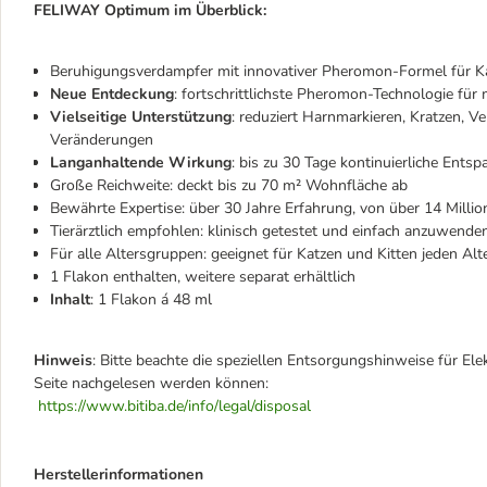
FELIWAY Optimum im Überblick:
Beruhigungsverdampfer mit innovativer Pheromon-Formel für Ka
Neue Entdeckung
: fortschrittlichste Pheromon-Technologie für
Vielseitige Unterstützung
: reduziert Harnmarkieren, Kratzen, 
Veränderungen
Langanhaltende Wirkung
: bis zu 30 Tage kontinuierliche Ent
Große Reichweite: deckt bis zu 70 m² Wohnfläche ab
Bewährte Expertise: über 30 Jahre Erfahrung, von über 14 Milli
Tierärztlich empfohlen: klinisch getestet und einfach anzuwende
Für alle Altersgruppen: geeignet für Katzen und Kitten jeden Alt
1 Flakon enthalten, weitere separat erhältlich
Inhalt
: 1 Flakon á 48 ml
Hinweis
: Bitte beachte die speziellen Entsorgungshinweise für Ele
Seite nachgelesen werden können:
https://www.bitiba.de/info/legal/disposal
Herstellerinformationen