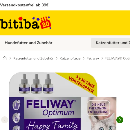
Versandkostenfrei ab 39€
Hundefutter und Zubehör
Katzenfutter und 
Kategorie-Menü öffn
Katzenfutter und Zubehör
Katzenpflege
Feliway
FELIWAY® Opt