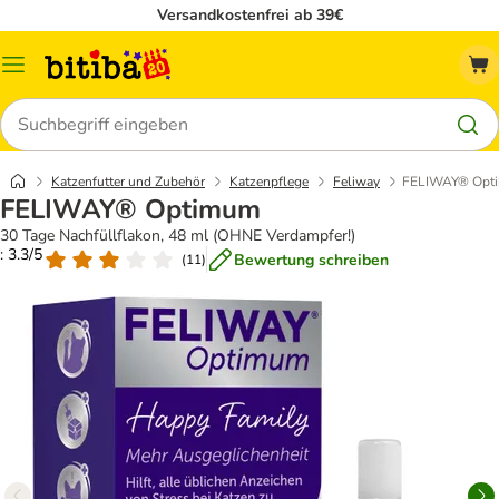
Versandkostenfrei ab 39€
Menü
Suchen
Katzenfutter und Zubehör
Katzenpflege
Feliway
FELIWAY® Opt
FELIWAY® Optimum
30 Tage Nachfüllflakon, 48 ml (OHNE Verdampfer!)
: 3.3/5
Bewertung schreiben
(
11
)