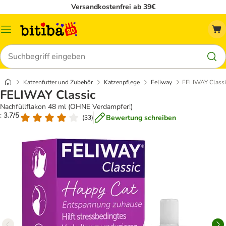
Versandkostenfrei ab 39€
Menü
Suchen
Katzenfutter und Zubehör
Katzenpflege
Feliway
FELIWAY Classi
FELIWAY Classic
Nachfüllflakon 48 ml (OHNE Verdampfer!)
: 3.7/5
Bewertung schreiben
(
33
)