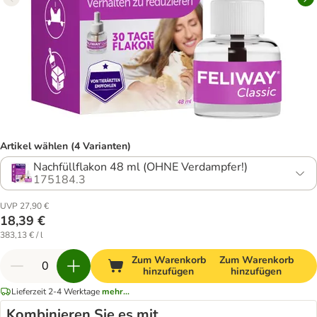
Artikel wählen (4 Varianten)
Nachfüllflakon 48 ml (OHNE Verdampfer!)
175184.3
UVP 27,90 €
18,39 €
383,13 € / l
Zum Warenkorb
Zum Warenkorb
hinzufügen
hinzufügen
Lieferzeit 2-4 Werktage
mehr...
Kombinieren Sie es mit