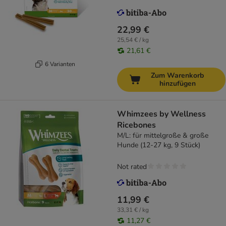
22,99 €
25,54 € / kg
21,61 €
6 Varianten
Zum Warenkorb
hinzufügen
Whimzees by Wellness
Ricebones
M/L: für mittelgroße & große
Hunde (12-27 kg, 9 Stück)
Not rated
11,99 €
33,31 € / kg
11,27 €