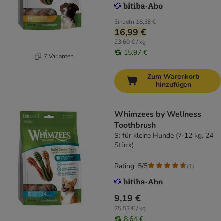
Einzeln
18,38 €
16,99 €
23,60 € / kg
15,97 €
7 Varianten
Zum Warenkorb
hinzufügen
Whimzees by Wellness
Toothbrush
S: für kleine Hunde (7-12 kg, 24
Stück)
Rating: 5/5
(
1
)
9,19 €
25,53 € / kg
8,64 €