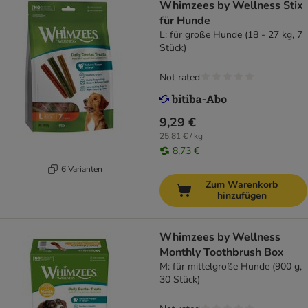
Whimzees by Wellness Stix
für Hunde
L: für große Hunde (18 - 27 kg, 7
Stück)
Not rated
9,29 €
25,81 € / kg
8,73 €
6 Varianten
Zum Warenkorb
hinzufügen
Whimzees by Wellness
Monthly Toothbrush Box
M: für mittelgroße Hunde (900 g,
30 Stück)