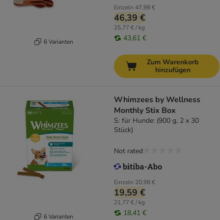
Einzeln
47,98 €
46,39 €
25,77 € / kg
43,61 €
6 Varianten
Zum Warenkorb
hinzufügen
Whimzees by Wellness
Monthly Stix Box
S: für Hunde: (900 g, 2 x 30
Stück)
Not rated
Einzeln
20,98 €
19,59 €
21,77 € / kg
18,41 €
6 Varianten