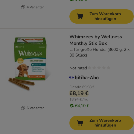
4 Varianten
Zum Warenkorb
hinzufügen
Whimzees by Wellness
Monthly Stix Box
L: für große Hunde: (3600 g, 2 x
30 Stück)
Not rated
Einzeln
69,98 €
68,19 €
18,94 € / kg
64,10 €
6 Varianten
Zum Warenkorb
hinzufügen