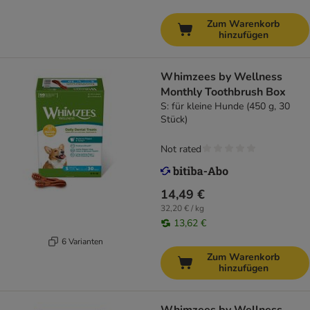
Zum Warenkorb
hinzufügen
Whimzees by Wellness
Monthly Toothbrush Box
S: für kleine Hunde (450 g, 30
Stück)
Not rated
14,49 €
32,20 € / kg
13,62 €
6 Varianten
Zum Warenkorb
hinzufügen