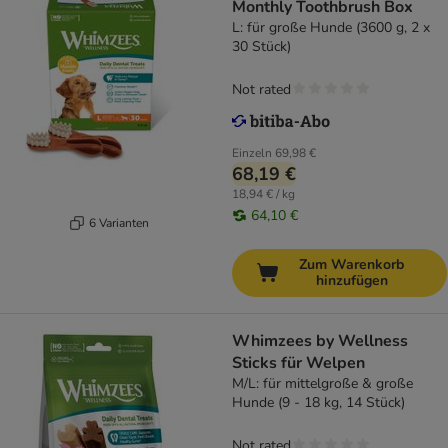
Monthly Toothbrush Box
L: für große Hunde (3600 g, 2 x
30 Stück)
Not rated
Einzeln
69,98 €
68,19 €
18,94 € / kg
64,10 €
6 Varianten
Zum Warenkorb
hinzufügen
Whimzees by Wellness
Sticks für Welpen
M/L: für mittelgroße & große
Hunde (9 - 18 kg, 14 Stück)
Not rated