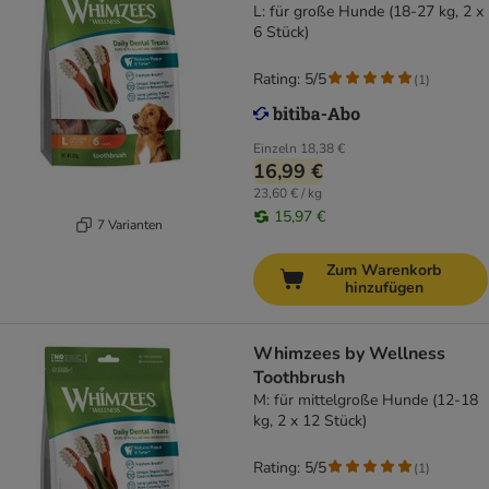
L: für große Hunde (18-27 kg, 2 x
6 Stück)
Rating: 5/5
(
1
)
Einzeln
18,38 €
16,99 €
23,60 € / kg
15,97 €
7 Varianten
Zum Warenkorb
hinzufügen
Whimzees by Wellness
Toothbrush
M: für mittelgroße Hunde (12-18
kg, 2 x 12 Stück)
Rating: 5/5
(
1
)