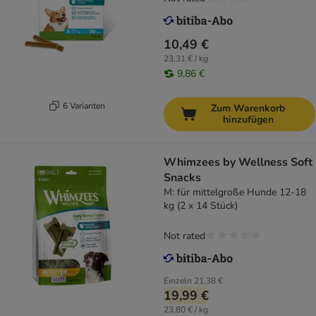
10,49 €
23,31 € / kg
9,86 €
6 Varianten
Zum Warenkorb
hinzufügen
Whimzees by Wellness Soft
Snacks
M: für mittelgroße Hunde 12-18
kg (2 x 14 Stück)
Not rated
Einzeln
21,38 €
19,99 €
23,80 € / kg