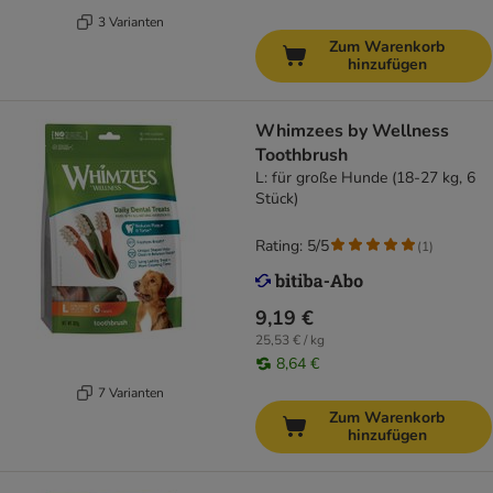
3 Varianten
Zum Warenkorb
hinzufügen
Whimzees by Wellness
Toothbrush
L: für große Hunde (18-27 kg, 6
Stück)
Rating: 5/5
(
1
)
9,19 €
25,53 € / kg
8,64 €
7 Varianten
Zum Warenkorb
hinzufügen