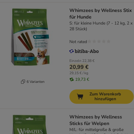
Whimzees by Wellness Stix
für Hunde
S: für kleine Hunde (7 - 12 kg, 2 x
28 Stück)
Not rated
Einzeln
22,38 €
20,99 €
29,15 € / kg
19,73 €
6 Varianten
Zum Warenkorb
hinzufügen
Whimzees by Wellness
Sticks für Welpen
M/L: für mittelgroße & große