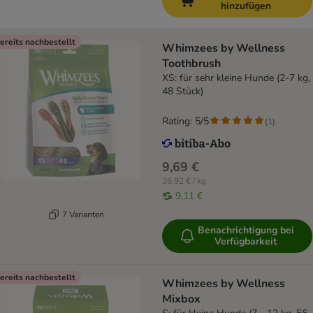
hinzufügen
ereits nachbestellt
Whimzees by Wellness
Toothbrush
XS: für sehr kleine Hunde (2-7 kg,
48 Stück)
Rating: 5/5
(
1
)
9,69 €
26,92 € / kg
9,11 €
7 Varianten
Benachrichtigung bei
Verfügbarkeit
ereits nachbestellt
Whimzees by Wellness
Mixbox