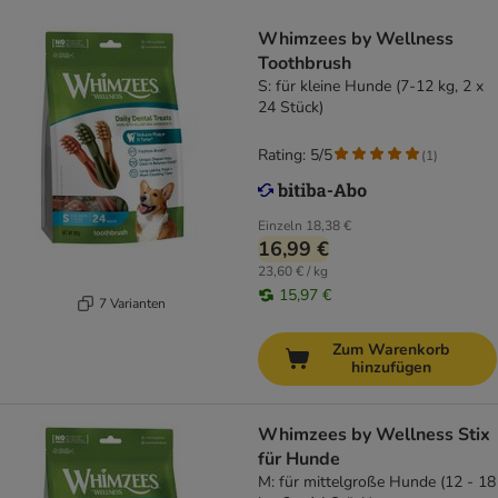
Whimzees by Wellness
Toothbrush
S: für kleine Hunde (7-12 kg, 2 x
24 Stück)
Rating: 5/5
(
1
)
Einzeln
18,38 €
16,99 €
23,60 € / kg
15,97 €
7 Varianten
Zum Warenkorb
hinzufügen
Whimzees by Wellness Stix
für Hunde
M: für mittelgroße Hunde (12 - 18