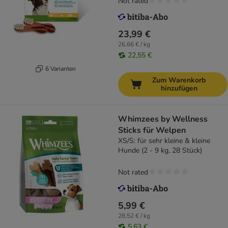
Not rated
23,99 €
26,66 € / kg
22,55 €
6 Varianten
Zum Warenkorb
hinzufügen
Whimzees by Wellness
Sticks für Welpen
XS/S: für sehr kleine & kleine
Hunde (2 - 9 kg, 28 Stück)
Not rated
5,99 €
28,52 € / kg
5,63 €