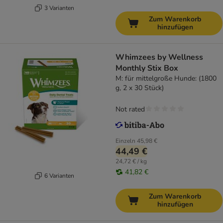
3 Varianten
Zum Warenkorb
hinzufügen
Whimzees by Wellness
Monthly Stix Box
M: für mittelgroße Hunde: (1800
g, 2 x 30 Stück)
Not rated
Einzeln
45,98 €
44,49 €
24,72 € / kg
41,82 €
6 Varianten
Zum Warenkorb
hinzufügen