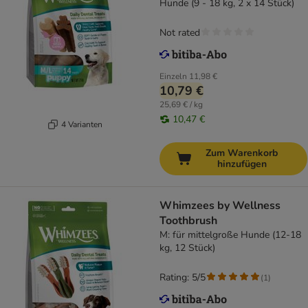
Hunde (9 - 18 kg, 2 x 14 Stück)
Not rated
Einzeln
11,98 €
10,79 €
25,69 € / kg
10,47 €
4 Varianten
Zum Warenkorb
hinzufügen
Whimzees by Wellness
Toothbrush
M: für mittelgroße Hunde (12-18
kg, 12 Stück)
Rating: 5/5
(
1
)