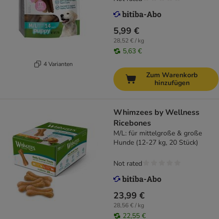
5,99 €
28,52 € / kg
5,63 €
4 Varianten
Zum Warenkorb
hinzufügen
Whimzees by Wellness
Ricebones
M/L: für mittelgroße & große
Hunde (12-27 kg, 20 Stück)
Not rated
23,99 €
28,56 € / kg
22,55 €