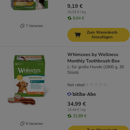
9,19 €
25,53 € / kg
8,64 €
7 Varianten
Zum Warenkorb
hinzufügen
Whimzees by Wellness
Monthly Toothbrush Box
L: für große Hunde (1800 g, 30
Stück)
Not rated
34,99 €
19,44 € / kg
32,89 €
6 Varianten