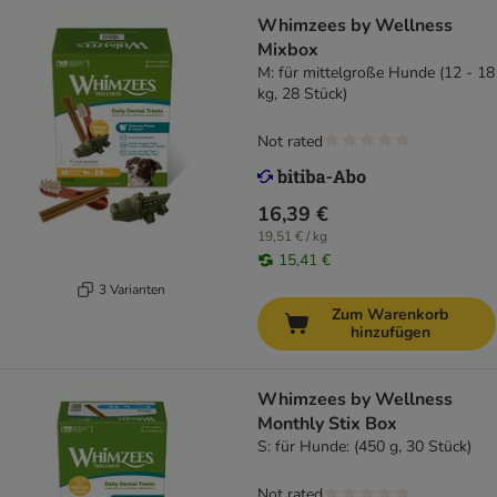
Whimzees by Wellness
Mixbox
M: für mittelgroße Hunde (12 - 18
kg, 28 Stück)
Not rated
16,39 €
19,51 € / kg
15,41 €
3 Varianten
Zum Warenkorb
hinzufügen
Whimzees by Wellness
Monthly Stix Box
S: für Hunde: (450 g, 30 Stück)
Not rated