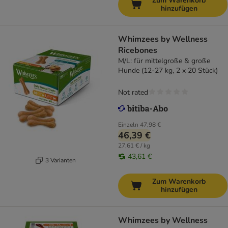
Zum Warenkorb
hinzufügen
Whimzees by Wellness
Ricebones
M/L: für mittelgroße & große
Hunde (12-27 kg, 2 x 20 Stück)
Not rated
Einzeln
47,98 €
46,39 €
27,61 € / kg
43,61 €
3 Varianten
Zum Warenkorb
hinzufügen
Whimzees by Wellness