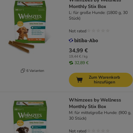
Whimzees by Wellness
Monthly Stix Box
L: für große Hunde: (1800 g, 30
Stück)
Not rated
34,99 €
19,44 € / kg
32,89 €
6 Varianten
Zum Warenkorb
hinzufügen
Whimzees by Wellness
Monthly Stix Box
M: für mittelgroße Hunde: (900 g,
30 Stück)
Not rated