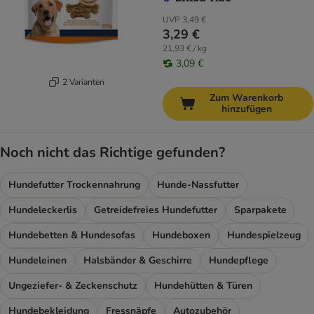
UVP
3,49 €
3,29 €
21,93 € / kg
3,09 €
2 Varianten
Zum Warenkorb
hinzufügen
Noch nicht das Richtige gefunden?
Hundefutter Trockennahrung
Hunde-Nassfutter
Hundeleckerlis
Getreidefreies Hundefutter
Sparpakete
Hundebetten & Hundesofas
Hundeboxen
Hundespielzeug
Hundeleinen
Halsbänder & Geschirre
Hundepflege
Ungeziefer- & Zeckenschutz
Hundehütten & Türen
Hundebekleidung
Fressnäpfe
Autozubehör