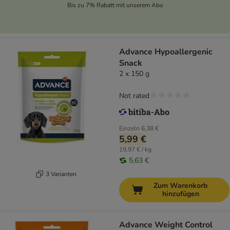
Bis zu 7% Rabatt mit unserem Abo
Advance Hypoallergenic
Snack
2 x 150 g
Not rated
Einzeln
6,38 €
5,99 €
19,97 € / kg
5,63 €
3 Varianten
Zum Warenkorb
hinzufügen
Advance Weight Control