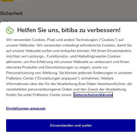
Sicherheit
Security
Helfen Sie uns, bitiba zu verbessern!
Wir verwenden Cookies, Pixel und andere Technologien (“Cookies”) auf
unserer Webseite. Wir verwenden unbedingt erforderliche Cookies, damit Sie
auf unserer Webseite surfen und einkaufen können. Mit Ihrem Einverständnis
FAQ & Kontakt
Allgemeine Geschäftsbedingungen
möchten wir Leistungs-, Funktionelle- und Marketingzwecke-Cookies
Datenschutz
Impressum
Digital Services Act
aktivieren, um Ihre Erfahrung mit unserer Webseite zu verbessern und Ihnen
relevante Produkte und Dienstleistungen zu zeigen, sowie zur
Versandinformationen
Zahlungsarten
Vertrag widerrufen
Personalisierung von Werbung. Sie können jederzeit Änderungen in unserem
Entsorgungs-und Umweltbestimmungen
Präferenz-Center (“Einstellungen anpassen”) vornehmen. Weitere
Informationen über den für die Verarbeitung Ihrer Daten Verantwortlichen, die
Erklärung zur Barrierefreiheit
verarbeiteten personenbezogenen Daten und den Zweck der Verarbeitung
finden Sie unter Präferenz-Center sowie
Datenschutzerklärung
bitiba GmbH
2026
Einstellungen anpassen
Einverstanden und weiter