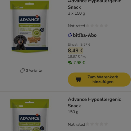
Advance Hypoallergenic
Snack
3 x 150 g
Not rated
Einzeln
9,57 €
8,49 €
18,87 € / kg
7,98 €
3 Varianten
Zum Warenkorb
hinzufügen
Advance Hypoallergenic
Snack
150 g
Not rated