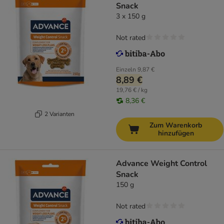
Snack
3 x 150 g
Not rated
Einzeln
9,87 €
8,89 €
19,76 € / kg
8,36 €
2 Varianten
Zum Warenkorb
hinzufügen
Advance Weight Control
Snack
150 g
Not rated