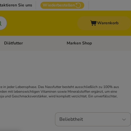
taktieren Sie uns
Wiederbestellen
Warenkorb
Diätfutter
Marken Shop
Zubehör
Kategorie-Menü öffnen: Andere Haustiere
Kategorie-Menü öffnen: Diätfutter
e in jeder Lebensphase. Das Nassfutter besteht ausschließlich zu 100% aus
erden mit lebenswichtigen Vitaminen sowie Mineralstoffen ergänzt, um eine
oja und Geschmacksverstärker, wird komplett verzichtet. Ein unverfälschter,
Beliebtheit