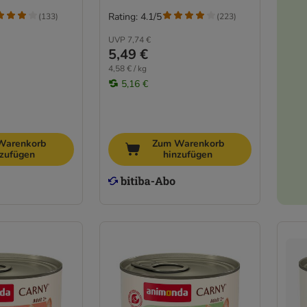
Rating: 4.1/5
(
133
)
(
223
)
UVP
7,74 €
5,49 €
4,58 € / kg
5,16 €
Warenkorb
Zum Warenkorb
nzufügen
hinzufügen