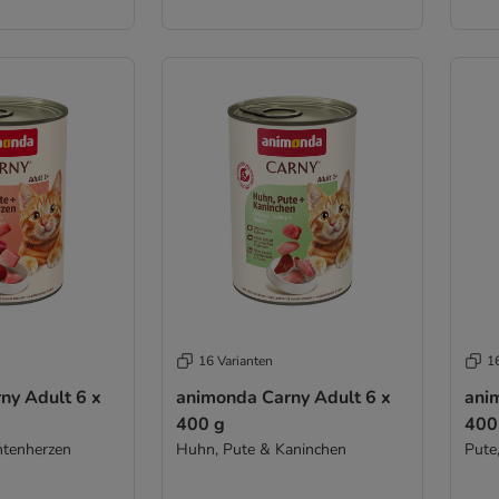
16 Varianten
1
ny Adult 6 x
animonda Carny Adult 6 x
ani
400 g
400
ntenherzen
Huhn, Pute & Kaninchen
Pute