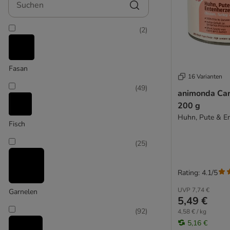
GranataPet
GRAU
Greenwoods
(
2
)
Happy Cat
Hardys LOVE AFFAIR
Herrmann's
Fasan
16 Varianten
Hill’s Science Plan
(
49
)
Hill's Prescription Diet
animonda Car
IAMS
200 g
Huhn, Pute & E
Integra von animonda
Fisch
Josera
JosiCat
(
25
)
Kattovit Spezialdiät
Kattovit Vital Care
Rating: 4.1/5
Kitekat
UVP
7,74 €
Garnelen
KITTY Cat
5,49 €
Leonardo
(
92
)
4,58 € / kg
LifeCat
5,16 €