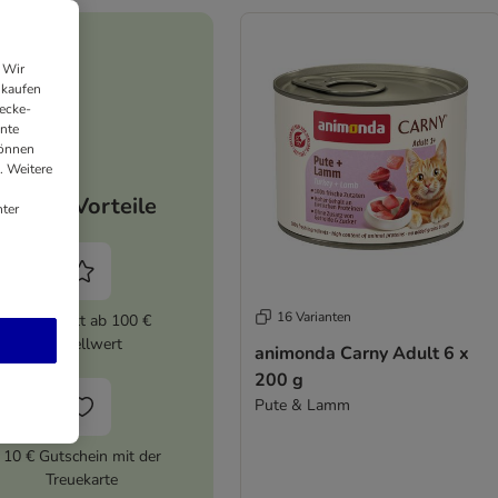
 Wir
nkaufen
ecke-
ante
können
. Weitere
Deine Vorteile
ter
16 Varianten
5% Rabatt ab 100 €
Bestellwert
animonda Carny Adult 6 x
200 g
Pute & Lamm
10 € Gutschein mit der
Treuekarte