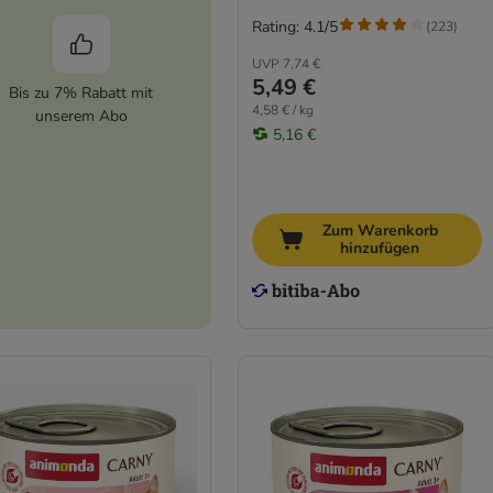
Rating: 4.1/5
(
223
)
UVP
7,74 €
5,49 €
Bis zu 7% Rabatt mit
4,58 € / kg
unserem Abo
5,16 €
Zum Warenkorb
hinzufügen