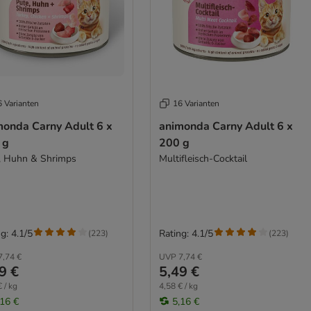
6 Varianten
16 Varianten
monda Carny Adult 6 x
animonda Carny Adult 6 x
 g
200 g
, Huhn & Shrimps
Multifleisch-Cocktail
g: 4.1/5
Rating: 4.1/5
(
223
)
(
223
)
7,74 €
UVP
7,74 €
9 €
5,49 €
 / kg
4,58 € / kg
,16 €
5,16 €