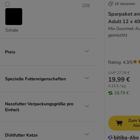
Pussy Deluxe
16 Varianten
(
20
)
Rafi
Sparpaket an
Rosie's Farm
Adult 12 x 4
Sanabelle
Mix Gourmet-Au
Schale
Schesir
gemischt)
Schmusy
Smilla Veterinary Diet
Preis
Smølke
Rating: 4.3/5
SPECIFIC Veterinary Diet
STRAYZ
UVP
27,76 €
19,99 €
Spezielle Futtereigenschaften
Super Benek
4,16 € / kg
Taste of the Wild
18,79 €
Terra Felis
Nassfutter Verpackungsgröße pro
Thrive Complete
Einheit
Trovet
Ultima
Zum 
hi
Venandi Animal
Diätfutter Katze
Virbac Veterinary HPM