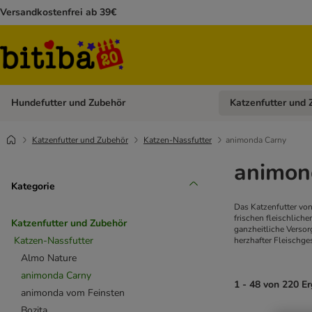
Versandkostenfrei ab 39€
Hundefutter und Zubehör
Katzenfutter und 
Kategorie-Menü öffn
Katzenfutter und Zubehör
Katzen-Nassfutter
animonda Carny
animon
Kategorie
Das Katzenfutter von
frischen fleischlich
Katzenfutter und Zubehör
ganzheitliche Versor
Katzen-Nassfutter
herzhafter Fleischge
Almo Nature
animonda Carny
1 - 48 von 220 E
animonda vom Feinsten
Bozita