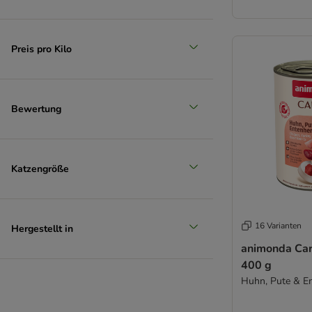
Vitakraft
Wellness Core
Whiskas
Preis pro Kilo
Wiejska Zagroda
Wildes Land
WOW
Bewertung
Yarrah Bio
Getreidefreies Nassfutter
% Sparpakete Nassfutter
Katzengröße
Probierpakete Nassfutter
16 Varianten
Hergestellt in
animonda Car
400 g
Huhn, Pute & E