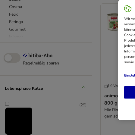
Cosma
Felix
Wir ve
Feringa
verwen
Gourmet
können
Cookie
Miamor
Produk
MjAMjAM
jederz
Inform
Royal Canin
person
Royal Canin Veterinary & Expert
sowie
Regelmäßig sparen
Sheba
Smilla
Einste
Wild Freedom
9 Varianten
Lebensphase Katze
animonda Car
4Vets
800 g
(
29
)
Advance
Mix Rind & Gefl
Advance Veterinary Diets
gemischt)
Applaws
Beaphar