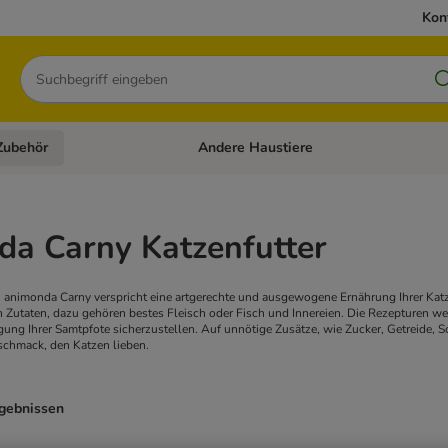
Kon
Suchen
Zubehör
Andere Haustiere
en: Hundefutter und Zubehör
Kategorie-Menü öffnen: Katzenfutter und 
da Carny Katzenfutter
 animonda Carny verspricht eine artgerechte und ausgewogene Ernährung Ihrer Katz
en Zutaten, dazu gehören bestes Fleisch oder Fisch und Innereien. Die Rezepturen w
gung Ihrer Samtpfote sicherzustellen. Auf unnötige Zusätze, wie Zucker, Getreide, S
schmack, den Katzen lieben.
rgebnissen