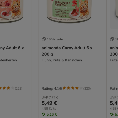
16 Varianten
1
ny Adult 6 x
animonda Carny Adult 6 x
ani
200 g
200
ntenherzen
Huhn, Pute & Kaninchen
Pute
Rating: 4.1/5
Ratin
(
223
)
(
223
)
UVP
7,74 €
UVP
5,49 €
5,4
4,58 € / kg
4,58 €
5,16 €
5