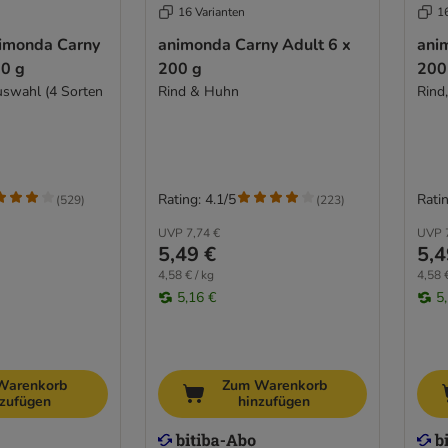
16 Varianten
1
imonda Carny
animonda Carny Adult 6 x
ani
00 g
200 g
200
swahl (4 Sorten
Rind & Huhn
Rind
Rating: 4.1/5
Ratin
(
529
)
(
223
)
UVP
7,74 €
UVP
5,49 €
5,4
4,58 € / kg
4,58 €
5,16 €
5
Warenkorb
Zum Warenkorb
nzufügen
hinzufügen