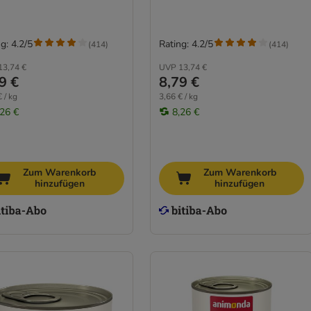
g: 4.2/5
Rating: 4.2/5
(
414
)
(
414
)
13,74 €
UVP
13,74 €
9 €
8,79 €
 / kg
3,66 € / kg
,26 €
8,26 €
Zum Warenkorb
Zum Warenkorb
hinzufügen
hinzufügen