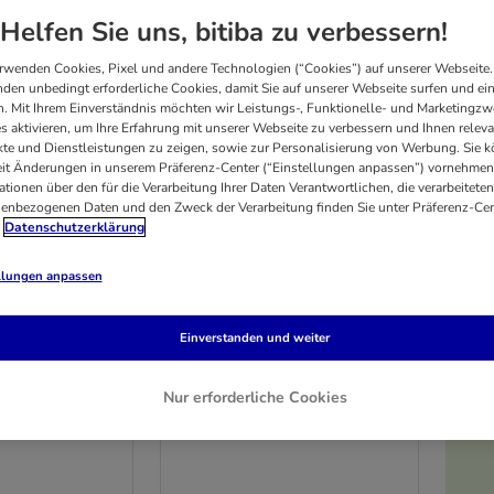
Helfen Sie uns, bitiba zu verbessern!
rwenden Cookies, Pixel und andere Technologien (“Cookies”) auf unserer Webseite.
den unbedingt erforderliche Cookies, damit Sie auf unserer Webseite surfen und ei
. Mit Ihrem Einverständnis möchten wir Leistungs-, Funktionelle- und Marketingzw
s aktivieren, um Ihre Erfahrung mit unserer Webseite zu verbessern und Ihnen relev
te und Dienstleistungen zu zeigen, sowie zur Personalisierung von Werbung. Sie 
eit Änderungen in unserem Präferenz-Center (“Einstellungen anpassen”) vornehmen
ationen über den für die Verarbeitung Ihrer Daten Verantwortlichen, die verarbeiteten
enbezogenen Daten und den Zweck der Verarbeitung finden Sie unter Präferenz-Cen
Datenschutzerklärung
llungen anpassen
16 Varianten
Einverstanden und weiter
ny Adult 6 x
animonda Carny Adult 6 x
200 g
Nur erforderliche Cookies
ügel (3 Sorten
Huhn & Lachs