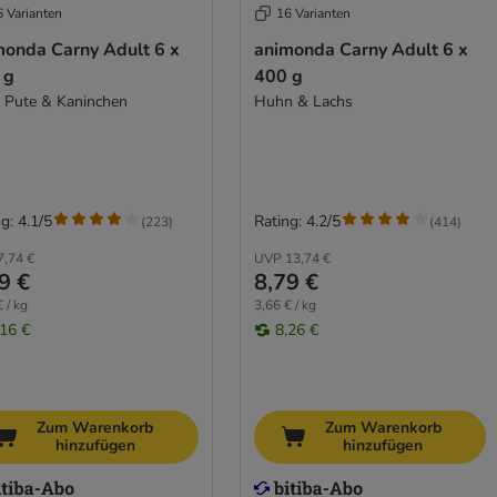
6 Varianten
16 Varianten
monda Carny Adult 6 x
animonda Carny Adult 6 x
 g
400 g
, Pute & Kaninchen
Huhn & Lachs
g: 4.1/5
Rating: 4.2/5
(
223
)
(
414
)
7,74 €
UVP
13,74 €
9 €
8,79 €
 / kg
3,66 € / kg
,16 €
8,26 €
Zum Warenkorb
Zum Warenkorb
hinzufügen
hinzufügen