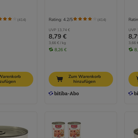
Rating: 4.2/5
Ratin
(
414
)
(
414
)
UVP
13,74 €
UVP
8,79 €
8,7
3,66 € / kg
3,66 €
8,26 €
8
Warenkorb
Zum Warenkorb
nzufügen
hinzufügen