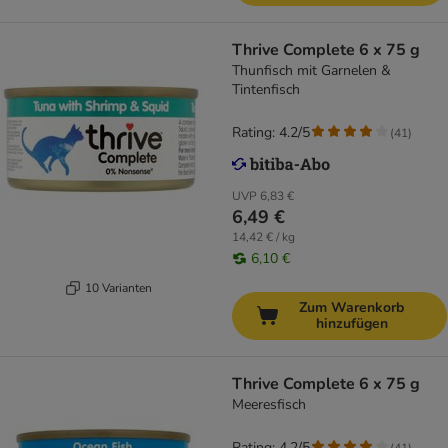
Thrive Complete 6 x 75 g
Thunfisch mit Garnelen &
Tintenfisch
Rating: 4.2/5
(
41
)
UVP
6,83 €
6,49 €
14,42 € / kg
6,10 €
10 Varianten
Zum Warenkorb
hinzufügen
Thrive Complete 6 x 75 g
Meeresfisch
Rating: 4.2/5
(
41
)