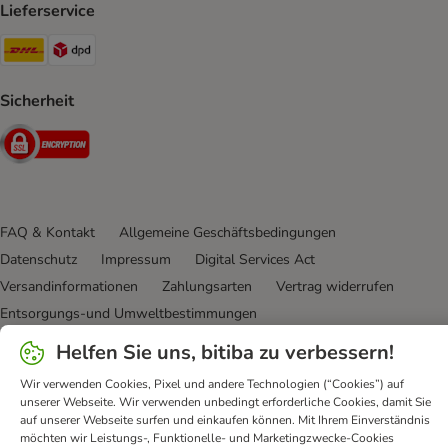
Lieferservice
DHL Shipping Method
DPD Shipping Method
Sicherheit
Security
FAQ & Kontakt
Allgemeine Geschäftsbedingungen
Datenschutz
Impressum
Digital Services Act
Versandinformationen
Zahlungsarten
Vertrag widerrufen
Entsorgungs-und Umweltbestimmungen
Erklärung zur Barrierefreiheit
Helfen Sie uns, bitiba zu verbessern!
bitiba GmbH
2026
Wir verwenden Cookies, Pixel und andere Technologien (“Cookies”) auf
unserer Webseite. Wir verwenden unbedingt erforderliche Cookies, damit Sie
auf unserer Webseite surfen und einkaufen können. Mit Ihrem Einverständnis
möchten wir Leistungs-, Funktionelle- und Marketingzwecke-Cookies