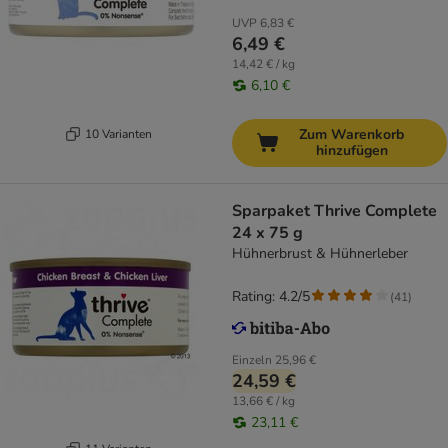
UVP
6,83 €
6,49 €
14,42 € / kg
6,10 €
Zum Warenkorb
10 Varianten
hinzufügen
Sparpaket Thrive Complete
24 x 75 g
Hühnerbrust & Hühnerleber
Rating: 4.2/5
(
41
)
Einzeln
25,96 €
24,59 €
13,66 € / kg
23,11 €