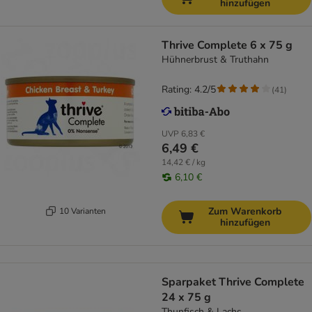
hinzufügen
Thrive Complete 6 x 75 g
Hühnerbrust & Truthahn
Rating: 4.2/5
(
41
)
UVP
6,83 €
6,49 €
14,42 € / kg
6,10 €
Zum Warenkorb
10 Varianten
hinzufügen
Sparpaket Thrive Complete
24 x 75 g
Thunfisch & Lachs