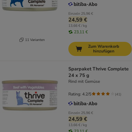
Einzeln
25,96 €
24,59 €
13,66 € / kg
23,11 €
11 Varianten
Zum Warenkorb
hinzufügen
Sparpaket Thrive Complete
24 x 75 g
Rind mit Gemüse
Rating: 4.2/5
(
41
)
Einzeln
25,96 €
24,59 €
13,66 € / kg
23,11 €