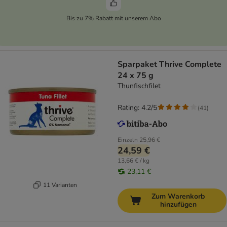
Bis zu 7% Rabatt mit unserem Abo
Sparpaket Thrive Complete
24 x 75 g
Thunfischfilet
Rating: 4.2/5
(
41
)
Einzeln
25,96 €
24,59 €
13,66 € / kg
23,11 €
11 Varianten
Zum Warenkorb
hinzufügen