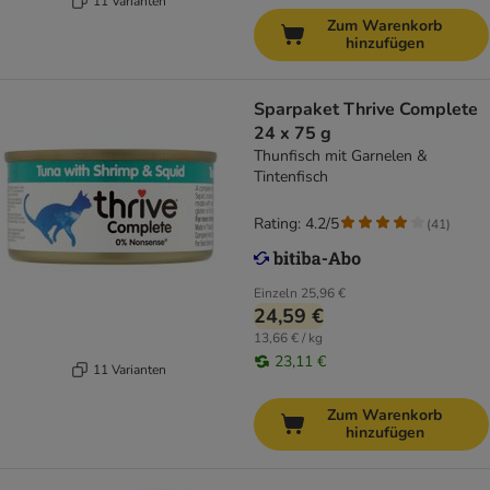
11 Varianten
Zum Warenkorb
hinzufügen
Sparpaket Thrive Complete
24 x 75 g
Thunfisch mit Garnelen &
Tintenfisch
Rating: 4.2/5
(
41
)
Einzeln
25,96 €
24,59 €
13,66 € / kg
23,11 €
11 Varianten
Zum Warenkorb
hinzufügen