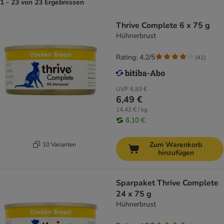
1 - 23 von 23 Ergebnissen
Thrive Complete 6 x 75 g
Hühnerbrust
Rating: 4.2/5
(
41
)
UVP
6,83 €
6,49 €
14,42 € / kg
6,10 €
Zum Warenkorb
10 Varianten
hinzufügen
Sparpaket Thrive Complete
24 x 75 g
Hühnerbrust