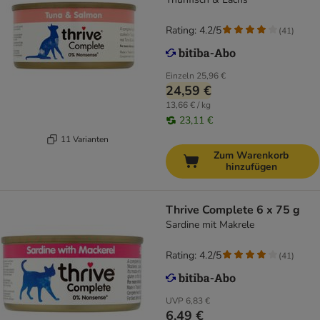
Rating: 4.2/5
(
41
)
Einzeln
25,96 €
24,59 €
13,66 € / kg
23,11 €
11 Varianten
Zum Warenkorb
hinzufügen
Thrive Complete 6 x 75 g
Sardine mit Makrele
Rating: 4.2/5
(
41
)
UVP
6,83 €
6,49 €