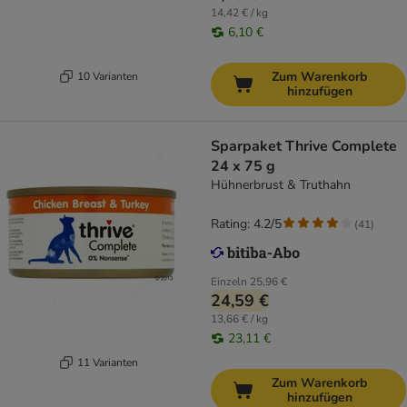
14,42 € / kg
6,10 €
Zum Warenkorb
10 Varianten
hinzufügen
Sparpaket Thrive Complete
24 x 75 g
Hühnerbrust & Truthahn
Rating: 4.2/5
(
41
)
Einzeln
25,96 €
24,59 €
13,66 € / kg
23,11 €
11 Varianten
Zum Warenkorb
hinzufügen