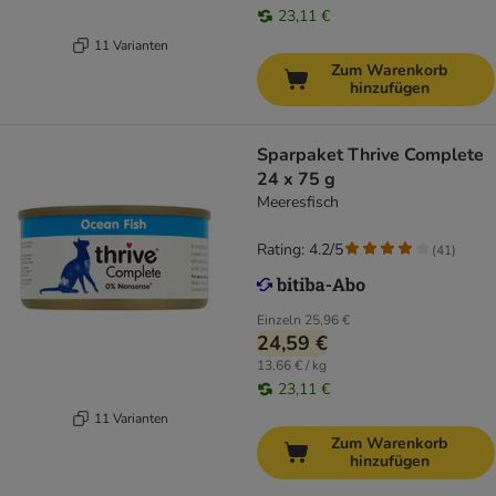
23,11 €
11 Varianten
Zum Warenkorb
hinzufügen
Sparpaket Thrive Complete
24 x 75 g
Meeresfisch
Rating: 4.2/5
(
41
)
Einzeln
25,96 €
24,59 €
13,66 € / kg
23,11 €
11 Varianten
Zum Warenkorb
hinzufügen