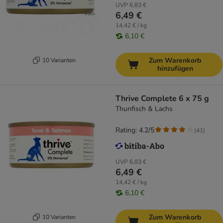
UVP
6,83 €
6,49 €
14,42 € / kg
6,10 €
Zum Warenkorb
10 Varianten
hinzufügen
Thrive Complete 6 x 75 g
Thunfisch & Lachs
Rating: 4.2/5
(
41
)
UVP
6,83 €
6,49 €
14,42 € / kg
6,10 €
Zum Warenkorb
10 Varianten