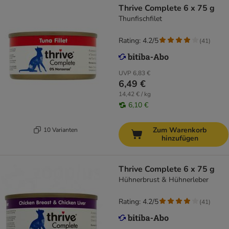
Thrive Complete 6 x 75 g
Thunfischfilet
Rating: 4.2/5
(
41
)
UVP
6,83 €
6,49 €
14,42 € / kg
6,10 €
Zum Warenkorb
10 Varianten
hinzufügen
Thrive Complete 6 x 75 g
Hühnerbrust & Hühnerleber
Rating: 4.2/5
(
41
)