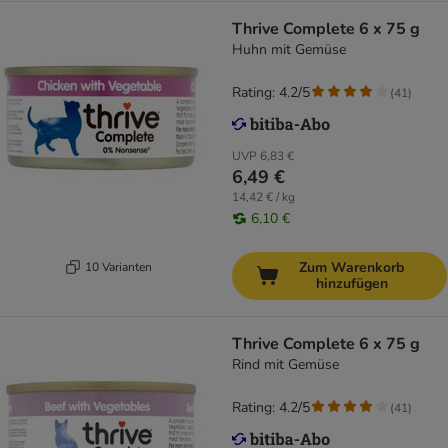
Thrive Complete 6 x 75 g
Huhn mit Gemüse
Rating: 4.2/5
(
41
)
UVP
6,83 €
6,49 €
14,42 € / kg
6,10 €
Zum Warenkorb
10 Varianten
hinzufügen
Thrive Complete 6 x 75 g
Rind mit Gemüse
Rating: 4.2/5
(
41
)