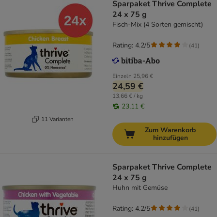
Sparpaket Thrive Complete
24 x 75 g
Fisch-Mix (4 Sorten gemischt)
Rating: 4.2/5
(
41
)
Einzeln
25,96 €
24,59 €
13,66 € / kg
23,11 €
11 Varianten
Zum Warenkorb
hinzufügen
Sparpaket Thrive Complete
24 x 75 g
Huhn mit Gemüse
Rating: 4.2/5
(
41
)