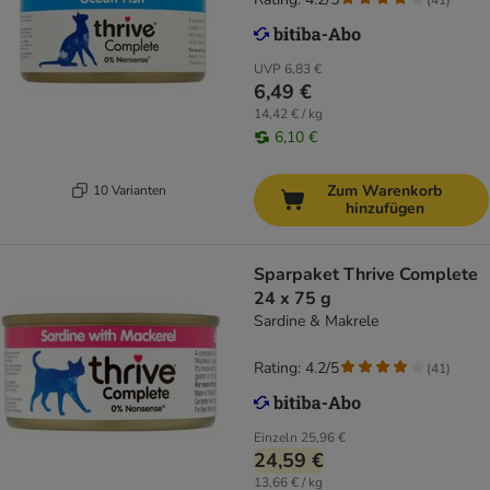
UVP
6,83 €
6,49 €
14,42 € / kg
6,10 €
Zum Warenkorb
10 Varianten
hinzufügen
Sparpaket Thrive Complete
24 x 75 g
Sardine & Makrele
Rating: 4.2/5
(
41
)
Einzeln
25,96 €
24,59 €
13,66 € / kg