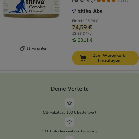
Rating: 4.2/5
(
41
)
Einzeln
25,96 €
24,59 €
13,66 € / kg
23,11 €
11 Varianten
Zum Warenkorb
hinzufügen
Deine Vorteile
5% Rabatt ab 100 € Bestellwert
10 € Gutschein mit der Treuekarte