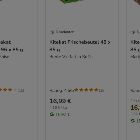
6 Varianten
6 
tekat
Kitekat Frischebeutel 48 x
Kite
 96 x 85 g
85 g
85 
 Soße
Bunte Vielfalt in Soße
Mark
Rating: 4.6/5
Ratin
(
15
)
(
28
)
16,99 €
Einze
16,
4,16 € / kg
15,97 €
3,97 €
1