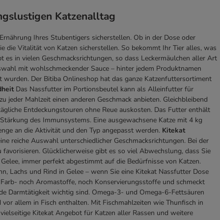
ngslustigen Katzenalltag
Ernährung Ihres Stubentigers sicherstellen. Ob in der Dose oder
ie die Vitalität von Katzen sicherstellen. So bekommt Ihr Tier alles, was
bt es in vielen Geschmacksrichtungen, so dass Leckermäulchen aller Art
auswahl mit wohlschmeckender Sauce – hinter jedem Produktnamen
t wurden. Der Bitiba Onlineshop hat das ganze Katzenfuttersortiment
dheit
Das Nassfutter im Portionsbeutel kann als Alleinfutter für
u jeder Mahlzeit einen anderen Geschmack anbieten. Gleichbleibend
g tägliche Entdeckungstouren ohne Reue auskosten. Das Futter enthält
ur Stärkung des Immunsystems. Eine ausgewachsene Katze mit 4 kg
rmenge an die Aktivität und den Typ angepasst werden.
Kitekat
eine reiche Auswahl unterschiedlicher Geschmacksrichtungen. Bei der
 favorisieren. Glücklicherweise gibt es so viel Abwechslung, dass Sie
 Gelee, immer perfekt abgestimmt auf die Bedürfnisse von Katzen.
n, Lachs und Rind in Gelee – wenn Sie eine Kitekat Nassfutter Dose
he Farb- noch Aromastoffe, noch Konservierungsstoffe und schmeckt
sunde Darmtätigkeit wichtig sind. Omega-3- und Omega-6-Fettsäuren
d vor allem in Fisch enthalten. Mit Fischmahlzeiten wie Thunfisch in
vielseitige Kitekat Angebot für Katzen aller Rassen und weitere