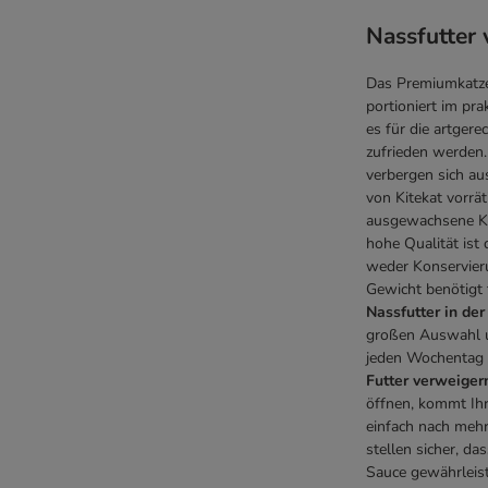
Vitakraft
Nassfutter 
Wellness Core
Whiskas
Das Premiumkatzen
Wiejska Zagroda
portioniert im pra
Wildes Land
es für die artger
WOW
zufrieden werden
Yarrah Bio
verbergen sich au
von Kitekat vorrät
ausgewachsene Kat
Getreidefreies Nassfutter
hohe Qualität ist
% Sparpakete Nassfutter
weder Konservieru
Probierpakete Nassfutter
Gewicht benötigt 
Nassfutter in der
großen Auswahl unt
jeden Wochentag e
Futter verweiger
öffnen, kommt Ihr
einfach nach mehr
stellen sicher, da
Sauce gewährleist