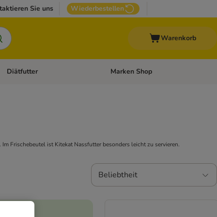
taktieren Sie uns
Wiederbestellen
Warenkorb
Diätfutter
Marken Shop
Zubehör
Kategorie-Menü öffnen: Andere Haustiere
Kategorie-Menü öffnen: Diätfutter
Im Frischebeutel ist Kitekat Nassfutter besonders leicht zu servieren.
Beliebtheit