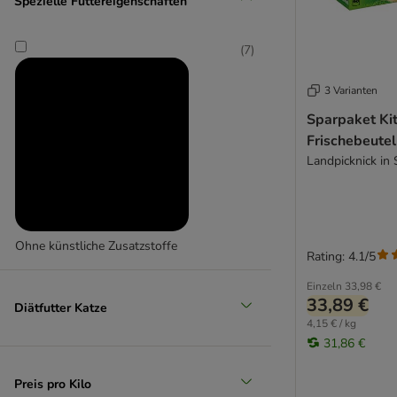
Spezielle Futtereigenschaften
GranataPet
Rind & Kalb
GRAU
Greenwoods
(
7
)
Happy Cat
3 Varianten
Hardys LOVE AFFAIR
Herrmann's
Sparpaket Ki
Hill’s Science Plan
Frischebeutel
Hill's Prescription Diet
Landpicknick in
IAMS
Integra von animonda
Josera
Ohne künstliche Zusatzstoffe
JosiCat
Rating: 4.1/5
Kattovit Spezialdiät
Einzeln
33,98 €
Kattovit Vital Care
33,89 €
Diätfutter Katze
Kitekat
4,15 € / kg
KITTY Cat
31,86 €
Leonardo
LifeCat
Preis pro Kilo