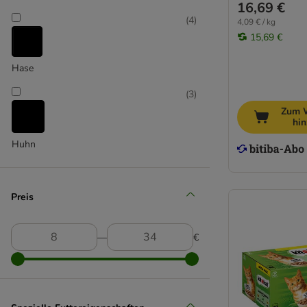
Best Nature
16,69 €
Brekkies
(
4
)
4,09 € / kg
Butcher's
15,69 €
Carnilove
Hase
Catessy
Catit
(
3
)
Cat´s Love
Zum 
catz finefood
hi
Concept for Life
Huhn
Concept for Life Veterinary Diet
(
3
)
Cosma Nature
Disugual
Preis
Dogs'n Tiger
Lachs
Encore
―
€
Eukanuba
(
4
)
FairCat / Green Petfood
Forza10
GimCat