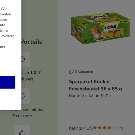
 Wir
nkaufen
ecke-
ante
können
. Weitere
Deine Vorteile
ter
3 Varianten
5% Rabatt ab 100 €
Bestellwert
Sparpaket Kitekat
Frischebeutel 96 x 85 g
Bunte Vielfalt in Soße
10 € Gutschein mit der
Treuekarte
Rating: 4.1/5
(
15
)