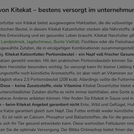
von Kitekat – bestens versorgt im unternehmu
futter von Kitekat bietet ausgewogene Mahlzeiten, die die vollwertige 
ktischen Beutel, in diesem Kitekat Katzenfutter stecken alle Nährstoffe, d
echte Entwicklung und ein gesundes Leben braucht. Kitekat Nassfutter gi
.
Landpicknick
,
Jagdschmaus
,
Bunte Vielfalt
, Fischbox oder die Fleisch
sgewählte Zutaten, die in einzigartigen Kombinationen zusammengestell
ig.
Kitekat Katzenfutter Portionsbeutel – ein Napf voll frischer Gesun
zen gereicht werden. Mit den praktischen Portionsbeuteln können Sie z
 dem Hersteller besonders wichtig. So versorgt kann Ihr kleiner Lieblin
ngsstoffe noch künstliche Aromastoffe, ist aber reich an Vitaminen z
täglich etwa 2,5 Portionsbeutel (208 kcal). Allerdings sollte die Futte
 Dose – keine Zusatzstoffe, viele Vitamine
Kitekat Dosenfutter bietet 
erschiedlicher Zutaten dürfte es nicht immer leichtfallen, eine Sorte zu
twas Anderes anbieten können. Hier finden Sie Kitekat in Sauce und in
n – beim Kitekat Angebot garantiert nicht
Ente, Wild und Geflügel, Huh
e Katze garantiert gleich zum Napf. Das Futter enthält weder künstlic
. Es ist reich an Calcium, Phosphor und Ballaststoffen, die für die ge
ss sich Ihr Tier gesund entwickeln kann. Diese wertvollen Fettsäuren sin
en Sie die optimale Versorgung. Der Bitiba Onlineshop bietet Ihnen das 