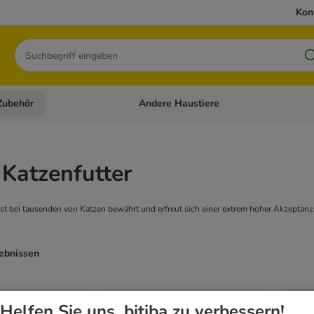
Kon
Suchen
Zubehör
Andere Haustiere
en: Hundefutter und Zubehör
Kategorie-Menü öffnen: Katzenfutter und 
 Katzenfutter
ist bei tausenden von Katzen bewährt und erfreut sich einer extrem hoher Akzeptanz. 
gebnissen
Helfen Sie uns, bitiba zu verbessern!