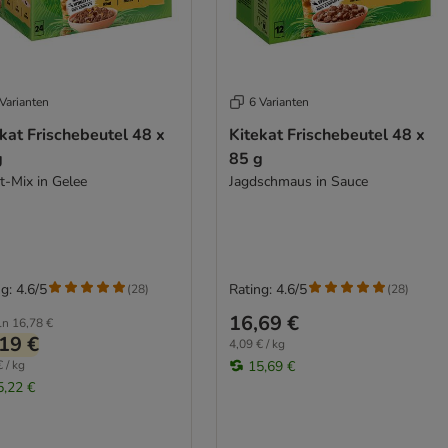
Varianten
6 Varianten
kat Frischebeutel 48 x
Kitekat Frischebeutel 48 x
g
85 g
t-Mix in Gelee
Jagdschmaus in Sauce
g: 4.6/5
Rating: 4.6/5
(
28
)
(
28
)
16,69 €
ln
16,78 €
19 €
4,09 € / kg
 / kg
15,69 €
5,22 €