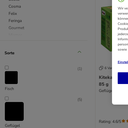
Cosma
Wir ve
Felix
verwen
können
Feringa
Cookie
Gourmet
Produk
jederz
Miamor
Inform
MjAMjAM
person
Royal Canin
sowie
Sorte
Royal Canin Veterinary & Expert
Einste
Sheba
6 Varianten
(
1
)
Smilla
Kitekat Frisc
Wild Freedom
85 g
Fisch
Geflügel-Allerle
4Vets
(
5
)
Advance
Advance Veterinary Diets
Applaws
Beaphar
Rating: 4.6/5
Geflügel