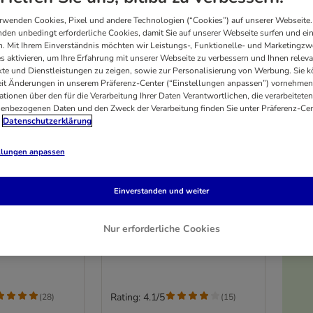
rwenden Cookies, Pixel und andere Technologien (“Cookies”) auf unserer Webseite.
den unbedingt erforderliche Cookies, damit Sie auf unserer Webseite surfen und ei
. Mit Ihrem Einverständnis möchten wir Leistungs-, Funktionelle- und Marketingzw
s aktivieren, um Ihre Erfahrung mit unserer Webseite zu verbessern und Ihnen relev
te und Dienstleistungen zu zeigen, sowie zur Personalisierung von Werbung. Sie 
eit Änderungen in unserem Präferenz-Center (“Einstellungen anpassen”) vornehmen
ationen über den für die Verarbeitung Ihrer Daten Verantwortlichen, die verarbeiteten
enbezogenen Daten und den Zweck der Verarbeitung finden Sie unter Präferenz-Cen
Datenschutzerklärung
llungen anpassen
3 Varianten
hebeutel 48 x
Sparpaket Kitekat
Einverstanden und weiter
Frischebeutel 96 x 85 g
i in Gelee
Mix (Bunte Vielfalt in Soße,
Nur erforderliche Cookies
Landpicknick in Soße)
Rating: 4.1/5
(
28
)
(
15
)