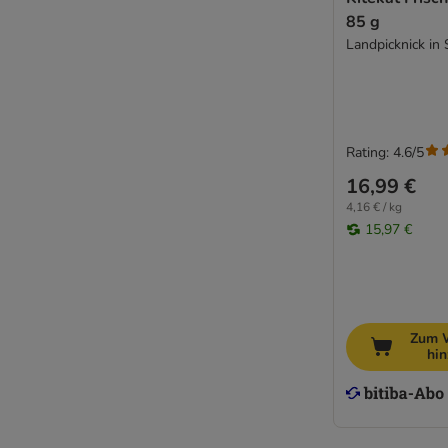
Pussy Deluxe
85 g
Rafi
Landpicknick in
Rosie's Farm
Sanabelle
Schesir
Schmusy
Rating: 4.6/5
Smilla Veterinary Diet
Smølke
16,99 €
SPECIFIC Veterinary Diet
4,16 € / kg
15,97 €
STRAYZ
Super Benek
Taste of the Wild
Terra Felis
Thrive Complete
Zum 
hi
Trovet
Ultima
Venandi Animal
Virbac Veterinary HPM