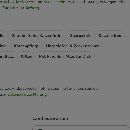
ormal aktive Katzen
und
Katzensenioren
, die sich wenig bewegen. Mit
n.
Zurück zum Anfang
lis
Getreidefreies Katzenfutter
Sparpakete
Katzenstreu
ätze
Katzenpflege
Ungeziefer- & Zeckenschutz
Futterergänzung & Spezialfutter
Kitten
Pet Parents - Alles für Dich
erzeit widersprechen, ohne dass hierfür andere als die
erer
Datenschutzerklärung
.
Land auswählen