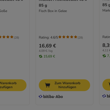
85 
85 g
Mark
 Soße
Fisch Box in Gelee
Ratin
Rating: 4.6/5
(
28
)
(
28
)
8,3
16,69 €
4,11 €
4,09 € / kg
7
15,69 €
Warenkorb
Zum Warenkorb
nzufügen
hinzufügen