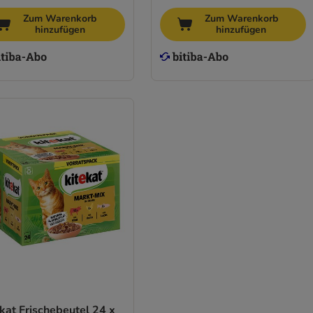
Zum Warenkorb
Zum Warenkorb
hinzufügen
hinzufügen
kat Frischebeutel 24 x