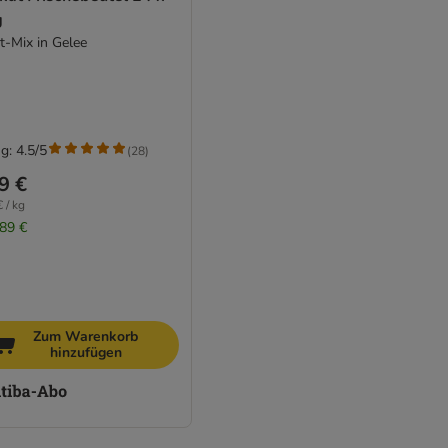
g
t-Mix in Gelee
g: 4.5/5
(
28
)
9 €
 / kg
,89 €
Zum Warenkorb
hinzufügen