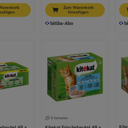
Warenkorb
Zum Warenkorb
nzufügen
hinzufügen
6 Varianten
Kite
hebeutel 48 x
Kitekat Frischebeutel 48 x