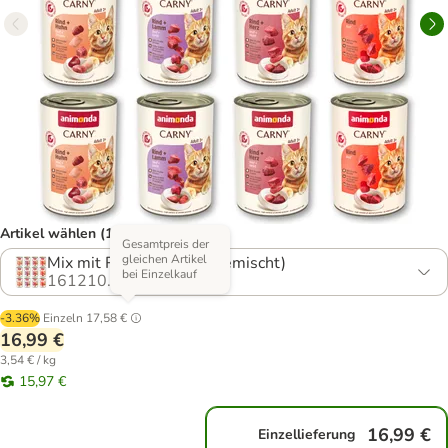
Artikel wählen (17 Varianten)
Gesamtpreis der
gleichen Artikel
Mix mit Rind (4 Sorten gemischt)
bei Einzelkauf
161210.2
-3.36%
Einzeln
17,58 €
16,99 €
3,54 € / kg
15,97 €
16,99 €
Einzellieferung