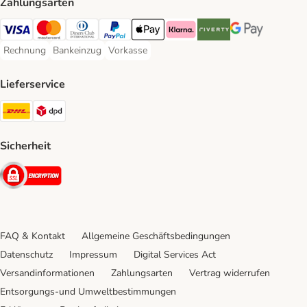
Zahlungsarten
Visa Payment Method
Mastercard Payment Method
Diners Club Payment Method
PayPal Payment Method
Apple Pay Payment Method
Klarna Payment Method
Riverty Payment Method
Google Pay Paym
Rechnung
Bankeinzug
Vorkasse
Rechnung Payment Method
Bankeinzug Payment Method
Vorkasse Payment Method
Lieferservice
DHL Shipping Method
DPD Shipping Method
Sicherheit
Security
FAQ & Kontakt
Allgemeine Geschäftsbedingungen
Datenschutz
Impressum
Digital Services Act
Versandinformationen
Zahlungsarten
Vertrag widerrufen
Entsorgungs-und Umweltbestimmungen