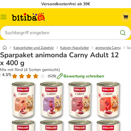
Versandkostenfrei ab 39€
Menü
Suchen
Katzenfutter und Zubehör
Katzen-Nassfutter
animonda Carny
Sp
Sparpaket animonda Carny Adult 12
x 400 g
Mix mit Rind (4 Sorten gemischt)
: 4.3/5
Bewertung schreiben
(
529
)