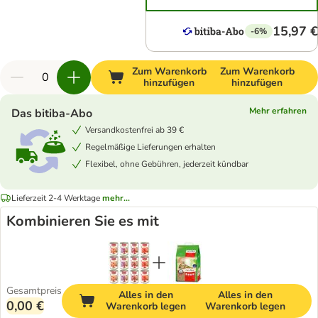
15,97 €
-6%
Zum Warenkorb
Zum Warenkorb
hinzufügen
hinzufügen
Mehr erfahren
Das bitiba-Abo
Versandkostenfrei ab 39 €
Regelmäßige Lieferungen erhalten
Flexibel, ohne Gebühren, jederzeit kündbar
Lieferzeit 2-4 Werktage
mehr...
Kombinieren Sie es mit
Gesamtpreis
Alles in den
Alles in den
0,00 €
Warenkorb legen
Warenkorb legen