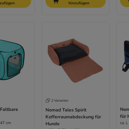
nzufügen
hinzufügen
2 Varianten
Faltbare
Noma
Nomad Tales Spirit
für 
Kofferraumabdeckung für
 47 cm
ca. 
Hunde