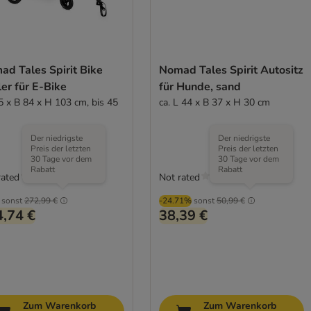
ad Tales Spirit Bike
Nomad Tales Spirit Autositz
ler für E-Bike
für Hunde, sand
5 x B 84 x H 103 cm, bis 45
ca. L 44 x B 37 x H 30 cm
Der niedrigste
Der niedrigste
Preis der letzten
Preis der letzten
30 Tage vor dem
30 Tage vor dem
Rabatt
Rabatt
rated
Not rated
sonst
272,99 €
-24.71%
sonst
50,99 €
,74 €
38,39 €
Zum Warenkorb
Zum Warenkorb