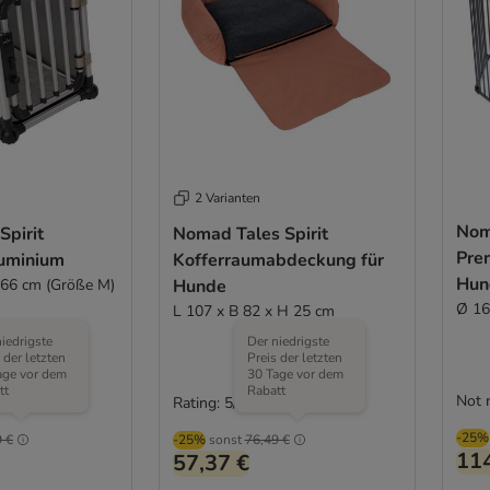
2 Varianten
Nom
Spirit
Nomad Tales Spirit
Pre
uminium
Kofferraumabdeckung für
Hun
 66 cm (Größe M)
Hunde
Ø 16
L 107 x B 82 x H 25 cm
iedrigste
Der niedrigste
 der letzten
Preis der letzten
age vor dem
30 Tage vor dem
tt
Rabatt
Not 
Rating: 5/5
(
2
)
(
1
)
-25%
 €
-25%
sonst
76,49 €
114
57,37 €