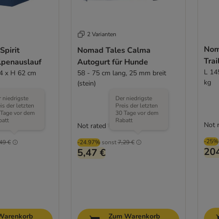
2 Varianten
Nom
Spirit
Nomad Tales Calma
Trai
lpenauslauf
Autogurt für Hunde
L 14
24 x H 62 cm
58 - 75 cm lang, 25 mm breit
kg
(stein)
 niedrigste
Der niedrigste
is der letzten
Preis der letzten
 Tage vor dem
30 Tage vor dem
batt
Rabatt
Not 
Not rated
-25%
49 €
-24.97%
sonst
7,29 €
204
5,47 €
Warenkorb
Zum Warenkorb