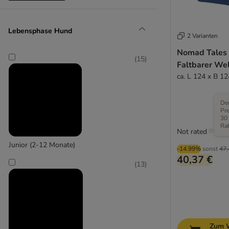
Mittel 11-25 kg
Lebensphase Hund
2 Varianten
(
3
)
Nomad Tales 
(
15
)
Faltbarer We
ca. L 124 x B 1
Der
Groß 26-45 kg
Pre
30
Ra
(
1
)
Not rated
Junior (2-12 Monate)
-14.99%
sonst
47,
40,37 €
(
13
)
Extra-groß > 45 kg
Zum 