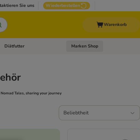
taktieren Sie uns
Wiederbestellen
Warenkorb
Diätfutter
Marken Shop
Zubehör
Kategorie-Menü öffnen: Andere Haustiere
Kategorie-Menü öffnen: Diätfutter
ehör
.
Nomad Tales, sharing your journey
Beliebtheit