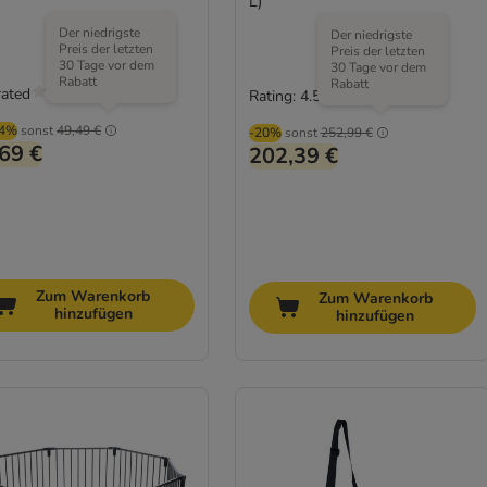
L)
Der niedrigste
Der niedrigste
Preis der letzten
Preis der letzten
30 Tage vor dem
30 Tage vor dem
Rabatt
Rabatt
rated
Rating: 4.5/5
(
2
)
84%
sonst
49,49 €
-20%
sonst
252,99 €
69 €
202,39 €
Zum Warenkorb
Zum Warenkorb
hinzufügen
hinzufügen