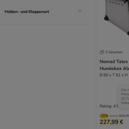
Hütten- und Klappenart
3 Varianten
Nomad Tales 
Hundebox Al
B 60 x T 81 x H
Der n
Preis
30 T
Raba
Rating: 4.5/5
-25%
sonst
303,99
227,99 €