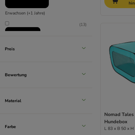
hi
Erwachsen (+1 Jahre)
(
13
)
Preis
Senior (+7 Jahre)
Bewertung
Material
Nomad Tales 
Hundebox
Farbe
L 83 x B 50 x H