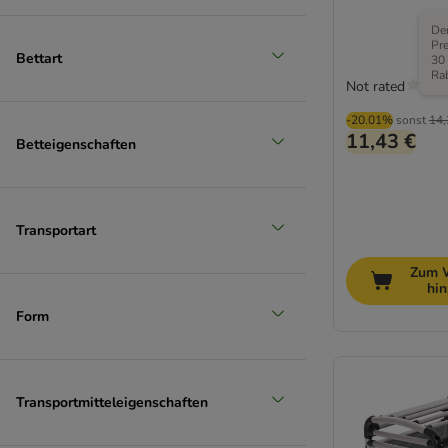
Der
Pre
Bettart
30
Ra
Not rated
-20.01%
sonst
14,
11,43 €
Betteigenschaften
Transportart
Zum 
hi
Form
Transportmitteleigenschaften