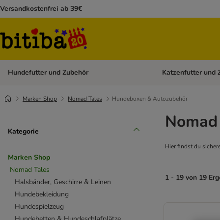
Versandkostenfrei ab 39€
Hundefutter und Zubehör
Katzenfutter und 
Kategorie-Menü öffn
Marken Shop
Nomad Tales
Hundeboxen & Autozubehör
Nomad 
Kategorie
Hier findst du sic
Marken Shop
Nomad Tales
1 - 19 von 19 Er
Halsbänder, Geschirre & Leinen
Hundebekleidung
Hundespielzeug
Hundebetten & Hundeschlafplätze