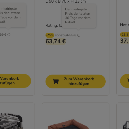
L 90 x B 70 x H 23 cm
 niedrigste
Der niedrigste
is der letzten
Preis der letzten
 Tage vor dem
30 Tage vor dem
batt
Rabatt
Not 
Rating: 5/5
(
1
)
29 €
-23.
-25%
sonst
84,99 €
37,
63,74 €
Warenkorb
Zum Warenkorb
nzufügen
hinzufügen