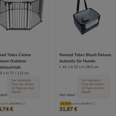
ad Tales Calma
Nomad Tales Blush Deluxe
mium Outdoor
Autositz für Hunde
delaufstall
L 42 x B 32 x H 28,5 cm
0 x H 77 / 113 cm
Der niedrigste
Der niedrigste
Preis der letzten
Preis der letzten
30 Tage vor dem
30 Tage vor dem
Rabatt
Rabatt
rated
Not rated
sonst
152,99 €
-24.99%
sonst
42,49 €
,74 €
31,87 €