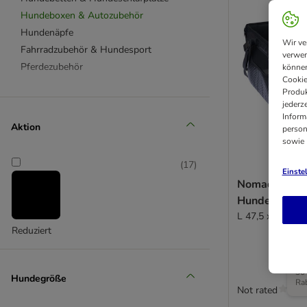
Hundeboxen & Autozubehör
Hundenäpfe
Wir ve
Fahrradzubehör & Hundesport
verwen
Pferdezubehör
können
Cookie
Produk
jederz
Inform
Aktion
person
sowie
(
17
)
Einste
Nomad Tales 
Hunde, ebony
L 47,5 x B 38 x
Reduziert
Der
Pre
30
Hundegröße
Ra
Not rated