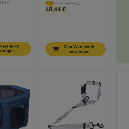
99 €
-15%
sonst
56,99 €
48,44 €
Warenkorb
Zum Warenkorb
nzufügen
hinzufügen