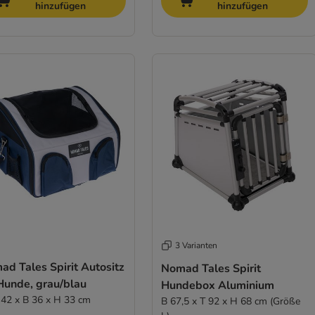
hinzufügen
hinzufügen
3 Varianten
d Tales Spirit Autositz
Nomad Tales Spirit
Hunde, grau/blau
Hundebox Aluminium
L 42 x B 36 x H 33 cm
B 67,5 x T 92 x H 68 cm (Größe