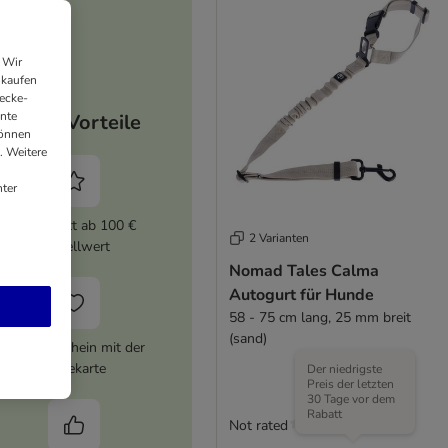
 Wir
nkaufen
ecke-
ante
Deine Vorteile
können
. Weitere
ter
5% Rabatt ab 100 €
2 Varianten
Bestellwert
Nomad Tales Calma
Autogurt für Hunde
58 - 75 cm lang, 25 mm breit
(sand)
10 € Gutschein mit der
Treuekarte
Der niedrigste
Preis der letzten
30 Tage vor dem
Rabatt
Not rated