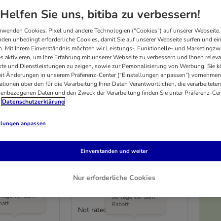
Helfen Sie uns, bitiba zu verbessern!
rwenden Cookies, Pixel und andere Technologien (“Cookies”) auf unserer Webseite.
den unbedingt erforderliche Cookies, damit Sie auf unserer Webseite surfen und ei
. Mit Ihrem Einverständnis möchten wir Leistungs-, Funktionelle- und Marketingzw
s aktivieren, um Ihre Erfahrung mit unserer Webseite zu verbessern und Ihnen relev
te und Dienstleistungen zu zeigen, sowie zur Personalisierung von Werbung. Sie 
eit Änderungen in unserem Präferenz-Center (“Einstellungen anpassen”) vornehmen
ationen über den für die Verarbeitung Ihrer Daten Verantwortlichen, die verarbeiteten
enbezogenen Daten und den Zweck der Verarbeitung finden Sie unter Präferenz-Cen
Datenschutzerklärung
2 Varianten
llungen anpassen
Autositz für
Nomad Tales Spirit
Faltbarer Welpenauslauf
Einverstanden und weiter
 H 27,5 cm
ca. L 150 x B 150 x H 72 cm
Nur erforderliche Cookies
 niedrigste
Der niedrigste
is der letzten
Preis der letzten
 Tage vor dem
30 Tage vor dem
batt
Rabatt
Not rated