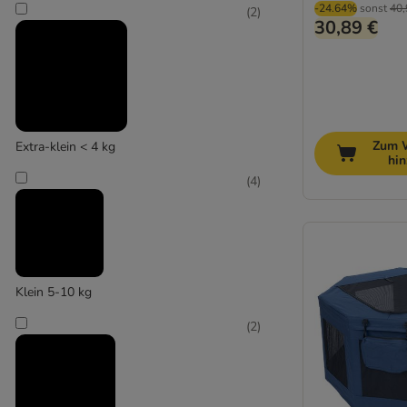
-24.64%
sonst
40,
(
2
)
30,89 €
Zum 
Extra-klein < 4 kg
hi
(
4
)
Klein 5-10 kg
(
2
)