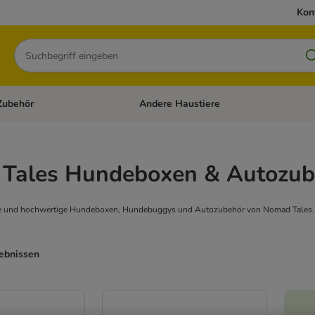
Kon
Suchen
Zubehör
Andere Haustiere
en: Hundefutter und Zubehör
Kategorie-Menü öffnen: Katzenfutter und 
Tales Hundeboxen & Autozub
here und hochwertige Hundeboxen, Hundebuggys und Autozubehör von Nomad Tales
gebnissen