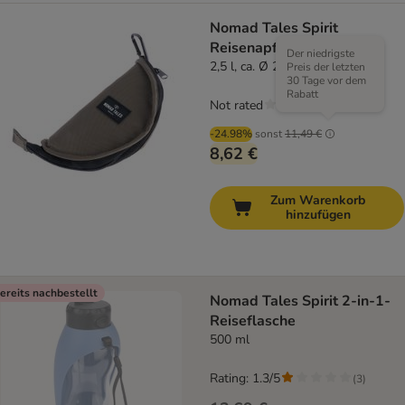
Nomad Tales Spirit
Reisenapf
Der niedrigste
2,5 l, ca. Ø 20 x H 11,5 cm
Preis der letzten
30 Tage vor dem
Rabatt
Not rated
-24.98%
sonst
11,49 €
8,62 €
Zum Warenkorb
hinzufügen
ereits nachbestellt
Nomad Tales Spirit 2-in-1-
Reiseflasche
500 ml
Rating: 1.3/5
(
3
)