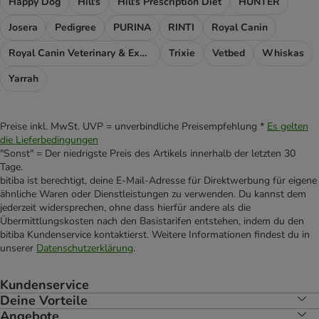
Happy Dog
Hill's
Hill's Prescription Diet
HUNTER
Josera
Pedigree
PURINA
RINTI
Royal Canin
Royal Canin Veterinary & Expert
Trixie
Vetbed
Whiskas
Yarrah
Preise inkl. MwSt. UVP = unverbindliche Preisempfehlung *
Es gelten
die Lieferbedingungen
"Sonst" = Der niedrigste Preis des Artikels innerhalb der letzten 30
Tage.
bitiba ist berechtigt, deine E-Mail-Adresse für Direktwerbung für eigene
ähnliche Waren oder Dienstleistungen zu verwenden. Du kannst dem
jederzeit widersprechen, ohne dass hierfür andere als die
Übermittlungskosten nach den Basistarifen entstehen, indem du den
bitiba Kundenservice kontaktierst. Weitere Informationen findest du in
unserer
Datenschutzerklärung
.
Kundenservice
Deine Vorteile
Angebote