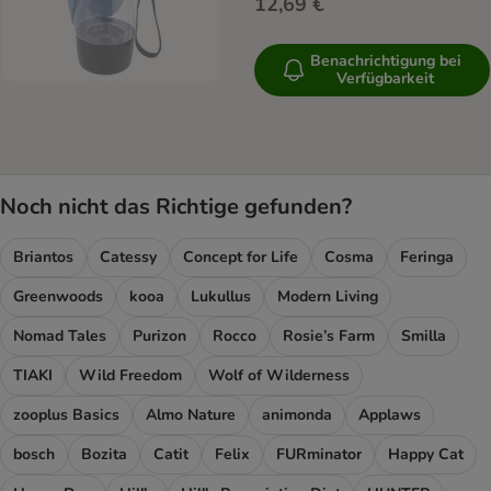
12,69 €
Benachrichtigung bei
Verfügbarkeit
Noch nicht das Richtige gefunden?
Briantos
Catessy
Concept for Life
Cosma
Feringa
Greenwoods
kooa
Lukullus
Modern Living
Nomad Tales
Purizon
Rocco
Rosie’s Farm
Smilla
TIAKI
Wild Freedom
Wolf of Wilderness
zooplus Basics
Almo Nature
animonda
Applaws
bosch
Bozita
Catit
Felix
FURminator
Happy Cat