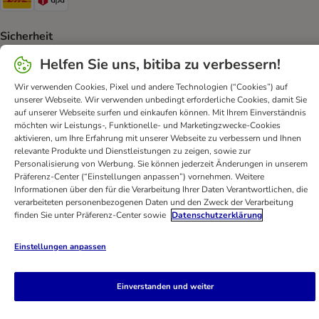
Sicherheit
Security
Helfen Sie uns, bitiba zu verbessern!
Wir verwenden Cookies, Pixel und andere Technologien (“Cookies”) auf
unserer Webseite. Wir verwenden unbedingt erforderliche Cookies, damit Sie
auf unserer Webseite surfen und einkaufen können. Mit Ihrem Einverständnis
möchten wir Leistungs-, Funktionelle- und Marketingzwecke-Cookies
FAQ & Kontakt
Allgemeine Geschäftsbedingungen
aktivieren, um Ihre Erfahrung mit unserer Webseite zu verbessern und Ihnen
Datenschutz
Impressum
Digital Services Act
relevante Produkte und Dienstleistungen zu zeigen, sowie zur
Personalisierung von Werbung. Sie können jederzeit Änderungen in unserem
Versandinformationen
Zahlungsarten
Vertrag widerrufen
Präferenz-Center (“Einstellungen anpassen”) vornehmen. Weitere
Entsorgungs-und Umweltbestimmungen
Informationen über den für die Verarbeitung Ihrer Daten Verantwortlichen, die
verarbeiteten personenbezogenen Daten und den Zweck der Verarbeitung
Erklärung zur Barrierefreiheit
finden Sie unter Präferenz-Center sowie
Datenschutzerklärung
bitiba GmbH
2026
Einstellungen anpassen
Einverstanden und weiter