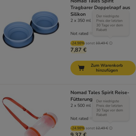
Nomad Tales Spirit
Tragbarer Doppelnapf aus
Silikon
Der niedrigste
2 x 350 ml
Preis der letzten
30 Tage vor dem
Rabatt
Not rated
-24.98%
sonst
10,49 €
7,87 €
Zum Warenkorb
hinzufügen
Nomad Tales Spirit Reise-
Fütterungsstation
Der niedrigste
2 x 500 ml
Preis der letzten
30 Tage vor dem
Rabatt
Not rated
-24.98%
sonst
12,49 €
9,37 €