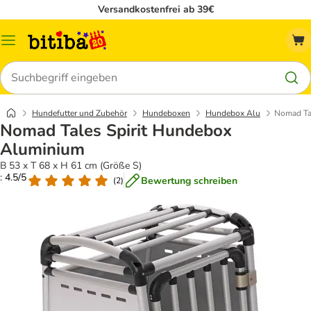
Versandkostenfrei ab 39€
Menü
Suchen
Hundefutter und Zubehör
Hundeboxen
Hundebox Alu
Nomad Ta
Nomad Tales Spirit Hundebox
Aluminium
B 53 x T 68 x H 61 cm (Größe S)
: 4.5/5
Bewertung schreiben
(
2
)