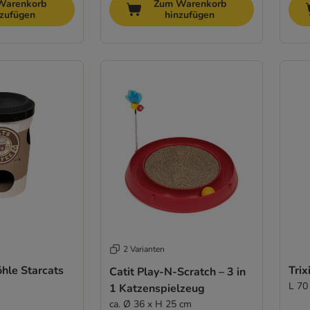
Warenkorb
Zum Warenkorb
nzufügen
hinzufügen
2 Varianten
hle Starcats
Trix
Catit Play-N-Scratch – 3 in
L 70
1 Katzenspielzeug
ca. Ø 36 x H 25 cm