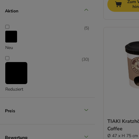
Zum 
hi
Aktion
Senior (+10 Jahre)
(
5
)
Neu
(
30
)
Reduziert
Preis
TIAKI Kratzhö
Coffee
Ø 47 x H 75 cm
Bewertung