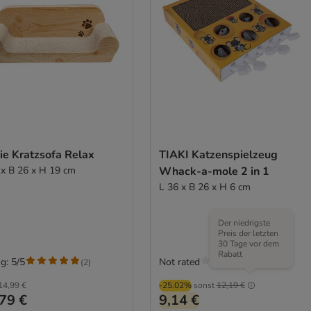
ie Kratzsofa Relax
TIAKI Katzenspielzeug
 x B 26 x H 19 cm
Whack-a-mole 2 in 1
L 36 x B 26 x H 6 cm
Der niedrigste
Preis der letzten
30 Tage vor dem
Rabatt
g: 5/5
Not rated
(
2
)
14,99 €
-25.02%
sonst
12,19 €
79 €
9,14 €