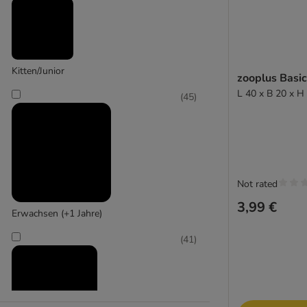
Cosma
Kitten/Junior
(
1
)
zooplus Basic
L 40 x B 20 x H
(
45
)
Croci
Not rated
3,99 €
Erwachsen (+1 Jahre)
(
41
)