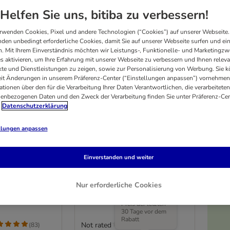
Helfen Sie uns, bitiba zu verbessern!
rwenden Cookies, Pixel und andere Technologien (“Cookies”) auf unserer Webseite.
den unbedingt erforderliche Cookies, damit Sie auf unserer Webseite surfen und ei
. Mit Ihrem Einverständnis möchten wir Leistungs-, Funktionelle- und Marketingzw
s aktivieren, um Ihre Erfahrung mit unserer Webseite zu verbessern und Ihnen relev
te und Dienstleistungen zu zeigen, sowie zur Personalisierung von Werbung. Sie 
eit Änderungen in unserem Präferenz-Center (“Einstellungen anpassen”) vornehmen
ationen über den für die Verarbeitung Ihrer Daten Verantwortlichen, die verarbeiteten
enbezogenen Daten und den Zweck der Verarbeitung finden Sie unter Präferenz-Cen
Datenschutzerklärung
llungen anpassen
elax
Modern Living Kratz- &
cm
Spielmatte Sarawak
Einverstanden und weiter
ca. Ø 50 cm
Nur erforderliche Cookies
Der niedrigste
Preis der letzten
30 Tage vor dem
Rabatt
Not rated
(
83
)