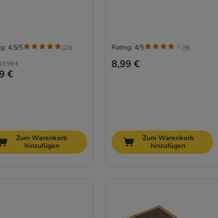
g: 4.5/5
Rating: 4/5
(
23
)
(
9
)
8,99 €
10,99 €
9 €
Zum Warenkorb
Zum Warenkorb
hinzufügen
hinzufügen