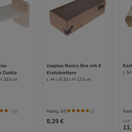
ise
zooplus Basics Box mit 4
Karl
m Dahlia
Kratzbrettern
L 54
 H 20,5 cm
L 44 x B 20 x H 12,5 cm
Rating: 5/5
Ratin
(
3
)
(
1
)
8,29 €
UVP
11,