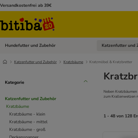
Versandkostenfrei ab 39€
Hundefutter und Zubehör
Katzenfutter und 
Kategorie-Menü öffn
Katzenfutter und Zubehör
Kratzbäume
Kratzmöbel & Kratzbretter
Kratzbr
Kategorie
Neben Kratzbäumen hi
zum Krallenwetzen 
Katzenfutter und Zubehör
Kratzbäume
Kratzbäume - klein
1 - 48 von 128 E
Kratzbäume - mittel
Kratzbäume - groß
Deckenspanner