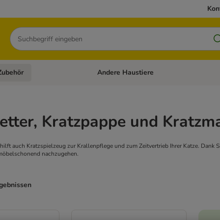
Kon
Suchen
Zubehör
Andere Haustiere
en: Hundefutter und Zubehör
Kategorie-Menü öffnen: Katzenfutter und 
etter, Kratzpappe und Kratzm
lft auch Kratzspielzeug zur Krallenpflege und zum Zeitvertrieb Ihrer Katze. Dank 
möbelschonend nachzugehen.
rgebnissen