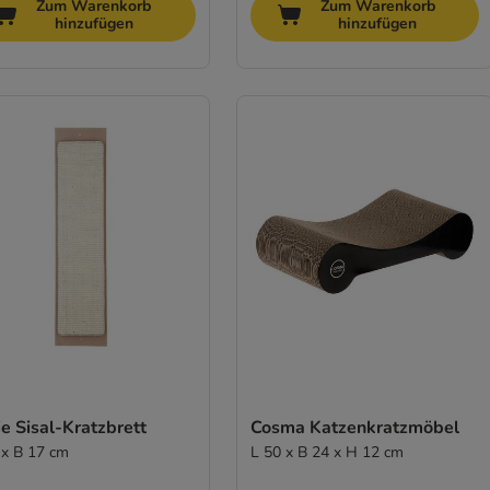
Zum Warenkorb
Zum Warenkorb
hinzufügen
hinzufügen
ie Sisal-Kratzbrett
Cosma Katzenkratzmöbel
 x B 17 cm
L 50 x B 24 x H 12 cm