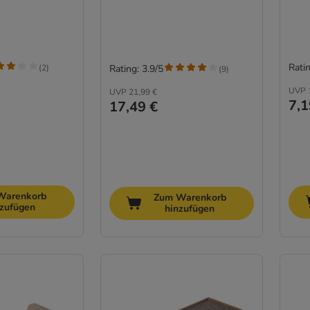
Ratin
(
2
)
Rating: 3.9/5
(
9
)
UVP
UVP
21,99 €
7,1
17,49 €
Warenkorb
Zum Warenkorb
nzufügen
hinzufügen