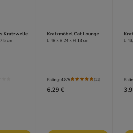
s Kratzwelle
Kratzmöbel Cat Lounge
Kra
 7,5 cm
L 48 x B 24 x H 13 cm
L 43
Rating: 4.8/5
Ratin
(
11
)
6,29 €
3,9