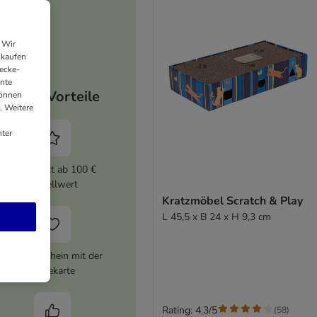
 Wir
nkaufen
ecke-
ante
Deine Vorteile
können
. Weitere
ter
5% Rabatt ab 100 €
Bestellwert
Kratzmöbel Scratch & Play
L 45,5 x B 24 x H 9,3 cm
10 € Gutschein mit der
Treuekarte
Rating: 4.3/5
(
58
)