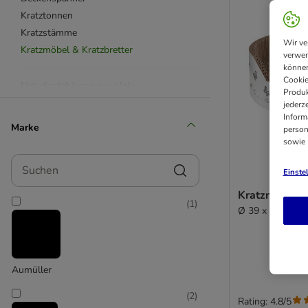
Kratztonnen
Kratzstämme
Wir ve
Kratzmöbel & Kratzbretter
verwen
können
Cookie
Naturkratzbäume aus Holz
Produk
Wandkratzbäume
jederz
Inform
Outdoorkratzbäume
Marke
person
Natural Paradise Kratzbäume
sowie
Modern Living Kratzbäume
Suchen
TIAKI Kratzbäume
Einste
Trixie Kratzbäume
Kratzmöbel R
(
1
)
mit extra dicken Stämmen
Ø 39 x H 14,5 
aus Banana Leaf & Wasserhyazinthe
mit waschbaren Kissen
Kratzbäume mit Hängematte
Aumüller
Moderne Kratzbäume & Kratzmöbel
(
2
)
Rating: 4.8/5