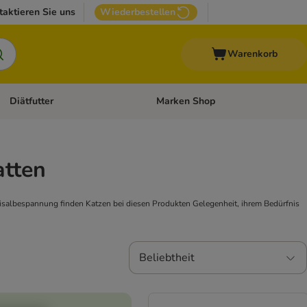
taktieren Sie uns
Wiederbestellen
Warenkorb
Diätfutter
Marken Shop
Zubehör
Kategorie-Menü öffnen: Andere Haustiere
Kategorie-Menü öffnen: Diätfutter
atten
Sisalbespannung finden Katzen bei diesen Produkten Gelegenheit, ihrem Bedürfnis
Beliebtheit