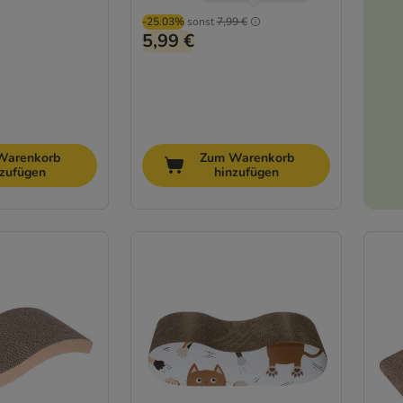
-25.03%
sonst
7,99 €
5,99 €
Warenkorb
Zum Warenkorb
nzufügen
hinzufügen