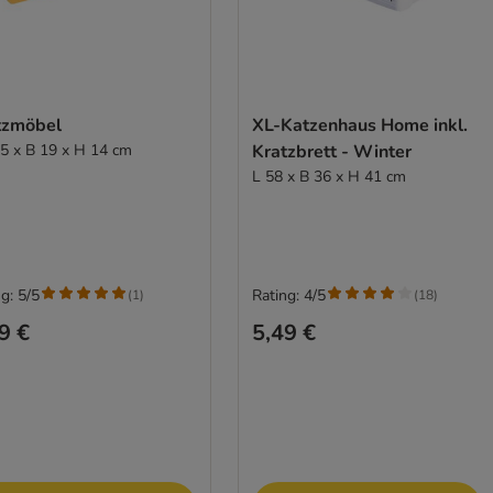
tzmöbel
XL-Katzenhaus Home inkl.
,5 x B 19 x H 14 cm
Kratzbrett - Winter
L 58 x B 36 x H 41 cm
g: 5/5
Rating: 4/5
(
1
)
(
18
)
9 €
5,49 €