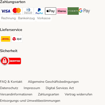
Zahlungsarten
Visa Payment Method
Mastercard Payment Method
Diners Club Payment Method
PayPal Payment Method
Apple Pay Payment Method
Klarna Payment Method
Riverty Payment Method
Google Pay Paym
Rechnung
Bankeinzug
Vorkasse
Rechnung Payment Method
Bankeinzug Payment Method
Vorkasse Payment Method
Lieferservice
DHL Shipping Method
DPD Shipping Method
Sicherheit
Security
FAQ & Kontakt
Allgemeine Geschäftsbedingungen
Datenschutz
Impressum
Digital Services Act
Versandinformationen
Zahlungsarten
Vertrag widerrufen
Entsorgungs-und Umweltbestimmungen