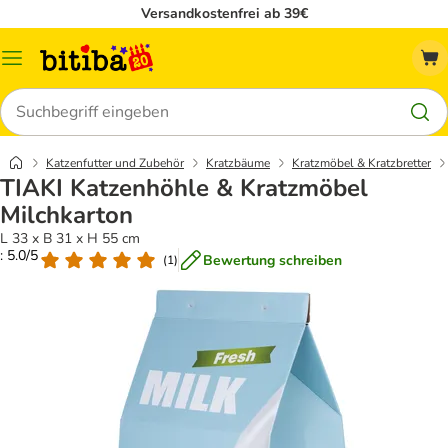
Versandkostenfrei ab 39€
Menü
Suchen
Katzenfutter und Zubehör
Kratzbäume
Kratzmöbel & Kratzbretter
TIAKI Katzenhöhle & Kratzmöbel
Milchkarton
L 33 x B 31 x H 55 cm
: 5.0/5
Bewertung schreiben
(
1
)