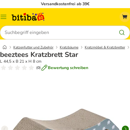
Versandkostenfrei ab 39€
Menü
Suchen
Katzenfutter und Zubehör
Kratzbäume
Kratzmöbel & Kratzbretter
beeztees Kratzbrett Star
L 44,5 x B 21 x H 8 cm
Bewertung schreiben
(
0
)