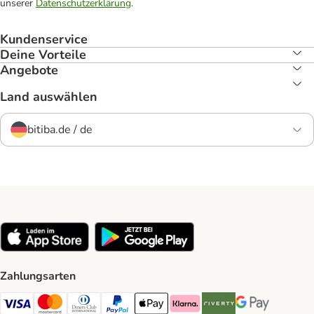
unserer
Datenschutzerklärung
.
Kundenservice
Deine Vorteile
Angebote
Land auswählen
bitiba.de / de
Zahlungsarten
Visa Payment Method
Mastercard Payment Method
Diners Club Payment Method
PayPal Payment Method
Apple Pay Payment Method
Klarna Payment Method
Riverty Payment Method
Google Pay Paym