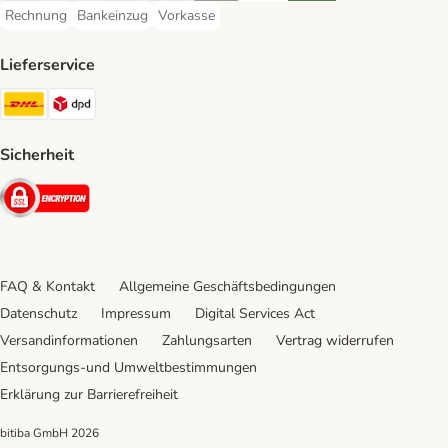
Rechnung
Bankeinzug
Vorkasse
Rechnung Payment Method
Bankeinzug Payment Method
Vorkasse Payment Method
Lieferservice
DHL Shipping Method
DPD Shipping Method
Sicherheit
Security
FAQ & Kontakt
Allgemeine Geschäftsbedingungen
Datenschutz
Impressum
Digital Services Act
Versandinformationen
Zahlungsarten
Vertrag widerrufen
Entsorgungs-und Umweltbestimmungen
Erklärung zur Barrierefreiheit
bitiba GmbH
2026